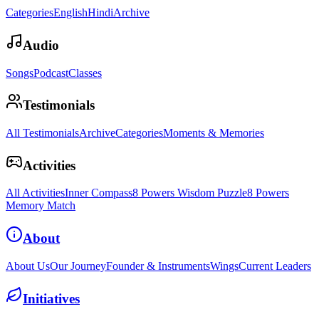
Categories
English
Hindi
Archive
Audio
Songs
Podcast
Classes
Testimonials
All Testimonials
Archive
Categories
Moments & Memories
Activities
All Activities
Inner Compass
8 Powers Wisdom Puzzle
8 Powers
Memory Match
About
About Us
Our Journey
Founder & Instruments
Wings
Current Leaders
Initiatives