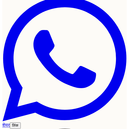
शेयर
लिंक