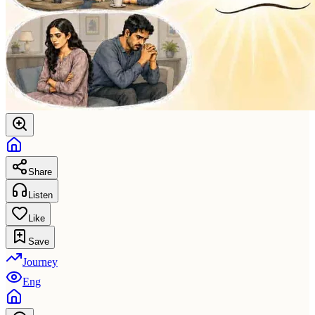
Share
Listen
Like
Save
Journey
Eng