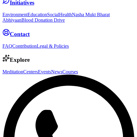
Initiatives
Environment
Education
Social
Health
Nasha Mukt Bharat
Abhiyaan
Blood Donation Drive
Contact
FAQ
Contribution
Legal & Policies
Explore
Meditation
Centers
Events
News
Courses