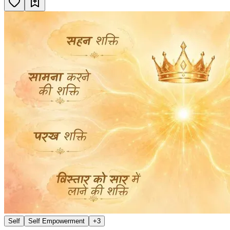
Self
Self Empowerment
+
3