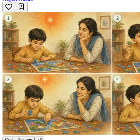
God
Rajyoga
+
3