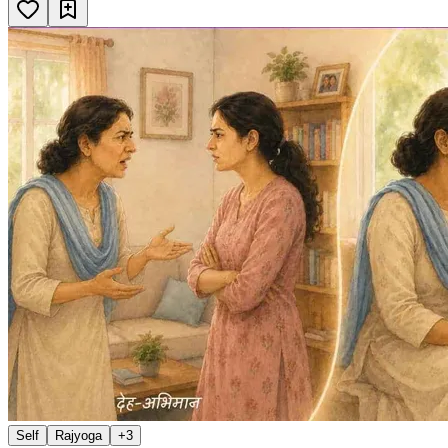
Self
Rajyoga
+
3