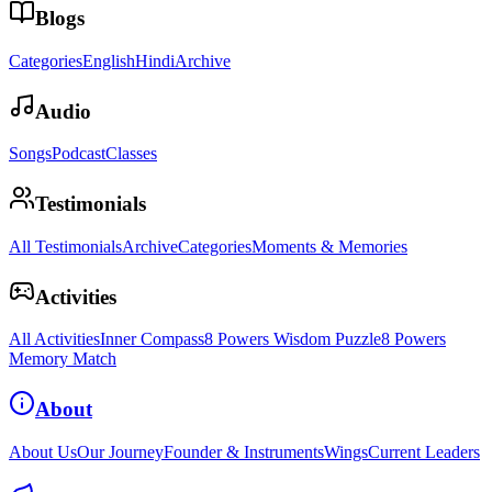
Blogs
Categories
English
Hindi
Archive
Audio
Songs
Podcast
Classes
Testimonials
All Testimonials
Archive
Categories
Moments & Memories
Activities
All Activities
Inner Compass
8 Powers Wisdom Puzzle
8 Powers
Memory Match
About
About Us
Our Journey
Founder & Instruments
Wings
Current Leaders