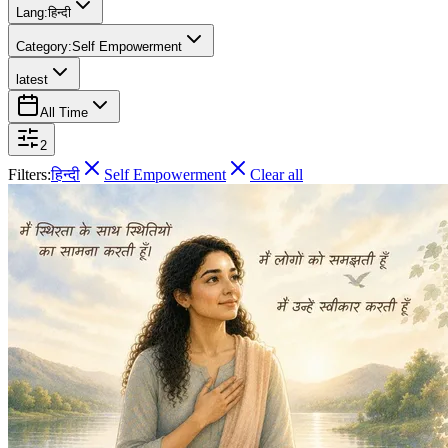
Lang:
हिन्दी
Category:
Self Empowerment
latest
All Time
2
Filters:
हिन्दी
Self Empowerment
Clear all