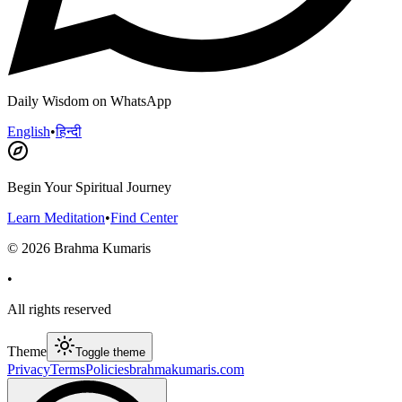
Daily Wisdom on WhatsApp
English
•
हिन्दी
Begin Your Spiritual Journey
Learn Meditation
•
Find Center
©
2026
Brahma Kumaris
•
All rights reserved
Theme
Toggle theme
Privacy
Terms
Policies
brahmakumaris.com