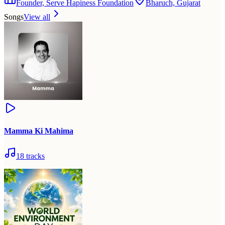
Founder, Serve Hapiness Foundation
Bharuch, Gujarat
Songs
View all
Mamma Ki Mahima
18
tracks