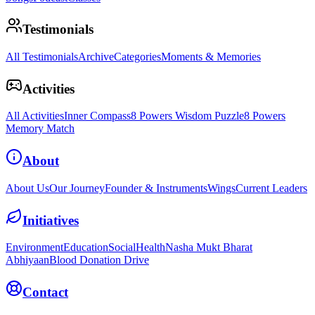
Testimonials
All Testimonials
Archive
Categories
Moments & Memories
Activities
All Activities
Inner Compass
8 Powers Wisdom Puzzle
8 Powers
Memory Match
About
About Us
Our Journey
Founder & Instruments
Wings
Current Leaders
Initiatives
Environment
Education
Social
Health
Nasha Mukt Bharat
Abhiyaan
Blood Donation Drive
Contact