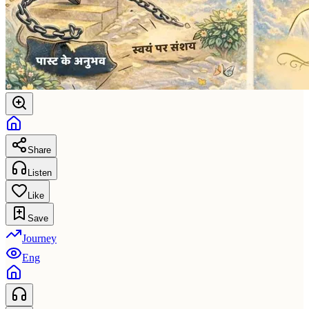
Share
Listen
Like
Save
Journey
Eng