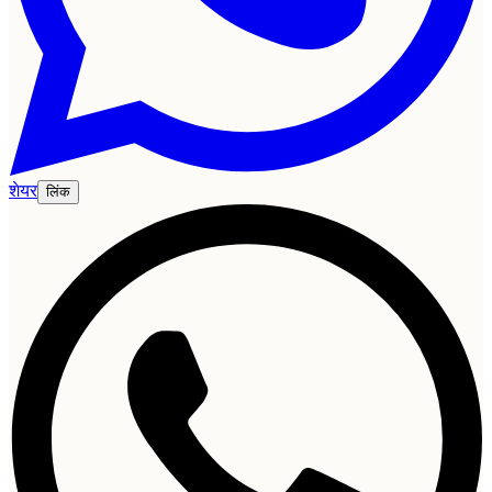
शेयर
लिंक