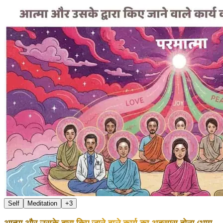
Self
Meditation
+
3