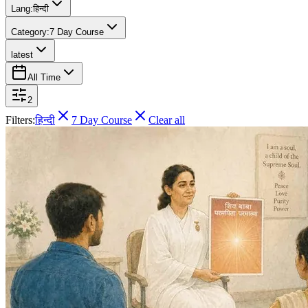
Lang:
हिन्दी
Category:
7 Day Course
latest
All Time
2
Filters:
हिन्दी
7 Day Course
Clear all