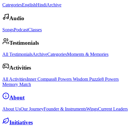
Categories
English
Hindi
Archive
Audio
Songs
Podcast
Classes
Testimonials
All Testimonials
Archive
Categories
Moments & Memories
Activities
All Activities
Inner Compass
8 Powers Wisdom Puzzle
8 Powers
Memory Match
About
About Us
Our Journey
Founder & Instruments
Wings
Current Leaders
Initiatives