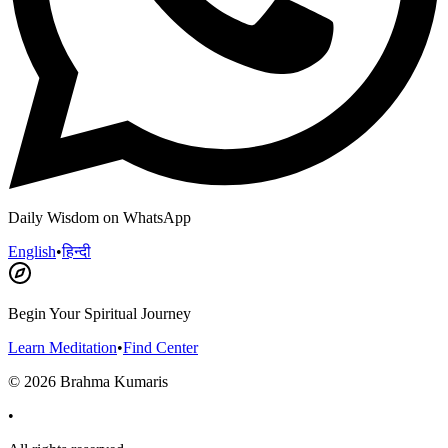
Daily Wisdom on WhatsApp
English
•
हिन्दी
Begin Your Spiritual Journey
Learn Meditation
•
Find Center
©
2026
Brahma Kumaris
•