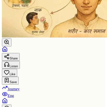
Share
Listen
Like
Save
Journey
Eng