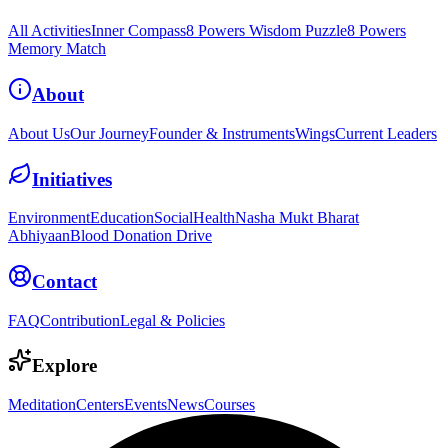
All Activities
Inner Compass
8 Powers Wisdom Puzzle
8 Powers
Memory Match
About
About Us
Our Journey
Founder & Instruments
Wings
Current Leaders
Initiatives
Environment
Education
Social
Health
Nasha Mukt Bharat
Abhiyaan
Blood Donation Drive
Contact
FAQ
Contribution
Legal & Policies
Explore
Meditation
Centers
Events
News
Courses