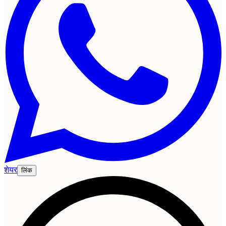
शेयर
लिंक