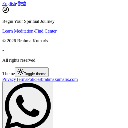
English
•
हिन्दी
Begin Your Spiritual Journey
Learn Meditation
•
Find Center
©
2026
Brahma Kumaris
•
All rights reserved
Theme
Toggle theme
Privacy
Terms
Policies
brahmakumaris.com