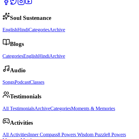
Soul Sustenance
English
Hindi
Categories
Archive
Blogs
Categories
English
Hindi
Archive
Audio
Songs
Podcast
Classes
Testimonials
All Testimonials
Archive
Categories
Moments & Memories
Activities
All Activities
Inner Compass
8 Powers Wisdom Puzzle
8 Powers