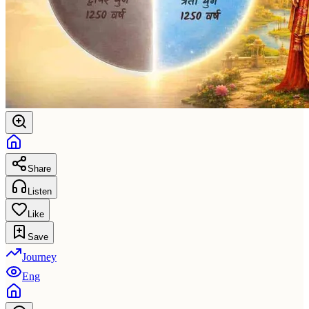
Share
Listen
Like
Save
Journey
Eng