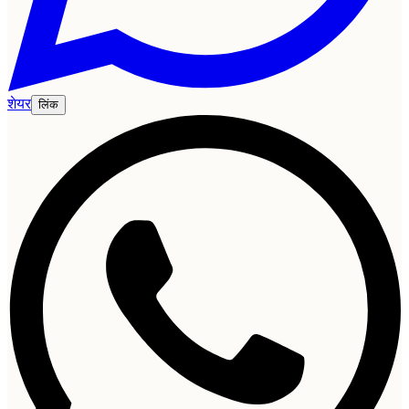
शेयर
लिंक