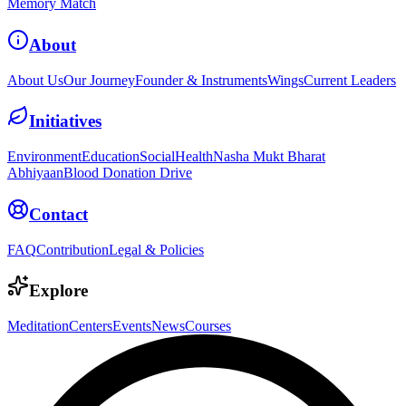
Memory Match
About
About Us
Our Journey
Founder & Instruments
Wings
Current Leaders
Initiatives
Environment
Education
Social
Health
Nasha Mukt Bharat
Abhiyaan
Blood Donation Drive
Contact
FAQ
Contribution
Legal & Policies
Explore
Meditation
Centers
Events
News
Courses