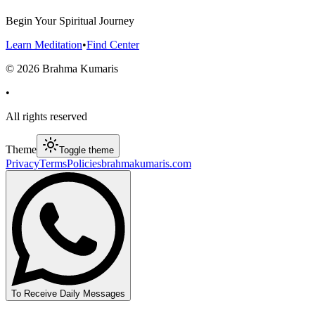
Begin Your Spiritual Journey
Learn Meditation
•
Find Center
©
2026
Brahma Kumaris
•
All rights reserved
Theme
Toggle theme
Privacy
Terms
Policies
brahmakumaris.com
To Receive Daily Messages