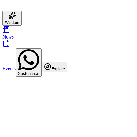
Wisdom
News
Events
Explore
Sustenance