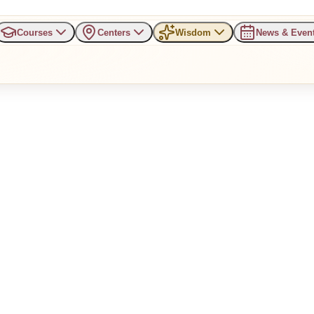
Courses
Centers
Wisdom
News & Even