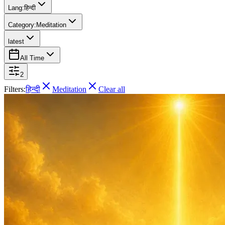
Lang:
हिन्दी
Category:
Meditation
latest
All Time
2
Filters:
हिन्दी
Meditation
Clear all