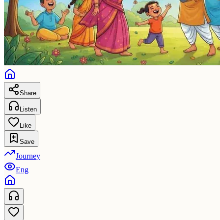
Share
Listen
Like
Save
Journey
Eng