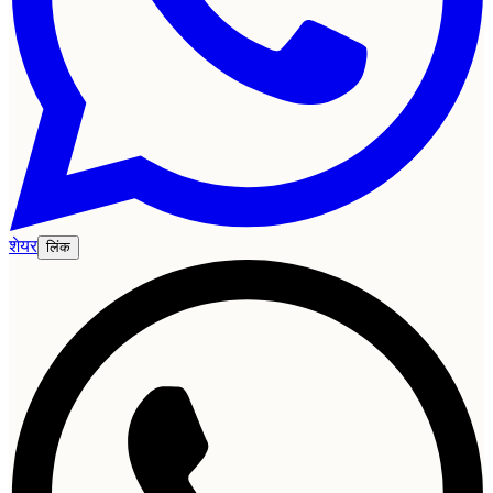
शेयर
लिंक