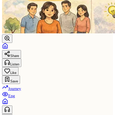
Share
Listen
Like
Save
Journey
Eng