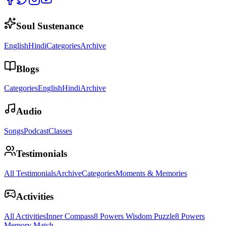
Soul Sustenance
English
Hindi
Categories
Archive
Blogs
Categories
English
Hindi
Archive
Audio
Songs
Podcast
Classes
Testimonials
All Testimonials
Archive
Categories
Moments & Memories
Activities
All Activities
Inner Compass
8 Powers Wisdom Puzzle
8 Powers
Memory Match