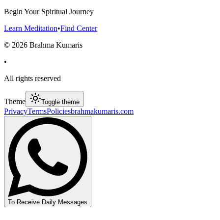
Begin Your Spiritual Journey
Learn Meditation
•
Find Center
©
2026
Brahma Kumaris
•
All rights reserved
Theme
Toggle theme
Privacy
Terms
Policies
brahmakumaris.com
To Receive Daily Messages