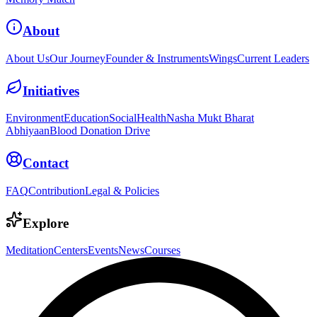
About
About Us
Our Journey
Founder & Instruments
Wings
Current Leaders
Initiatives
Environment
Education
Social
Health
Nasha Mukt Bharat
Abhiyaan
Blood Donation Drive
Contact
FAQ
Contribution
Legal & Policies
Explore
Meditation
Centers
Events
News
Courses