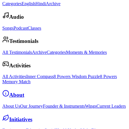
Categories
English
Hindi
Archive
Audio
Songs
Podcast
Classes
Testimonials
All Testimonials
Archive
Categories
Moments & Memories
Activities
All Activities
Inner Compass
8 Powers Wisdom Puzzle
8 Powers
Memory Match
About
About Us
Our Journey
Founder & Instruments
Wings
Current Leaders
Initiatives