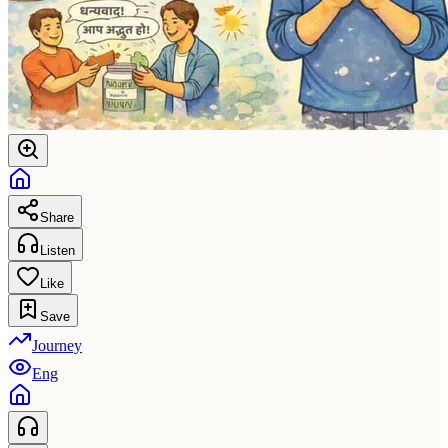
Share
Listen
Like
Save
Journey
Eng