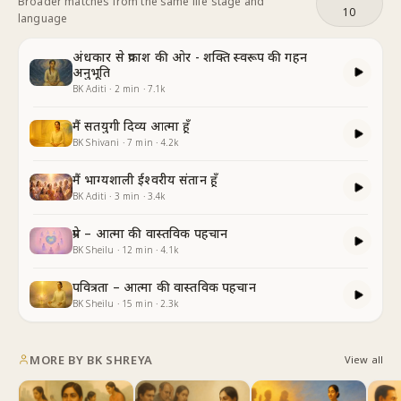
Broader matches from the same life stage and
10
language
अंधकार से प्रकाश की ओर - शक्ति स्वरूप की गहन
अनुभूति
BK Aditi
·
2
min
·
7.1k
मैं सतयुगी दिव्य आत्मा हूँ
BK Shivani
·
7
min
·
4.2k
मैं भाग्यशाली ईश्वरीय संतान हूँ
BK Aditi
·
3
min
·
3.4k
प्रेम – आत्मा की वास्तविक पहचान
BK Sheilu
·
12
min
·
4.1k
पवित्रता – आत्मा की वास्तविक पहचान
BK Sheilu
·
15
min
·
2.3k
MORE BY
BK SHREYA
View all