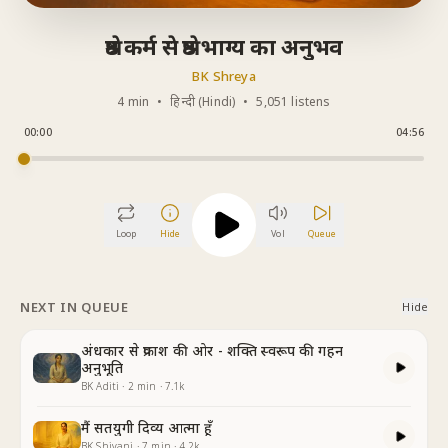
श्रेष्ठ कर्म से श्रेष्ठ भाग्य का अनुभव
BK Shreya
4 min
•
हिन्दी (Hindi)
•
5,051 listens
00:00
04:56
Loop
Hide
Vol
Queue
NEXT IN QUEUE
Hide
अंधकार से प्रकाश की ओर - शक्ति स्वरूप की गहन
अनुभूति
BK Aditi
·
2
min
·
7.1k
मैं सतयुगी दिव्य आत्मा हूँ
BK Shivani
·
7
min
·
4.2k