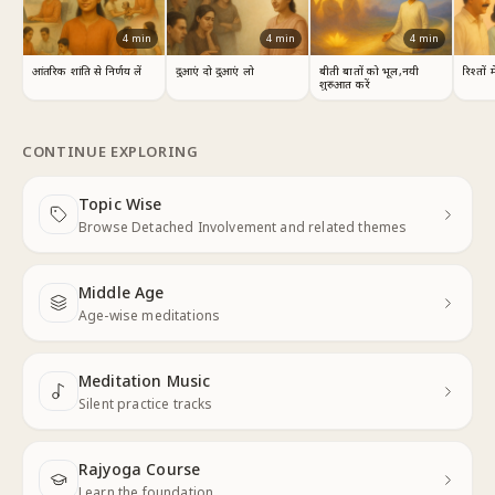
4
min
4
min
4
min
बीती बातों को भूल,नयी
आंतरिक शांति से निर्णय लें
दुआएं दो दुआएं लो
रिश्तों 
शुरुआत करें
CONTINUE EXPLORING
Topic Wise
Next
Browse Detached Involvement and related themes
Middle Age
Next
Age-wise meditations
Meditation Music
Next
Silent practice tracks
Rajyoga Course
Learn the foundation