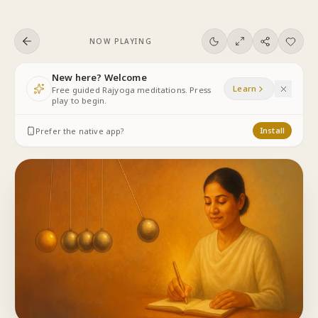
Skip to content
NOW PLAYING
New here? Welcome
Learn
Free guided Rajyoga meditations. Press
play to begin.
Prefer the native app?
Install