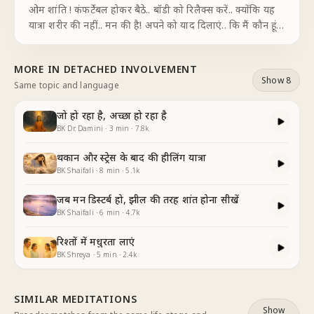
ओम शांति ! कंफर्टेबल होकर बैठे.. बॉडी को रिलैक्स करें.. क्योंकि यह
यात्रा शरीर की नहीं.. मन की है! अपने को याद दिलाएं.. कि मैं कौन हूं..
कॉन्शियसली एक संकल्प करें.. मैं शांत स्वरूप आत्मा हूं.. और इसको
फील करें.. . इस
...
MORE IN
DETACHED INVOLVEMENT
Show 8
Same topic and language
जो हो रहा है, अच्छा हो रहा है
BK Dr. Damini
·
3
min
·
7.8k
थकान और स्ट्रेस के बाद की हीलिंग यात्रा
BK Shaifali
·
8
min
·
5.1k
जब मन डिस्टर्ब हो, झील की तरह शांत होना सीखें
BK Shaifali
·
6
min
·
4.7k
रिश्तों में मधुरता लाएं
BK Shreya
·
5
min
·
2.4k
SIMILAR MEDITATIONS
Show