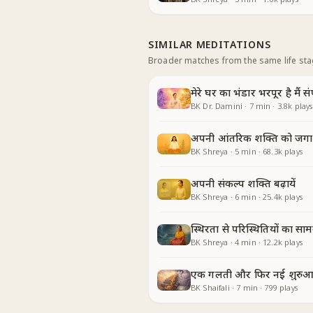
SIMILAR MEDITATIONS
Broader matches from the same life st
मेरे घर का भंडार भरपूर है मैं संप
BK Dr. Damini
·
7
min
·
3.8k
plays
अपनी आंतरिक शक्ति को जगाय
BK Shreya
·
5
min
·
68.3k
plays
अपनी संकल्प शक्ति बढ़ायें
BK Shreya
·
6
min
·
25.4k
plays
स्थिरता से परिस्थितियों का साम
BK Shreya
·
4
min
·
12.2k
plays
एक गलती और फिर नई शुरुआत
BK Shaifali
·
7
min
·
799
plays