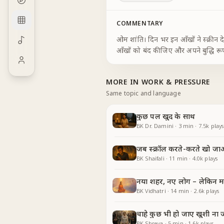
COMMENTARY
ओम शांति। दिन भर इन आँखों ने स्क्रीन देख
आँखों को बंद कीजिए और अपने बुद्धि रूपी
MORE IN
WORK & PRESSURE
Same topic and language
कुछ पल खुद के साथ
BK Dr. Damini
·
3
min
·
7.5k
plays
जब स्क्रॉल करते-करते खो ज
BK Shaifali
·
11
min
·
4.0k
plays
नया शहर, नए लोग – लेकिन म
BK Vidhatri
·
14
min
·
2.6k
plays
चाहे कुछ भी हो जाए खुशी ना 
BK Shreya
·
5
min
·
1.6k
plays