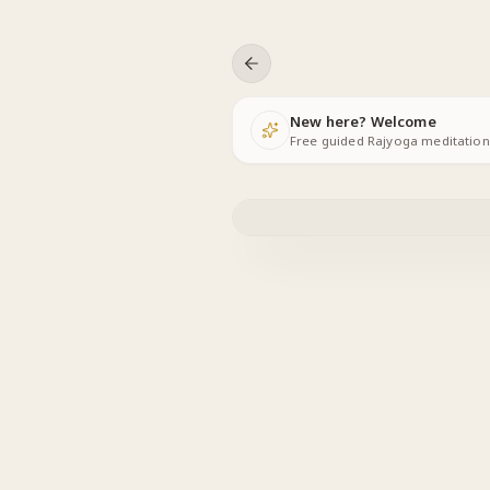
Skip to content
New here? Welcome
Free guided Rajyoga meditations