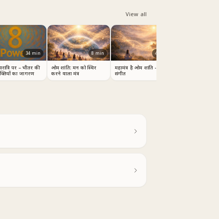
View all
34
min
8
min
4
min
रात्रि पर – भीतर की
ओम शांति: मन को स्थिर
महामंत्र है ओम शांति - सुंदर
शक्तियों का जागरण
करने वाला मंत्र
संगीत