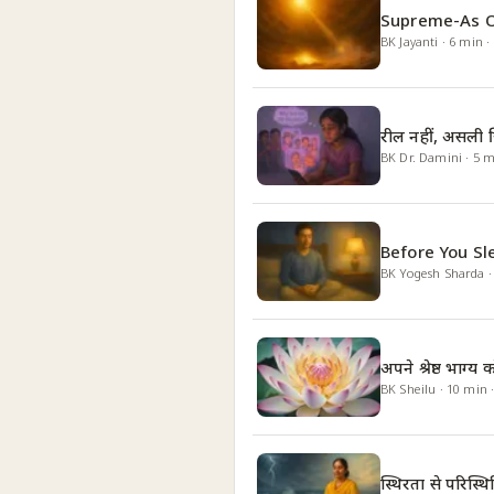
Supreme-As O
BK Jayanti
·
6
min
·
रील नहीं, असली ज
BK Dr. Damini
·
5
m
Before You Sle
BK Yogesh Sharda
अपने श्रेष्ठ भाग्य
BK Sheilu
·
10
min
स्थिरता से परिस्थि