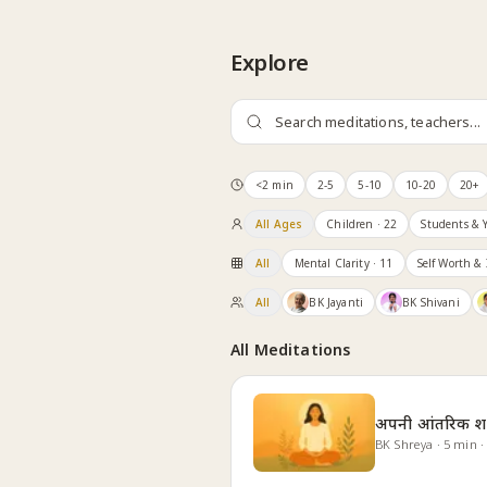
Skip to content
Explore
<2 min
2-5
5-10
10-20
20+
All Ages
Children
· 22
Students & 
All
Mental Clarity
· 11
Self Worth & 
All
BK Jayanti
BK Shivani
All Meditations
अपनी आंतरिक शक्
BK Shreya
·
5
min