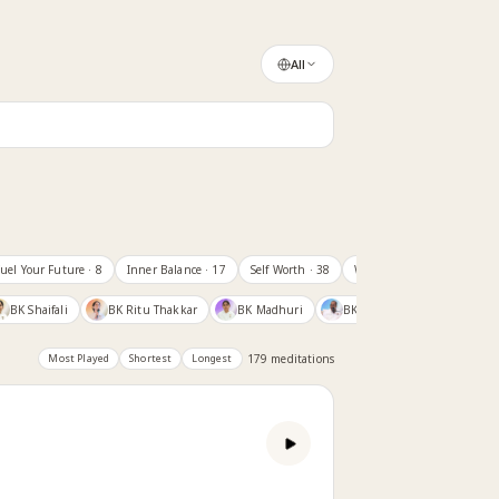
All
uel Your Future
· 8
Inner Balance
· 17
Self Worth
· 38
Work & Pressure
· 12
E
BK Shaifali
BK Ritu Thakkar
BK Madhuri
BK EV Girish
BK Yoge
Most Played
Shortest
Longest
179
meditation
s