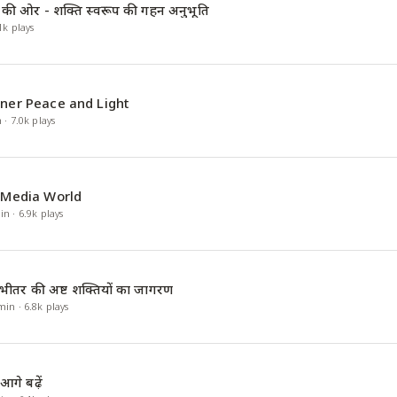
श की ओर - शक्ति स्वरूप की गहन अनुभूति
1k
plays
nner Peace and Light
n
·
7.0k
plays
l-Media World
in
·
6.9k
plays
 भीतर की अष्ट शक्तियों का जागरण
min
·
6.8k
plays
गे बढ़ें