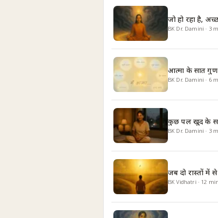
जो हो रहा है, अच्छ
BK Dr. Damini
·
3
m
आत्मा के सात गुण
BK Dr. Damini
·
6
m
कुछ पल खुद के 
BK Dr. Damini
·
3
m
जब दो रास्तों में 
BK Vidhatri
·
12
mi