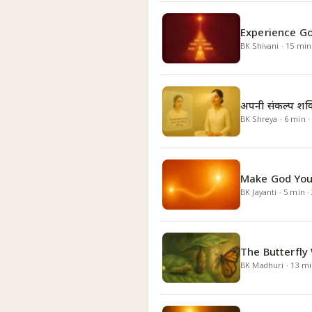
Experience Go
BK Shivani
·
15
min
अपनी संकल्प शक्त
BK Shreya
·
6
min
Make God You
BK Jayanti
·
5
min
·
The Butterfly
BK Madhuri
·
13
mi