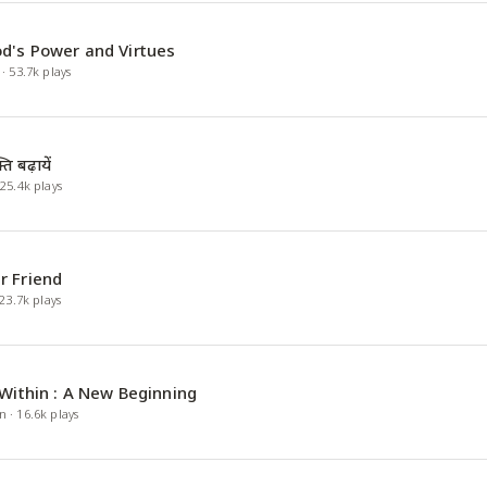
d's Power and Virtues
·
53.7k
plays
ि बढ़ायें
·
25.4k
plays
r Friend
23.7k
plays
 Within : A New Beginning
n
·
16.6k
plays