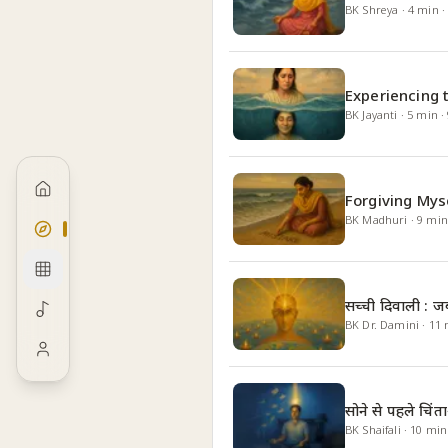
BK Shreya
·
4
min
Experiencing 
BK Jayanti
·
5
min
·
Forgiving Mys
BK Madhuri
·
9
min
सच्ची दिवाली : 
BK Dr. Damini
·
11
सोने से पहले चि
BK Shaifali
·
10
min