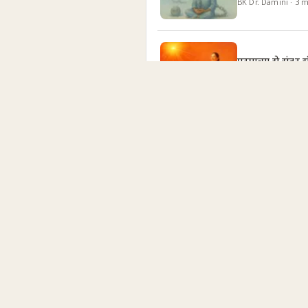
BK Dr. Damini
·
3
m
परमात्मा से सुंदर 
BK Shreya
·
4
min
ओम शांति: मन को स
BK Dr. Damini
·
8
m
Create Harmon
BK Jayanti
·
14
min
Who Am I? Ret
BK Yogesh Sharda