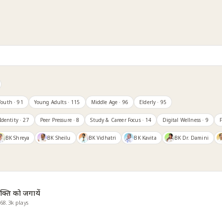
Youth
· 91
Young Adults
· 115
Middle Age
· 96
Elderly
· 95
Identity
· 27
Peer Pressure
· 8
Study & Career Focus
· 14
Digital Wellness
· 9
F
BK Shreya
BK Sheilu
BK Vidhatri
BK Kavita
BK Dr. Damini
ति को जगायें
·
68.3k
plays