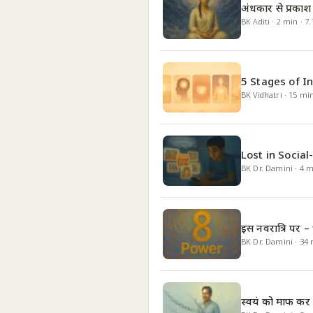
अंधकार से प्रका
BK Aditi
·
2
min
·
7.
5 Stages of I
BK Vidhatri
·
15
mi
Lost in Socia
BK Dr. Damini
·
4
m
इस नवरात्रि पर –
BK Dr. Damini
·
34
स्वयं को माफ कर आ