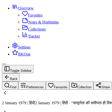
Overview
Favorites
Notes & Highlights
Collections
Tracker
Settings
BKOne
Toggle Sidebar
Back
Find
Preferences
Favourite
Collection
Share
2 January 1979 | हिंदी
2 January 1979 | हिंदी · “सम्पूर्णता की समीपता ही विश