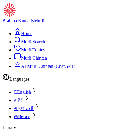
Brahma Kumaris
Murli
Home
Murli Search
Murli Topics
Murli Chintan
AI Murli Chintan (ChatGPT)
Languages
E
English
ह
हिंदी
ગ
ગુજરાતી
త
తెలుగు
Library