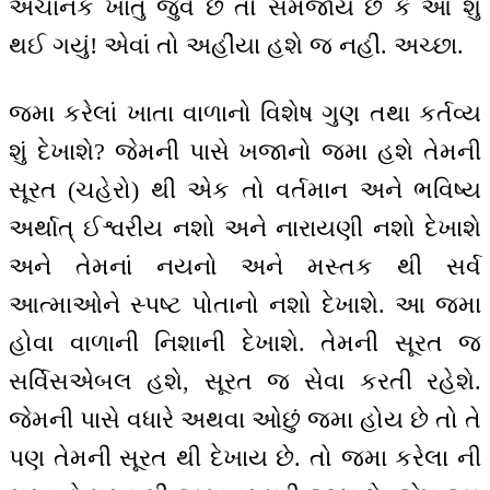
અચાનક ખાતું જુવે છે તો સમજાય છે કે આ શું
થઈ ગયું! એવાં તો અહીંયા હશે જ નહીં. અચ્છા.
જમા કરેલાં ખાતા વાળાનો વિશેષ ગુણ તથા કર્તવ્ય
શું દેખાશે? જેમની પાસે ખજાનો જમા હશે તેમની
સૂરત (ચહેરો) થી એક તો વર્તમાન અને ભવિષ્ય
અર્થાત્ ઈશ્વરીય નશો અને નારાયણી નશો દેખાશે
અને તેમનાં નયનો અને મસ્તક થી સર્વ
આત્માઓને સ્પષ્ટ પોતાનો નશો દેખાશે. આ જમા
હોવા વાળાની નિશાની દેખાશે. તેમની સૂરત જ
સર્વિસએબલ હશે, સૂરત જ સેવા કરતી રહેશે.
જેમની પાસે વધારે અથવા ઓછું જમા હોય છે તો તે
પણ તેમની સૂરત થી દેખાય છે. તો જમા કરેલા ની