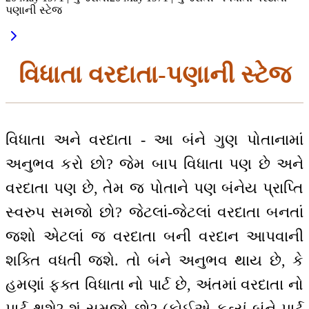
પણાની સ્ટેજ
વિધાતા વરદાતા-પણાની સ્ટેજ
વિધાતા અને વરદાતા - આ બંને ગુણ પોતાનામાં
અનુભવ કરો છો? જેમ બાપ વિધાતા પણ છે અને
વરદાતા પણ છે, તેમ જ પોતાને પણ બંનેય પ્રાપ્તિ
સ્વરુપ સમજો છો? જેટલાં-જેટલાં વરદાતા બનતાં
જશો એટલાં જ વરદાતા બની વરદાન આપવાની
શક્તિ વધતી જશે. તો બંને અનુભવ થાય છે, કે
હમણાં ફક્ત વિધાતા નો પાર્ટ છે, અંતમાં વરદાતા નો
પાર્ટ થશે? શું સમજો છો? (કોઈએ કહ્યું બંને પાર્ટ