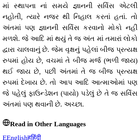
માં સ્થાપના નાં સમયે જ્ઞાનની સર્વિસ એટલી
નહોતી, ત્યારે નજર થી નિહાલ કરતાં હતાં. તો
અંતમાં પણ જ્ઞાનની સર્વિસ કરવાનો મોકો નહીં
મળશે. જે આદિ માં થયું તે જ અંત માં તમારાં લોકો
દ્વારા ચાલવાનું છે. જેમ વૃક્ષનું પહેલાં બીજ પ્રત્યક્ષ
રુપમાં હોય છે, વચમાં તે બીજ મર્જ (ભળી જાય)
થઈ જાય છે, પછી અંતમાં તે જ બીજ પ્રત્યક્ષ
રુપમાં દેખાય છે. તો આપ આદિ આત્માઓમાં પણ
જે પહેલું ફાઉન્ડેશન (પાયો) પડેલું છે તે જ સર્વિસ
અંતમાં પણ થવાની છે. અચ્છા.
Read in Other Languages
E
English
ह
हिंदी