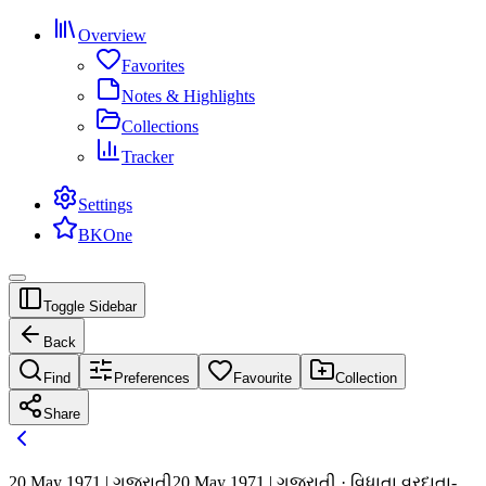
Overview
Favorites
Notes & Highlights
Collections
Tracker
Settings
BKOne
Toggle Sidebar
Back
Find
Preferences
Favourite
Collection
Share
20 May 1971 | ગુજરાતી
20 May 1971 | ગુજરાતી · વિધાતા વરદાતા-