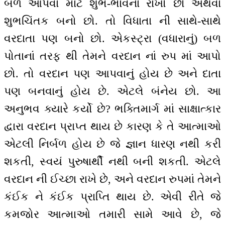
બળ આપવા માટે શુભ-ભાવના રાખો છો અથવા
શુભચિંતક બનો છો. તો વિધાતા ની સાથે-સાથે
વરદાતા પણ બનો છો. એકસ્ટ્રા (વધારાનું) બળ
પોતાનાં તરફ થી તેમને વરદાન નાં રુપ માં આપો
છો. તો વરદાન પણ આપવાનું હોય છે અને દાતા
પણ બનવાનું હોય છે. એટલે બંનેય છો. આ
અનુભવ ક્યારે કર્યો છે? ભક્તિમાર્ગ માં સાક્ષાત્કાર
દ્વારા વરદાન પ્રાપ્ત થાય છે કારણ કે તે આત્માઓ
એટલી નિર્બળ હોય છે જે જ્ઞાન ધારણ નથી કરી
શકતી, સ્વયં પુરુષાર્થી નથી બની શકતી. એટલે
વરદાન ની ઈચ્છા રાખે છે, અને વરદાન રુપમાં તેમને
કંઈક ને કંઈક પ્રાપ્તિ થાય છે. એવી રીતે જે
કમજોર આત્માઓ તમારી સામે આવે છે, જે