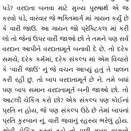
પડે? વરદાતા બનવા માટે મુખ્ય પુરુષાર્થ એ જ
કરવો પડે, વારંવાર જે ભક્તિમાર્ગ માં ગાયન કર્યું છે
કે વારી જાઉં. આ ગાયન જો પ્રેક્ટિકલ માં કરી
લો તો જેનાં ઉપર વારી જાઓ છો તે તમને પણ સર્વ
વરદાન આપીને વરદાતામૂર્ત બનાવી દે છે. તો દરેક
સમયે, દરેક કર્મમાં, દરેક સંકલ્પ માં એમ વિચારો
કે ‘વારી જાઉં’ નું જે વચન આપ્યું હતું તે પાલન
કરી રહી છું. તો બાપ વરદાતામૂર્ત છે ને. તમે બધાં
પણ બાપ સમાન વરદાતામૂર્ત બની જાઓ છો. તો
આટલી ચેકિંગ કરો છો? એક સંકલ્પ પણ કોઈનાં
પ્રતિ ન હોય, જે પણ સંકલ્પ ઉઠે છે તેમાં બાપનાં
પ્રતિ કુરબાન નું, વારી જવાનું રહસ્ય ભરેલું હોય.
એવી ચેકિંગ કરતાં રહો તો પછી માયા સામનો