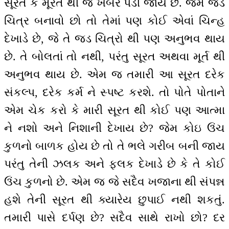
સૂરત કે મૂરત થી જ ખબર પડી જાય છે. જેમ જડ
ચિત્ર બનાવો છો તો તેમાં પણ કોઈ એવાં ચિન્હ
દેખાડે છે, જે તે જડ ચિત્રો થી પણ અનુભવ થાય
છે. તે બોલતાં તો નથી, પરંતુ સૂરત અથવા મૂર્ત થી
અનુભવ થાય છે. એમ જ તમારી આ સૂરત દરેક
સંકલ્પ, દરેક કર્મ ને સ્પષ્ટ કરશે. તો પોતે પોતાને
એમ ચેક કરો કે મારી સૂરત થી કોઈ પણ આત્મા
ને નશો અને નિશાની દેખાય છે? જેમ કોઇ ઉંચ
કુળનો બાળક હોય છે તો તે ભલે ગરીબ બની જાય
પરંતુ તેની ઝલક અને ફલક દેખાડે છે કે તે કોઈ
ઉંચ કુળનો છે. એમ જ જે સદૈવ ખજાના થી સંપન્ન
હશે તેની સૂરત થી ક્યારેય છુપાઈ નથી શકતું.
તમારી પાસે દર્પણ છે? સદૈવ સાથે રાખો છો? દર