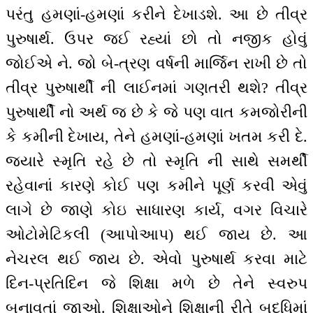
પરંતુ હમણાં-હમણાં કરીને દેખાડશે. આ છે તીવ્ર
પુરુષાર્થ. ઉપર જઈ રહ્યાં છો તો નજીક હોવું
જોઈએ ને. જો બે-ત્રણ વર્ષની માર્જિન રાખી છે તો
તીવ્ર પુરુષાર્થી ની લાઈનમાં ગણતરી થશે? તીવ્ર
પુરુષાર્થી નો અર્થ જ છે કે જે પણ વાત કમજોરીની
કે કમીની દેખાય, તેને હમણાં-હમણાં ખતમ કરી દે.
જ્યારે સ્મૃતિ રહે છે તો સ્મૃતિ ની સાથે સમર્થી
રહેવાનાં કારણે કોઈ પણ કમીને પૂર્ણ કરવી એવું
લાગે છે જાણે કોઇ સાધારણ કાર્ય, વગર વિચારે
ઓટોમેટિકલી (આપોઆપ) થઈ જાય છે. આ
નેચરલ થઈ જાય છે. એવો પુરુષાર્થ કરવા માટે
દિન-પ્રતિદિન જે શિક્ષા મળે છે તેને સ્વરુપ
બનાવતાં જાઓ. શિક્ષાઓને શિક્ષાની રીતે બુદ્ધિમાં