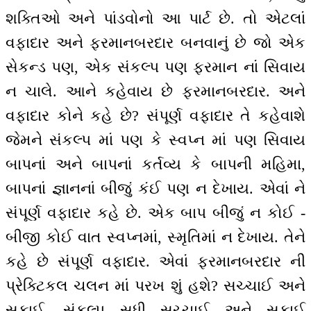
શક્તિઓ અને પાંડવોનો આ પાર્ટ છે. તો એટલાં
વફાદાર અને ફરમાનબરદાર બનવાનું છે જો એક
સેકન્ડ પણ, એક સંકલ્પ પણ ફરમાન નાં સિવાય
ન ચાલે. આને કહેવાય છે ફરમાનબરદાર. અને
વફાદાર કોને કહે છે? સંપૂર્ણ વફાદાર તે કહેવાશે
જેમને સંકલ્પ માં પણ કે સ્વપ્ન માં પણ સિવાય
બાપનાં અને બાપનાં કર્તવ્ય કે બાપની મહિમા,
બાપનાં જ્ઞાનનાં બીજું કંઈ પણ ન દેખાય. એવાં ને
સંપૂર્ણ વફાદાર કહે છે. એક બાપ બીજું ન કોઈ -
બીજી કોઈ વાત સ્વપ્નમાં, સ્મૃતિમાં ન દેખાય. તેને
કહે છે સંપૂર્ણ વફાદાર. એવાં ફરમાનબરદાર ની
પ્રેક્ટિકલ ચલન માં પરખ શું હશે? સચ્ચાઈ અને
સફાઈ. સંકલ્પ સુધી સચ્ચાઈ અને સફાઈ