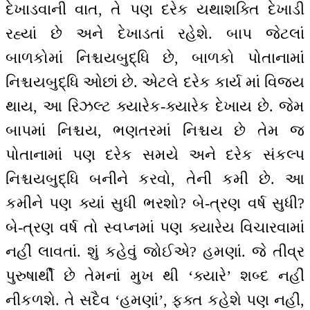
દેખાડવાની વાત, તે પણ દરેક યથાશક્તિ દેખાડી
રહ્યાં છે અને દેખાડતાં રહેશે. બાપ જેટલાં
બાળકોમાં નિશ્ચયબુદ્ધિ છે, બાળકો પોતાનામાં
નિશ્ચયબુદ્ધિ ઓછાં છે. એટલે દરેક કાર્ય માં વિજય
થાય, આ રિઝલ્ટ ક્યારેક-ક્યારેક દેખાય છે. જેમ
બાપમાં નિશ્ચય, ભણતરમાં નિશ્ચય છે તેમ જ
પોતાનામાં પણ દરેક સમયે અને દરેક સંકલ્પ
નિશ્ચયબુદ્ધિ બનીને કરવો, તેની કમી છે. આ
કમીને પણ ક્યાં સુધી ભરશો? બે-ત્રણ વર્ષ સુધી?
બે-ત્રણ વર્ષ તો સ્વપ્નમાં પણ ક્યારેય વિચારવામાં
નહીં લાવતાં. શું કહેવું જોઈએ? હમણાં. જે તીવ્ર
પુરુષાર્થી છે તેમનાં મુખ થી ‘ક્યારે’ શબ્દ નહીં
નીકળશે. તે સદૈવ ‘હમણાં’, ફક્ત કહેશે પણ નહીં,