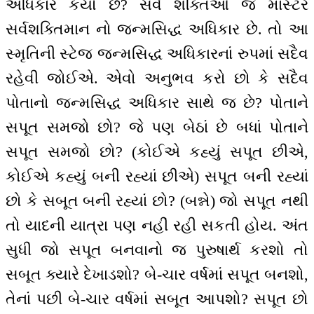
અધિકાર કયો છે? સર્વ શક્તિઓ જ માસ્ટર
સર્વશક્તિમાન નો જન્મસિદ્ધ અધિકાર છે. તો આ
સ્મૃતિની સ્ટેજ જન્મસિદ્ધ અધિકારનાં રુપમાં સદૈવ
રહેવી જોઈએ. એવો અનુભવ કરો છો કે સદૈવ
પોતાનો જન્મસિદ્ધ અધિકાર સાથે જ છે? પોતાને
સપૂત સમજો છો? જે પણ બેઠાં છે બધાં પોતાને
સપૂત સમજો છો? (કોઈએ કહ્યું સપૂત છીએ,
કોઈએ કહ્યું બની રહ્યાં છીએ) સપૂત બની રહ્યાં
છો કે સબૂત બની રહ્યાં છો? (બન્ને) જો સપૂત નથી
તો યાદની યાત્રા પણ નહીં રહી સકતી હોય. અંત
સુધી જો સપૂત બનવાનો જ પુરુષાર્થ કરશો તો
સબૂત ક્યારે દેખાડશો? બે-ચાર વર્ષમાં સપૂત બનશો,
તેનાં પછી બે-ચાર વર્ષમાં સબૂત આપશો? સપૂત છો