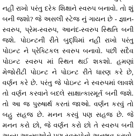
નહીં રાખો પરંતુ દરેક શિક્ષાને સ્વરુપ બનાવો. તો શું
બની જશો? જે અસલી સ્ટેજ નું ગાયન છે - જ્ઞાન-
સ્વરુપ, પ્રેમ-સ્વરુપ, આનંદ-સ્વરુપ સ્થિતિ બની
જશે. પોઇન્ટની રીતે બુદ્ધિમાં નહીં રાખો પરંતુ
પોઇન્ટ ને પ્રેક્ટિકલ સ્વરુપ બનાવો. પછી સદૈવ
પોઇન્ટ સ્વરુપ માં સ્થિત થઈ શકશો. હમણાં
મેજોરીટી પોઇન્ટ ને પોઇન્ટ રીતે ધારણ કરે છે,
વર્ણન કરે છે. પરંતુ જે પોઇન્ટ ને સ્વરુપમાં લાવશે
તો વર્ણન કરવાને બદલે સાક્ષાત્કારમૂર્ત બની જશે.
તો આ જ પુરુષાર્થ કરતાં જાઓ. વર્ણન કરવું તો
બહુ સહજ છે. મનન કરવું પણ સહજ છે. જે
મનન કરો છો, જે વર્ણન કરો છો તે સ્વરુપ બની
અન્ય આત્માઓને પણ સ્વરુપોનો અનુભવ કરાવો.