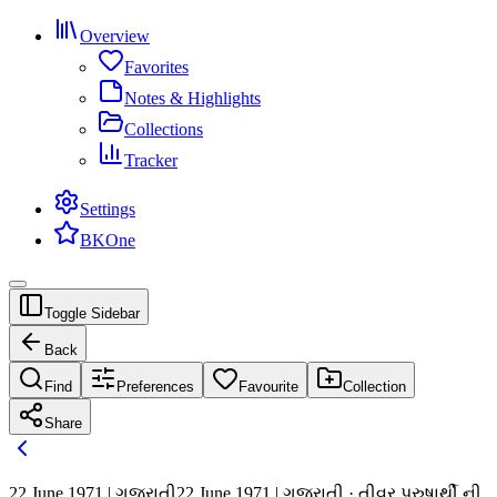
Overview
Favorites
Notes & Highlights
Collections
Tracker
Settings
BKOne
Toggle Sidebar
Back
Find
Preferences
Favourite
Collection
Share
22 June 1971 | ગુજરાતી
22 June 1971 | ગુજરાતી · તીવ્ર પુરુષાર્થી ની