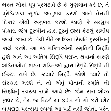
ભક્ત લોકો ધૂપ પ્રગટાવે છે કે ગુણગાન કરે છે, તે
પ્રેક્ટિકલ સુગંધ અનુભવ કરશો અને તેમની
પોકાર એવી અનુભવ કરશો જાણે કે સમ્મુખ
પોકાર. જેમ દૂરબીન દ્વારા દૂરનું દૃશ્ય કેટલું સમીપ
આવી જાય છે. તેવી રીતે જ દિવ્ય સ્થિતિ દૂરબીનનું
કાર્ય કરશે. આ જ શક્તિઓની સ્મૃતિની સિદ્ધિ
હશે અને આ અંતિમ સિદ્ધિ પ્રાપ્ત થવાનાં કારણે
શક્તિઓનાં ભક્ત શક્તિઓ દ્વારા રિદ્ધિ-સિદ્ધિ ની
ઈચ્છા રાખે છે. જ્યારે સિદ્ધિ જોશે ત્યારે તો
સંસ્કાર ભરશે ને. તો એવું પોતાની સ્મૃતિ ની
સિદ્ધિનું સ્વરુપ સામે આવે છે? જેમ સન શોઝ
ફાધર છે, તેમ જ રિટર્ન માં ફાધર નો શો કરો છો?
બાપદાદા પ્રત્યક્ષ રુપમાં આ પાર્ટ નથી જોતાં, પરંતુ