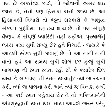
પણ છે અકર્તવ્ય કાર્ય, તો જોવાની અસર થઇ
જાય છે, તેનો પણ હિસાબ બની જાય છે. આ
હિસાબથી વિચારો તો જૂનાં સંસ્કારો કે અશુદ્ધ
સંકલ્પ બુદ્ધિમાં પણ ટચ થાય છે, તો પણ સંપૂર્ણ
વૈષ્ણવ કે સંપૂર્ણ પ્યોરિટી નહીં કહીએ. પુરુષાર્થનું
લક્ષ્ય ક્યાં સુધી રાખ્યું છે? હવે વિચારો - જ્યારે કે
આટલી સ્ટેજ સુધી જવાનું છે તો આ નાની-નાની
વાતો હવે આ સમય સુધી શોભે છે? હજું સુધી
બાળપણ ની રમત રમતાં રહો છો કે ક્યારેક દિલ
થાય છે બાળપણ ની રમત રમવાનું? ત્યાં જ રચના
કરી, ત્યાં જ પાલના કરી અને ત્યાં જ વિનાશ કર્યો
- આ કઈ રમત કહેવાય છે? તે તો ભક્તિમાર્ગની
અંધશ્રદ્ધાની રમત થઇ. માયા આવશે જરુર પરંતુ