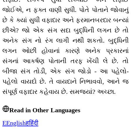
જોઈએ, ન ફક્ત વાણી સુધી. પોતે પોતાને જોવાનું
છે કે ક્યાં સુધી વફાદાર અને ફરમાનબરદાર બન્યાં
છીએ? જો એક સંગ સદા બુદ્ધિની લગન છે તો
અનેક સંગ નો રંગ લાગી નથી શકતો. બુદ્ધિની
લગન ઓછી હોવાનાં કારણે અનેક પ્રકારનાં
સંગનાં આકર્ષણ પોતાની તરફ ખેંચી લે છે. તો
બીજા સંગ તોડી, એક સંગ જોડો - આ પહેલો-
પહેલો વાયદો છે. તે વાયદાને નિભાવવો, આને જ
સંપૂર્ણ વફાદાર કહેવાય છે. સમજ્યાં? અચ્છા.
Read in Other Languages
E
English
ह
हिंदी