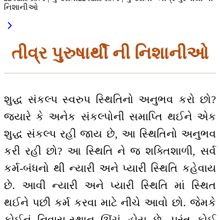
નિશાનીઓ
તીવ્ર પુરુષાર્થી ની નિશાનીઓ
શુદ્ધ સંકલ્પ સ્વરુપ સ્થિતિનો અનુભવ કરો છો?
જ્યારે કે અનેક સંકલ્પોની સમાપ્તિ થઈને એક
શુદ્ધ સંકલ્પ રહી જાય છે, આ સ્થિતિનો અનુભવ
કરી રહી છો? આ સ્થિતિ ને જ શક્તિશાળી, સર્વ
કર્મ-બંધનો થી ન્યારી અને પ્યારી સ્થિતિ કહેવાય
છે. આવી ન્યારી અને પ્યારી સ્થિતિ માં સ્થિત
થઈને પછી કર્મ કરવા માટે નીચે આવો છો. જેમકે
કોઈનું નિવાસ-સ્થાન ઊંચું હોય છે, પરંતુ કોઈ