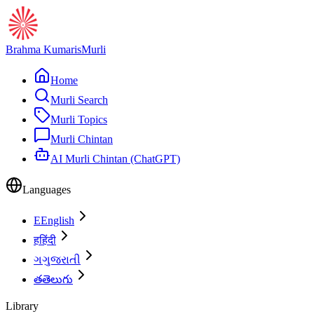
Brahma Kumaris
Murli
Home
Murli Search
Murli Topics
Murli Chintan
AI Murli Chintan (ChatGPT)
Languages
E
English
ह
हिंदी
ગ
ગુજરાતી
త
తెలుగు
Library