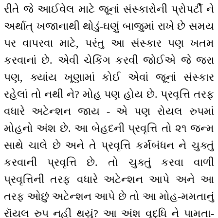
રીતે જે આઈવેલ માટે જૂનાં સંસ્કારોની પ્રોપર્ટી ને
અર્થાત્ ખજાનાથી થોડું-ઘણું બાજુમાં રાખે છે સમય
પર વાપરવા માટે, પરંતુ આ સંસ્કાર પણ ખતમ
કરવાનાં છે. એવી ચેકિંગ કરવી જોઈએ જે જરા
પણ, ક્યાંય ખૂણામાં કોઈ એવાં જૂનાં સંસ્કાર
રહેલાં તો નથી ને? મોહ પણ હોય છે. પ્રવૃત્તિ તરફ
વધારે અટેન્શન જાય - એ પણ રોયલ રુપમાં
મોહનો અંશ છે. આ બેહદની પ્રવૃત્તિ તો ૨૧ જન્મ
સાથે ચાલે છે અને તે પ્રવૃત્તિ કર્મબંધન ને ચુક્તું
કરવાની પ્રવૃત્તિ છે. તો ચુક્તું કરવા વાળી
પ્રવૃત્તિની તરફ વધારે અટેન્શન આપે અને આ
તરફ ઓછું અટેન્શન આપે છે તો આ મોહ-મમતાનું
રૉયલ રુપ નહીં થયું? આ અંશ વૃદ્ધિ ને પામતા-