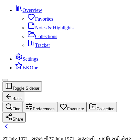
Overview
Favorites
Notes & Highlights
Collections
Tracker
Settings
BKOne
Toggle Sidebar
Back
Find
Preferences
Favourite
Collection
Share
27 July 1971 | ગુજરાતી
27 July 1971 | ગુજરાતી · બુદ્ધિ રુપી નેત્ર