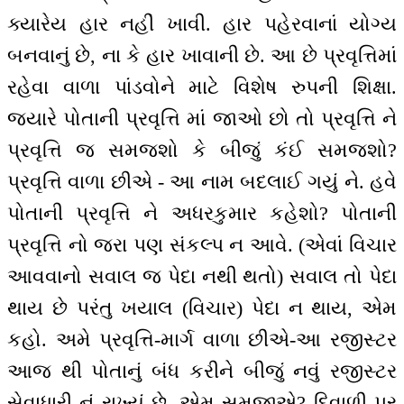
ક્યારેય હાર નહીં ખાવી. હાર પહેરવાનાં યોગ્ય
બનવાનું છે, ના કે હાર ખાવાની છે. આ છે પ્રવૃત્તિમાં
રહેવા વાળા પાંડવોને માટે વિશેષ રુપની શિક્ષા.
જ્યારે પોતાની પ્રવૃત્તિ માં જાઓ છો તો પ્રવૃત્તિ ને
પ્રવૃત્તિ જ સમજશો કે બીજું કંઈ સમજશો?
પ્રવૃત્તિ વાળા છીએ - આ નામ બદલાઈ ગયું ને. હવે
પોતાની પ્રવૃત્તિ ને અધરકુમાર કહેશો? પોતાની
પ્રવૃત્તિ નો જરા પણ સંકલ્પ ન આવે. (એવાં વિચાર
આવવાનો સવાલ જ પેદા નથી થતો) સવાલ તો પેદા
થાય છે પરંતુ ખયાલ (વિચાર) પેદા ન થાય, એમ
કહો. અમે પ્રવૃત્તિ-માર્ગ વાળા છીએ-આ રજીસ્ટર
આજ થી પોતાનું બંધ કરીને બીજું નવું રજીસ્ટર
સેવાધારી નું રાખ્યું છે, એમ સમજીએ? દિવાળી પર