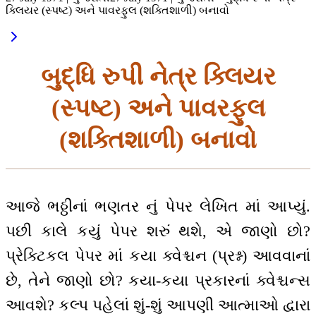
ક્લિયર (સ્પષ્ટ) અને પાવરફુલ (શક્તિશાળી) બનાવો
બુદ્ધિ રુપી નેત્ર ક્લિયર
(સ્પષ્ટ) અને પાવરફુલ
(શક્તિશાળી) બનાવો
આજે ભઠ્ઠીનાં ભણતર નું પેપર લેખિત માં આપ્યું.
પછી કાલે કયું પેપર શરું થશે, એ જાણો છો?
પ્રેક્ટિકલ પેપર માં કયા ક્વેશ્ચન (પ્રશ્ન) આવવાનાં
છે, તેને જાણો છો? કયા-કયા પ્રકારનાં ક્વેશ્ચન્સ
આવશે? કલ્પ પહેલાં શું-શું આપણી આત્માઓ દ્વારા