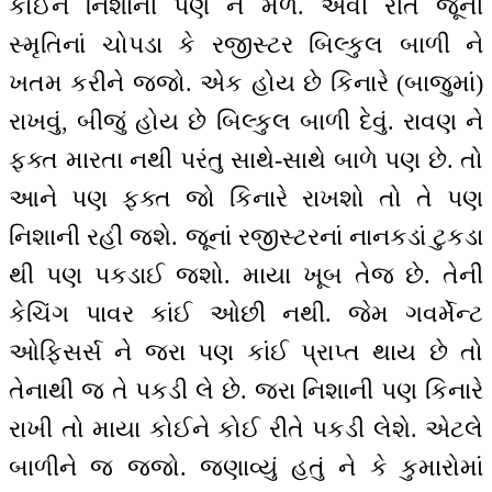
કોઈને નિશાની પણ ન મળે. એવી રીતે જૂની
સ્મૃતિનાં ચોપડા કે રજીસ્ટર બિલ્કુલ બાળી ને
ખતમ કરીને જજો. એક હોય છે કિનારે (બાજુમાં)
રાખવું, બીજું હોય છે બિલ્કુલ બાળી દેવું. રાવણ ને
ફક્ત મારતા નથી પરંતુ સાથે-સાથે બાળે પણ છે. તો
આને પણ ફક્ત જો કિનારે રાખશો તો તે પણ
નિશાની રહી જશે. જૂનાં રજીસ્ટરનાં નાનકડાં ટુકડા
થી પણ પકડાઈ જશો. માયા ખૂબ તેજ છે. તેની
કેચિંગ પાવર કાંઈ ઓછી નથી. જેમ ગવર્મેન્ટ
ઓફિસર્સ ને જરા પણ કાંઈ પ્રાપ્ત થાય છે તો
તેનાથી જ તે પકડી લે છે. જરા નિશાની પણ કિનારે
રાખી તો માયા કોઈને કોઈ રીતે પકડી લેશે. એટલે
બાળીને જ જજો. જણાવ્યું હતું ને કે કુમારોમાં