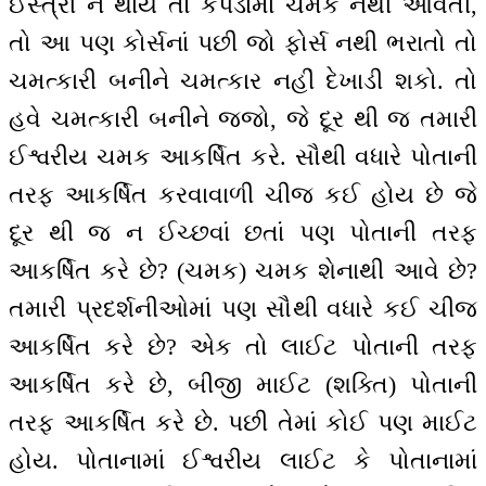
ઈસ્ત્રી ન થાય તો કપડામાં ચમક નથી આવતી,
તો આ પણ કોર્સનાં પછી જો ફોર્સ નથી ભરાતો તો
ચમત્કારી બનીને ચમત્કાર નહીં દેખાડી શકો. તો
હવે ચમત્કારી બનીને જજો, જે દૂર થી જ તમારી
ઈશ્વરીય ચમક આકર્ષિત કરે. સૌથી વધારે પોતાની
તરફ આકર્ષિત કરવાવાળી ચીજ કઈ હોય છે જે
દૂર થી જ ન ઈચ્છવાં છતાં પણ પોતાની તરફ
આકર્ષિત કરે છે? (ચમક) ચમક શેનાથી આવે છે?
તમારી પ્રદર્શનીઓમાં પણ સૌથી વધારે કઈ ચીજ
આકર્ષિત કરે છે? એક તો લાઈટ પોતાની તરફ
આકર્ષિત કરે છે, બીજી માઈટ (શક્તિ) પોતાની
તરફ આકર્ષિત કરે છે. પછી તેમાં કોઈ પણ માઈટ
હોય. પોતાનામાં ઈશ્વરીય લાઈટ કે પોતાનામાં