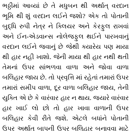
ભઠ્ઠીમાં આવ્યાં છે તે મધુબન થી અર્થાત્ વરદાન
ભૂમિ થી શું વરદાન લઈને જશો? એક તો પોતાની
બુદ્ધિ રુપી નેત્ર ને ક્લિયર અને કેરફુલ રાખવાં
અને ઈન-એડવાન્સ નોલેજફુલ થઈને પારખવાનું
વરદાન લઈને જવાનું છે જેથી ક્યારેય પણ માયા
થી હાર નહી ખાશો. જેની માયા થી હાર નથી થતી
તેમનાં ઉપર સાંભળવા વાળા અને જોવા વાળા
બલિહાર જાય છે. તો પ્રવૃત્તિ માં રહેતાં તમારાં ઉપર
તમારાં સમીપ વાળા, દૂર વાળા બલિહાર જાય, તેની
યુક્તિ એ છે કે વારંવાર હાર ન થાય. જ્યારે વારંવાર
હાર ખાઈ લો છો તો હાર ખાવા વાળાની ઉપર
બલિહાર કેવી રીતે જશે. એટલે બધાંને પોતાની
ઉપર અર્થાત્ બાપની ઉપર બલિહાર બનાવવા માટે