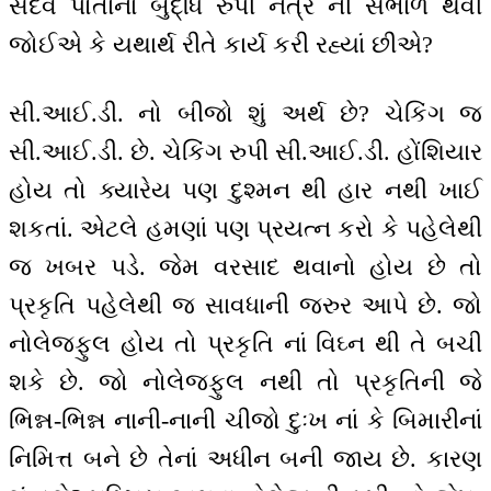
સદૈવ પોતાનાં બુદ્ધિ રુપી નેત્ર ની સંભાળ થવી
જોઈએ કે યથાર્થ રીતે કાર્ય કરી રહ્યાં છીએ?
સી.આઈ.ડી. નો બીજો શું અર્થ છે? ચેકિંગ જ
સી.આઈ.ડી. છે. ચેકિંગ રુપી સી.આઈ.ડી. હોંશિયાર
હોય તો ક્યારેય પણ દુશ્મન થી હાર નથી ખાઈ
શકતાં. એટલે હમણાં પણ પ્રયત્ન કરો કે પહેલેથી
જ ખબર પડે. જેમ વરસાદ થવાનો હોય છે તો
પ્રકૃતિ પહેલેથી જ સાવધાની જરુર આપે છે. જો
નોલેજફુલ હોય તો પ્રકૃતિ નાં વિઘ્ન થી તે બચી
શકે છે. જો નોલેજફુલ નથી તો પ્રકૃતિની જે
ભિન્ન-ભિન્ન નાની-નાની ચીજો દુઃખ નાં કે બિમારીનાં
નિમિત્ત બને છે તેનાં અધીન બની જાય છે. કારણ