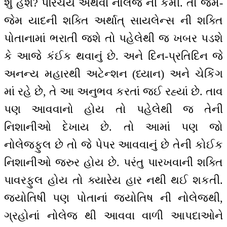
શું હશે? પરિચય અથવા નોલેજ ની કમી. તો જેમ-
જેમ યાદની શક્તિ અર્થાત્ સાયલેન્સ ની શક્તિ
પોતાનામાં ભરાતી જશે તો પહેલેથી જ ખબર પડશે
કે આજે કંઈક થવાનું છે. અને દિન-પ્રતિદિન જે
અનન્ય મહારથી અટેન્શન (ધ્યાન) અને ચેકિંગ
માં રહે છે, તે આ અનુભવ કરતાં જઈ રહ્યાં છે. તાવ
પણ આવવાનો હોય તો પહેલેથી જ તેની
નિશાનીઓ દેખાય છે. તો આમાં પણ જો
નોલેજફુલ છે તો જે પેપર આવવાનું છે તેની કોઈક
નિશાનીઓ જરુર હોય છે. પરંતુ પારખવાની શક્તિ
પાવરફુલ હોય તો ક્યારેય હાર નથી થઈ શકતી.
જયોતિષી પણ પોતાનાં જ્યોતિષ ની નોલેજથી,
ગ્રહોનાં નોલેજ થી આવવા વાળી આપદાઓને