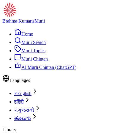
Brahma Kumaris
Murli
Home
Murli Search
Murli Topics
Murli Chintan
AI Murli Chintan (ChatGPT)
Languages
E
English
ह
हिंदी
ગ
ગુજરાતી
త
తెలుగు
Library