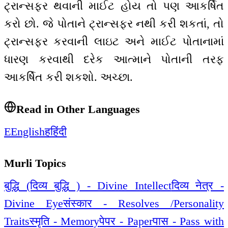
ટ્રાન્સફર થવાની માઈટ હોય તો પણ આકર્ષિત
કરો છો. જે પોતાને ટ્રાન્સફર નથી કરી શકતાં, તો
ટ્રાન્સફર કરવાની લાઇટ અને માઈટ પોતાનામાં
ધારણ કરવાથી દરેક આત્માને પોતાની તરફ
આકર્ષિત કરી શકશો. અચ્છા.
Read in Other Languages
E
English
ह
हिंदी
Murli Topics
बुद्धि (दिव्य बुद्धि ) - Divine Intellect
दिव्य नेत्र -
Divine Eye
संस्कार - Resolves /Personality
Traits
स्मृति - Memory
पेपर - Paper
पास - Pass with