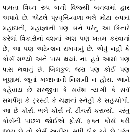
પામતા વિઘ્ન રુપ બની વિજયી બનવામાં હાર
અપાવે છે. એટલે પ્રવૃત્તિ-વાળા ભલે મોટા રુપમાં
મહાદાની, મહાજ્ઞાની પણ બને પરંતુ આ કિનારે
કરેલાં વિકારોનાં વંશનાં અંશ પણ ખતમ કરવાનાં
છે, આ પણ અટેન્શન રાખવાનું છે. એવું નહીં કે
કોર્સ મળ્યો અને પાસ થયાં. ના. હવે આમાં પણ
પાસ થવાનું છે. બિલકુલ જરા પણ કોઈ પણ
ખૂણામાં જૂનાં ખજાનાની નિશાની ન હોય. આને
કહેવાય છે મરજીવા કે સર્વશ ત્યાગી કે સર્વ
સમર્પણ કે ટ્રસ્ટી કે યજ્ઞનાં સ્નેહી કે સહયોગી.
આ છે કોર્સ. ભલે કોર્સ તો ટીચર્સે કરાવ્યો. પરંતુ
કોર્સની પાછળ જોઈએ ફોર્સ. ફક્ત કોર્સ કરી
જાય છે તો કોર્સ અહીંયા સુધી ઠીક રહે છે પરંતુ