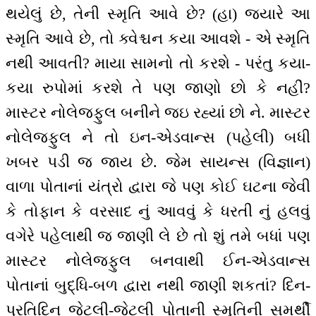
થયેલું છે, તેની સ્મૃતિ આવે છે? (હા) જ્યારે આ
સ્મૃતિ આવે છે, તો ક્વેશ્ચન કયા આવશે - એ સ્મૃતિ
નથી આવતી? માયા સામનો તો કરશે - પરંતુ કયા-
કયા રુપોમાં કરશે તે પણ જાણો છો કે નહીં?
માસ્ટર નોલેજફુલ બનીને જઇ રહ્યાં છો ને. માસ્ટર
નોલેજફુલ ને તો ઇન-એડવાન્સ (પહેલી) બધી
ખબર પડી જ જાય છે. જેમ સાયન્સ (વિજ્ઞાન)
વાળા પોતાનાં યંત્રો દ્વારા જે પણ કોઈ ઘટના જેવી
કે તોફાન કે વરસાદ નું આવવું કે ધરતી નું હલવું
વગેરે પહેલાથી જ જાણી લે છે તો શું તમે બધાં પણ
માસ્ટર નોલેજફુલ બનવાથી ઈન-એડવાન્સ
પોતાનાં બુદ્ધિ-બળ દ્વારા નથી જાણી શકતાં? દિન-
પ્રતિદિન જેટલી-જેટલી પોતાની સ્મૃતિની સમર્થી