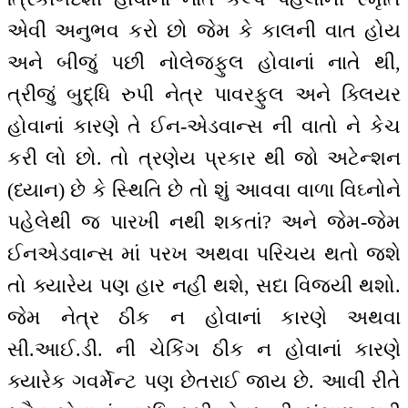
એવી અનુભવ કરો છો જેમ કે કાલની વાત હોય
અને બીજું પછી નોલેજફુલ હોવાનાં નાતે થી,
ત્રીજું બુદ્ધિ રુપી નેત્ર પાવરફુલ અને ક્લિયર
હોવાનાં કારણે તે ઈન-એડવાન્સ ની વાતો ને કેચ
કરી લો છો. તો ત્રણેય પ્રકાર થી જો અટેન્શન
(ધ્યાન) છે કે સ્થિતિ છે તો શું આવવા વાળા વિઘ્નોને
પહેલેથી જ પારખી નથી શકતાં? અને જેમ-જેમ
ઈનએડવાન્સ માં પરખ અથવા પરિચય થતો જશે
તો ક્યારેય પણ હાર નહીં થશે, સદા વિજયી થશો.
જેમ નેત્ર ઠીક ન હોવાનાં કારણે અથવા
સી.આઈ.ડી. ની ચેકિંગ ઠીક ન હોવાનાં કારણે
ક્યારેક ગવર્મેન્ટ પણ છેતરાઈ જાય છે. આવી રીતે