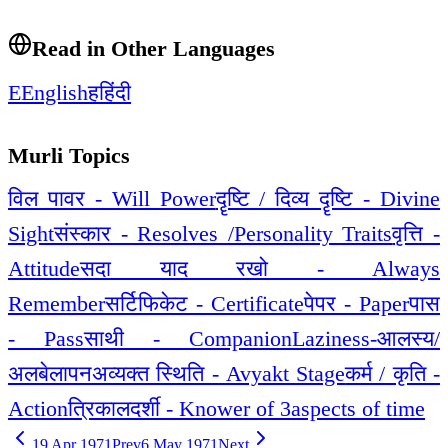
Read in Other Languages
E
English
ह
हिंदी
Murli Topics
विल पावर - Will Power
दॄष्टि / दिव्य दॄष्टि - Divine
Sight
संस्कार - Resolves /Personality Traits
वृत्ति -
Attitude
सदा याद रखो - Always
Remember
सर्टिफिकेट - Certificate
पेपर - Paper
पास
- Pass
साथी - Companion
Laziness-आलस्य/
अलबेलापन
अव्यक्त स्थिति - Avyakt Stage
कर्म / कृति -
Action
त्रिकालदर्शी - Knower of 3aspects of time
19 Apr 1971
Prev
6 May 1971
Next