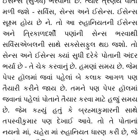
ઈસેન્સ (સુગંધ) ભરવાની છે. ત્યારે ત્રણેય વાતો
મળી જશે - સર્વિસ, સેન્સ અને ઈસેન્સ. ઈસેન્સ
સૂક્ષ્મ હોય છે ને. તો આ રુહાનિયતની ઈસેન્સ
અને ત્રિકાળદર્શી પણાંની સેન્સ ભરવાથી
સર્વિસએબલની સાથે સક્સેસફુલ થઇ જશો. તો
સેન્સ અને ઈસેન્સ ક્યાં સુધી દરેકે પોતાની અંદર
ભર્યા છે - તે ચેક કરવાનું છે. હમણાં સમય છે. જેમ
પેપર હૉલમાં જવાં પહેલાં બે કલાક આગળ પણ
તૈયારી કરીને જાય છે. તમને પણ પેપર હૉલમાં
જવાનાં પહેલાં પોતાને તૈયાર કરવા માટે હજું સમય
છે. જેમ કહ્યું હતું કે બ્રહ્માકુમારની સાથે
તપસ્વીકુમાર પણ દેખાઈ આવે. તો તે પોતાનાં
નયનો માં, ચહેરા માં રુહાનિયત ધારણ કરી છે, જે