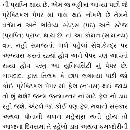
ની પ્રાપ્તિ થાય છે. એમ જ ભઠ્ઠીમાં આવ્યાં પછી જે
પ્રેક્ટિકલ પેપર માં પાસ થઈ નીકળે છે તેમને
વર્તમાન અને ભવિષ્ય સ્ટેટ્સ (પદ) અને સ્ટેજ
(પ્રાપ્તિ) પ્રાપ્ત થાય છે. તો આ કૉમન (સામાન્ય)
વાત નહીં સમજતાં. ભલે પહેલાં સેવાકેન્દ્ર પર
અભ્યાસ કરતાં રહ્યાં હોવ અને પેપર પણ આપતાં
રહ્યાં હોવ પરંતુ આ યુનિવર્સિટી નું પેપર છે.
બાપદાદા દ્વારા તિલક કે છાપ લગાવ્યાં પછી જો
કોઈ પ્રેક્ટિકલ પેપર માં ફેલ (નપાસ) થઈ જાય
તો શું થશે? જન્મ-જન્માન્તર નાં માટે ફેલ નો ડાઘ
રહી જશે. એટલે જો કોઈ પણ ફેલ થવાનો સંસ્કાર
અથવા પોતાની ચલન મહેસૂસ થતી હોય તો
આજનાં દિવસમાં તે રહેલો ડાઘ અથવા કમજોરીની