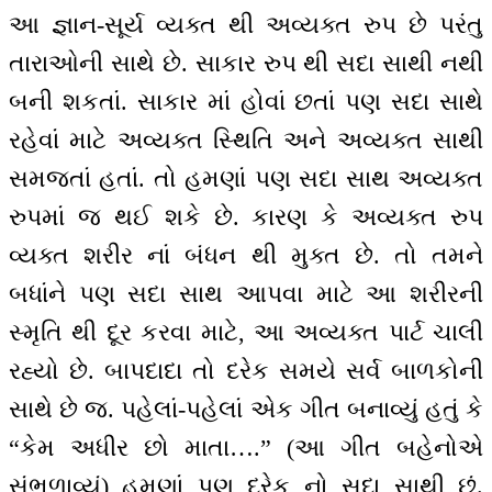
આ જ્ઞાન-સૂર્ય વ્યક્ત થી અવ્યક્ત રુપ છે પરંતુ
તારાઓની સાથે છે. સાકાર રુપ થી સદા સાથી નથી
બની શકતાં. સાકાર માં હોવાં છતાં પણ સદા સાથે
રહેવાં માટે અવ્યક્ત સ્થિતિ અને અવ્યક્ત સાથી
સમજતાં હતાં. તો હમણાં પણ સદા સાથ અવ્યક્ત
રુપમાં જ થઈ શકે છે. કારણ કે અવ્યક્ત રુપ
વ્યક્ત શરીર નાં બંધન થી મુક્ત છે. તો તમને
બધાંને પણ સદા સાથ આપવા માટે આ શરીરની
સ્મૃતિ થી દૂર કરવા માટે, આ અવ્યક્ત પાર્ટ ચાલી
રહ્યો છે. બાપદાદા તો દરેક સમયે સર્વ બાળકોની
સાથે છે જ. પહેલાં-પહેલાં એક ગીત બનાવ્યું હતું કે
“કેમ અધીર છો માતા….” (આ ગીત બહેનોએ
સંભળાવ્યું) હમણાં પણ દરેક નો સદા સાથી છું.