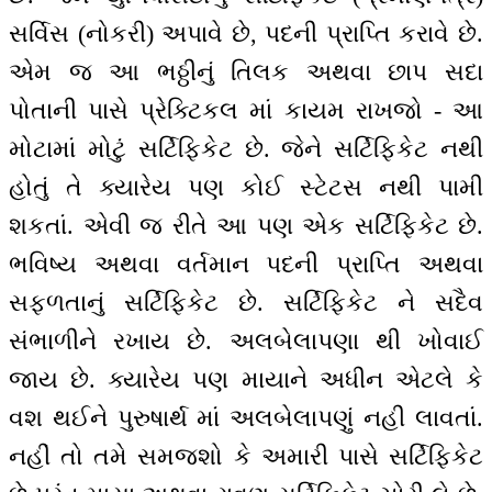
સર્વિસ (નોકરી) અપાવે છે, પદની પ્રાપ્તિ કરાવે છે.
એમ જ આ ભઠ્ઠીનું તિલક અથવા છાપ સદા
પોતાની પાસે પ્રેક્ટિકલ માં કાયમ રાખજો - આ
મોટામાં મોટું સર્ટિફિકેટ છે. જેને સર્ટિફિકેટ નથી
હોતું તે ક્યારેય પણ કોઈ સ્ટેટસ નથી પામી
શકતાં. એવી જ રીતે આ પણ એક સર્ટિફિકેટ છે.
ભવિષ્ય અથવા વર્તમાન પદની પ્રાપ્તિ અથવા
સફળતાનું સર્ટિફિકેટ છે. સર્ટિફિકેટ ને સદૈવ
સંભાળીને રખાય છે. અલબેલાપણા થી ખોવાઈ
જાય છે. ક્યારેય પણ માયાને અધીન એટલે કે
વશ થઈને પુરુષાર્થ માં અલબેલાપણું નહી લાવતાં.
નહીં તો તમે સમજશો કે અમારી પાસે સર્ટિફિકેટ