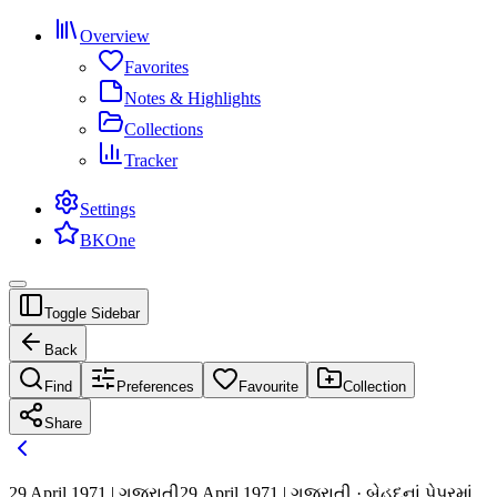
Overview
Favorites
Notes & Highlights
Collections
Tracker
Settings
BKOne
Toggle Sidebar
Back
Find
Preferences
Favourite
Collection
Share
29 April 1971 | ગુજરાતી
29 April 1971 | ગુજરાતી · બેહદનાં પેપરમાં