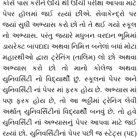
કોર્સ પાસ કરીને ઊંચે થી ઊંચી પરીક્ષા આપવા માટે
પેપર હૉલમાં જઈ રહ્યાં છીએ. સેવાકેન્દ્રો પર
જ્યાં સુધી અભ્યાસ કરો છો તો તે થઈ ગયો સ્કૂલ
નો અભ્યાસ. પરંતુ જ્યારે મધુબન વરદાન ભૂમિમાં
ડાયરેક્ટ બાપદાદા અથવા નિમિત્ત બનેલાં બધાં મોટા
મહારથીઓ દ્વારા ટ્રેનિંગ (તાલિમ) લો છો અથવા
અભ્યાસ કરો છો તો માનો કોલેજ અથવા
યુનિવર્સિટી નો વિદ્યાર્થી છું. સ્કૂલનાં પેપર અને
યુનિવર્સિટી નાં પેપર માં ફરક હોય છે. અભ્યાસ માં
પણ ફરક હોય છે, તો આ ભઠ્ઠીમાં ટ્રેનિંગ લેવી
અર્થાત્ યુનિવર્સિટીનાં વિદ્યાર્થી બનવું છે. તો હવે
યુનિવર્સિટી નાં અભ્યાસનું પેપર આપવા માટે જઈ
રહ્યાં છો. યુનિવર્સિટીનાં પેપર પછી જ સ્ટેટ્સ (પદ)