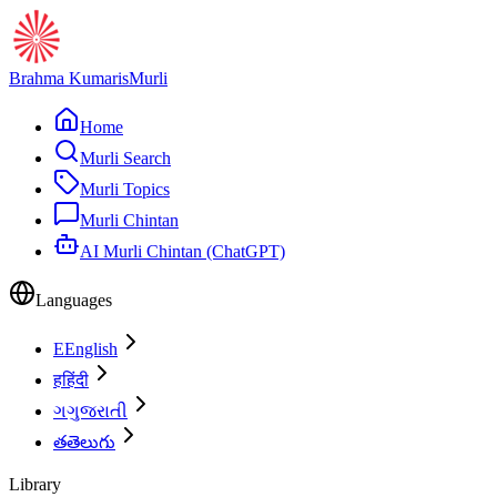
Brahma Kumaris
Murli
Home
Murli Search
Murli Topics
Murli Chintan
AI Murli Chintan (ChatGPT)
Languages
E
English
ह
हिंदी
ગ
ગુજરાતી
త
తెలుగు
Library