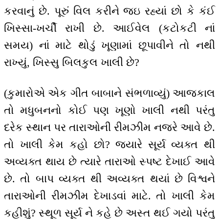
કરવાનું છે. પૂરું વિલ કરીને જઇ રહ્યાં છો કે કંઈ
ખિસ્સા-ખર્ચી રાખી છે. આઈવેલ (કટોકટી નાં
સમય) નાં માટે થોડું ખૂણામાં છૂપાવીને તો નથી
રાખ્યું, ખિસ્સુ બિલકુલ ખાલી છે?
(કુમારોએ એક ગીત બાબાને સંભળાવ્યું) આજકાલ
તો મધુબનનો કોઈ પણ ખૂણો ખાલી નથી પરંતુ
દરેક સ્થાન પર તારાઓની રીમઝીમ નજરે આવે છે.
તો ખાલી કેમ કહો છો? જ્યારે સૂર્ય વ્યક્ત થી
અવ્યક્ત થાય છે ત્યારે તારાઓ સ્પષ્ટ દેખાઈ આવે
છે. તો બાપ વ્યક્ત થી અવ્યક્ત થયાં છે વિશ્વને
તારાઓની રીમઝીમ દેખાડવાં માટે. તો ખાલી કેમ
કહીશું? સ્થૂળ સૂર્ય ને કહે છે અસ્ત થઈ ગયો પરંતુ