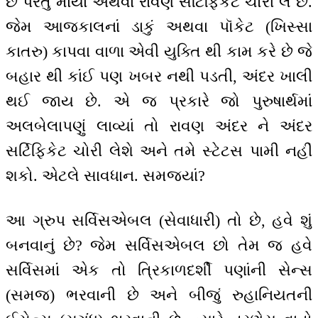
છે પરંતુ માયા અથવા રાવણ સર્ટિફિકેટ ચોરી લે છે.
જેમ આજકાલનાં ડાકું અથવા પૉકેટ (ખિસ્સા
કાતરુ) કાપવા વાળા એવી યુક્તિ થી કામ કરે છે જે
બહાર થી કાંઈ પણ ખબર નથી પડતી, અંદર ખાલી
થઈ જાય છે. એ જ પ્રકારે જો પુરુષાર્થમાં
અલબેલાપણું લાવ્યાં તો રાવણ અંદર ને અંદર
સર્ટિફિકેટ ચોરી લેશે અને તમે સ્ટેટસ પામી નહીં
શકો. એટલે સાવધાન. સમજ્યાં?
આ ગ્રુપ સર્વિસએબલ (સેવાધારી) તો છે, હવે શું
બનવાનું છે? જેમ સર્વિસએબલ છો તેમ જ હવે
સર્વિસમાં એક તો ત્રિકાળદર્શી પણાંની સેન્સ
(સમજ) ભરવાની છે અને બીજું રુહાનિયતની