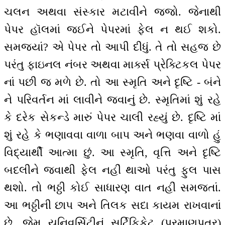
ચલન અથવા સંસ્કાર મટાવીને જજો. જેનાથી
પેપર હૉલમાં જઈને પેપરમાં ફેલ ન થઈ શકો.
સમજ્યાં? એ પેપર તો આપી દીધું. તે તો સહજ છે
પરંતુ ફાઇનલ નંબર અથવા માર્ક્સ પ્રેક્ટિકલ પેપર
નાં પછી જ મળે છે. તો આ સ્મૃતિ અને દૃષ્ટિ - બંને
ને પરિવર્તન માં લાવીને જવાનું છે. સ્મૃતિમાં શું રહે
કે દરેક સેકન્ડે મારું પેપર ચાલી રહ્યું છે. દૃષ્ટિ માં
શું રહે કે ભણાવવા વાળા બાપ અને ભણવા વાળો હું
વિદ્યાર્થી આત્મા છું. આ સ્મૃતિ, વૃત્તિ અને દૃષ્ટિ
બદલીને જવાથી ફેલ નહીં થાઓ પરંતુ ફુલ પાસ
થશો. તો ભઠ્ઠી કોઈ સાધારણ વાત નહીં સમજતાં.
આ ભઠ્ઠીની છાપ અને તિલક સદા કાયમ રાખવાનાં
છે. જેમ યુનિવર્સિટીનું સર્ટિફિકેટ (પ્રમાણપત્ર)