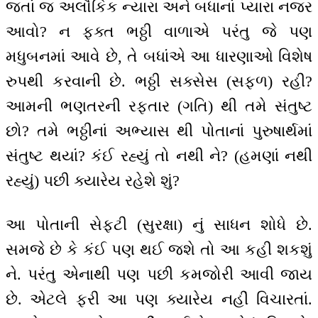
જતાં જ અલૌકિક ન્યારા અને બધાનાં પ્યારા નજર
આવો? ન ફક્ત ભઠ્ઠી વાળાએ પરંતુ જે પણ
મધુબનમાં આવે છે, તે બધાંએ આ ધારણાઓ વિશેષ
રુપથી કરવાની છે. ભઠ્ઠી સક્સેસ (સફળ) રહી?
આમની ભણતરની રફતાર (ગતિ) થી તમે સંતુષ્ટ
છો? તમે ભઠ્ઠીનાં અભ્યાસ થી પોતાનાં પુરુષાર્થમાં
સંતુષ્ટ થયાં? કંઈ રહ્યું તો નથી ને? (હમણાં નથી
રહ્યું) પછી ક્યારેય રહેશે શું?
આ પોતાની સેફ્ટી (સુરક્ષા) નું સાધન શોધે છે.
સમજે છે કે કંઈ પણ થઈ જશે તો આ કહી શકશું
ને. પરંતુ એનાથી પણ પછી કમજોરી આવી જાય
છે. એટલે ફરી આ પણ ક્યારેય નહીં વિચારતાં.