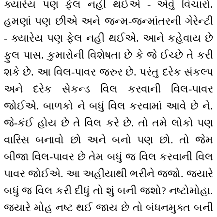
ક્યારેય પણ ફેલ નહીં થઈએ - એવું વિચારો.
હમણાં પણ છીએ અને જન્મ-જન્માંતરની ગેરેન્ટી
- ક્યારેય પણ ફેલ નહીં થઈએ. આને કહેવાય છે
ફુલ પાસ. કુમારોની વિશેષતા છે કે જે ઈચ્છે તે કરી
શકે છે. આ વિલ-પાવર જરુર છે. પરંતુ દરેક સંકલ્પ
અને દરેક સેકન્ડ વિલ કરવાની વિલ-પાવર
જોઈએ. બાળકો ને બધું વિલ કરવામાં આવે છે ને.
જે-કંઈ હોય છે તે વિલ કરે છે. તો તમે લોકો પણ
વારિસ બનાવો છો અને બનો પણ છો. તો જેમ
બીજા વિલ-પાવર છે તેમ બધું જ વિલ કરવાની વિલ
પાવર જોઈએ. આ અહીંયાથી ભરીને જજો. જ્યારે
બધું જ વિલ કરી દીધું તો શું બની જશો? નષ્ટોમોહા.
જ્યારે મોહ નષ્ટ થઈ જાય છે તો બંધનમુક્ત બની