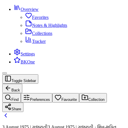
Overview
Favorites
Notes & Highlights
Collections
Tracker
Settings
BKOne
Toggle Sidebar
Back
Find
Preferences
Favourite
Collection
Share
3 August 1975 | ગુજરાતી
3 August 1975 | ગુજરાતી · શિવ-શક્તિ