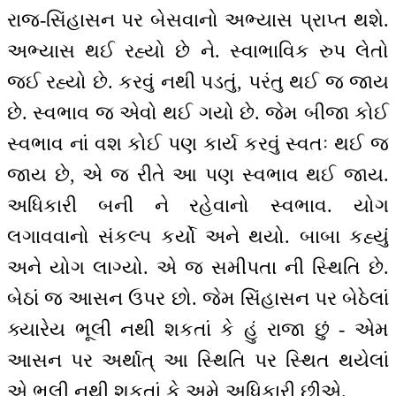
રાજ-સિંહાસન પર બેસવાનો અભ્યાસ પ્રાપ્ત થશે.
અભ્યાસ થઈ રહ્યો છે ને. સ્વાભાવિક રુપ લેતો
જઈ રહ્યો છે. કરવું નથી પડતું, પરંતુ થઈ જ જાય
છે. સ્વભાવ જ એવો થઈ ગયો છે. જેમ બીજા કોઈ
સ્વભાવ નાં વશ કોઈ પણ કાર્ય કરવું સ્વતઃ થઈ જ
જાય છે, એ જ રીતે આ પણ સ્વભાવ થઈ જાય.
અધિકારી બની ને રહેવાનો સ્વભાવ. યોગ
લગાવવાનો સંકલ્પ કર્યો અને થયો. બાબા કહ્યું
અને યોગ લાગ્યો. એ જ સમીપતા ની સ્થિતિ છે.
બેઠાં જ આસન ઉપર છો. જેમ સિંહાસન પર બેઠેલાં
ક્યારેય ભૂલી નથી શકતાં કે હું રાજા છું - એમ
આસન પર અર્થાત્ આ સ્થિતિ પર સ્થિત થયેલાં
એ ભૂલી નથી શકતાં કે અમે અધિકારી છીએ.