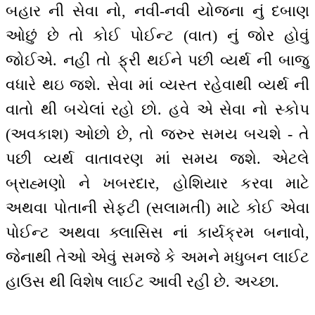
બહાર ની સેવા નો, નવી-નવી યોજના નું દબાણ
ઓછું છે તો કોઈ પોઈન્ટ (વાત) નું જોર હોવું
જોઈએ. નહીં તો ફ્રી થઈને પછી વ્યર્થ ની બાજુ
વધારે થઇ જશે. સેવા માં વ્યસ્ત રહેવાથી વ્યર્થ ની
વાતો થી બચેલાં રહો છો. હવે એ સેવા નો સ્કોપ
(અવકાશ) ઓછો છે, તો જરુર સમય બચશે - તે
પછી વ્યર્થ વાતાવરણ માં સમય જશે. એટલે
બ્રાહ્મણો ને ખબરદાર, હોશિયાર કરવા માટે
અથવા પોતાની સેફ્ટી (સલામતી) માટે કોઈ એવા
પોઈન્ટ અથવા ક્લાસિસ નાં કાર્યક્રમ બનાવો,
જેનાથી તેઓ એવું સમજે કે અમને મધુબન લાઈટ
હાઉસ થી વિશેષ લાઈટ આવી રહી છે. અચ્છા.