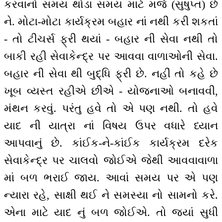
કરવાનો સમય થોડા સમય માટે મર્જ (સુષુપ્ત) છે
ને. મોટા-મોટા કાર્યક્રમ બહાર નાં નથી કરી શકતાં
- તો ટીચર્સ ફ્રી થયાં - બહાર ની સેવા નથી તો
બાકી રહી સેવાકેન્દ્ર પર આવવા વાળાઓની સેવા.
બહાર ની સેવા થી બુદ્ધિ ફ્રી છે. નહીં તો કહે છે
ખૂબ વ્યસ્ત રહીએ છીએ - યોજનાઓ બનાવવી,
મંથન કરવું. પરંતુ હવે તો એ પણ નથી. તો હવે
યાદ ની યાત્રા નાં વિષય ઉપર વધારે ધ્યાન
આપવાનું છે. કાંઈક-ને-કાંઈક કાર્યક્રમ દરેક
સેવાકેન્દ્ર પર ચાલવો જોઈએ જેથી આવવાવાળા
માં બળ ભરાઈ જાય. આવાં સમય પર એ પણ
ન્યારા રહે, સાક્ષી થઈ ને સમસ્યા નો સામનો કરે.
એના માટે યાદ નું બળ જોઈએ. તો જ્યાં સુધી