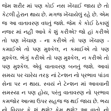
જેમ શરીર માં પણ કોઈ નસ ખેંચાઈ જાય છે તો
કેટલી હેરાન થાય છે. મગજ ખેંચાયેલું રહે છે. એમ
જ આ વાતાવરણ વધતું જશે. જેમ કે કોઈ ઠેકાણું
નજર માં નહીં આવે કે શું કરીએ? જો હાં કરીએ
તો પણ ખેંચાણ - ના કરીએ તો પણ ખેંચાણ -
કમાઈએ તો પણ મુશ્કેલ, ન કમાઈએ તો પણ
મુશ્કેલ. ભેગું કરીએ તો પણ મુશ્કેલ, ન કરીએ તો
પણ મુશ્કેલ. એવું વાતાવરણ બનતું જશે. આવાં
સમય પર ચારેય તરફ નાં ટેન્શન નો પ્રભાવ પાંડવ
સેના પર ન થાય. સ્વયં ને ટેન્શન માં આવવાની
સમસ્યા ન પણ હોય, પરંતુ વાતાવરણ નો પ્રભાવ
કમજોર આત્મા ઉપર સહજ જ થઈ જાય છે. ભય
નો વિચાર કે શું થશે? કેમ થશે? આ વાતો નો