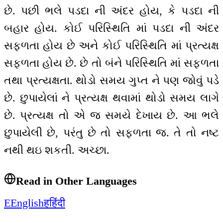
છે. પછી ભલે પડદા ની અંદર હોય, કે પડદા ની
બહાર હોય. કોઈ પરિસ્થિતિ માં પડદા ની અંદર
સફળતા હોય છે અને કોઈ પરિસ્થિતિ માં પ્રત્યક્ષ
સફળતા હોય છે. છે તો બંને પરિસ્થિતિ માં સફળતા
તથા પ્રત્યક્ષતા. થોડો સમય ગુપ્ત ને પણ જોવું પડે
છે. છુપાયેલાં ને પ્રત્યક્ષ થવામાં થોડો સમય લાગે
છે. પ્રત્યક્ષ તો એ જ સમયે દેખાય છે. આ ભલે
છુપાયેલી છે, પરંતુ છે તો સફળતા જ. તે તો નષ્ટ
નથી થઇ શકતી. અચ્છા.
Read in Other Languages
E
English
ह
हिंदी