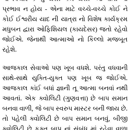
પ્રભાવ ન હોય - એના માટે વચ્ચે-વચ્ચે કોઈ ને
કોઈ ઈશ્વરીય યાદ ની યાત્રા નો વિશેષ કાર્યક્રમ
મધુબન દ્વારા ઓફિશિયલ (કાયદેસર) જતો રહેવો
જોઈએ. જેનાથી આત્માઓ નો કિલ્લો મજબૂત
રહેશે.
આજકાલ સેવાઓ પણ ખૂબ વધશે. પરંતુ વધવાની
સાથે-સાથે યુક્તિ-યુક્ત પણ ખૂબ જ જોઈએ.
આજકાલ કાંઈ બધાં જ્ઞાની તૂ આત્મા બનવાં નથી
આવતાં. એક ક્વોલિટી (ગુણવત્તા) છે બાપ સમાન
બનવા વાળી, જે બાપ સ્વરુપ માસ્ટર બની જાય છે.
તો પહેલી ક્વોલિટી છે બાપ સમાન બનવું, બીજી
ક્વોલિટી છે ફક્ત બાપ નાં સંબંધ માં રહેવા વાળા