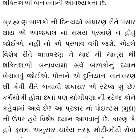
શક્તિશાળી બનાવવાની આવશ્યકતા છે.
બ્રાહ્મણ બાળકો ની દિનચર્યા સાધારણ રીતે પસાર
થાય એ આજકાલ નાં સમય પ્રમાણે ન હોવું
જોઈએ, નહીં તો એ પ્રભાવ વધી જશે. એટલે
વિશેષ રીતે વાતાવરણ ને યાદ ની યાત્રા થી
શક્તિશાળી બનાવવામાં સર્વ બાળકોનું ધ્યાન
ખેચાવવું જોઈએ. પોતાને એ દુનિયાનાં વાતાવરણ
થી કેવી રીતે બચાવી શકાય? એ સ્ટેજ શું છે?
કર્મયોગી હોવા છતાં પણ યોગીપણા ની સ્ટેજ કોને
કહેવામાં આવે છે? આ પ્રકાર નાં પોઇન્ટસ (મુદ્દા)
ની ઉપર હવે વિશેષ ધ્યાન આપવાનું છે. કારણ કે
હવે ડ્રામા અનુસાર ચારેય તરફ મોટી-મોટી સેવા