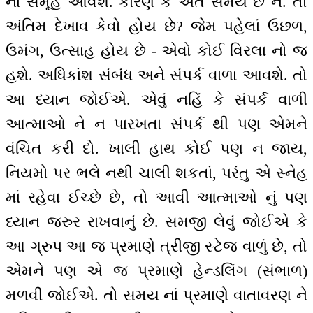
નાં સમૂહ આવશે. કારણ કે અંત સમય છે ને. તો
અંતિમ દેખાવ કેવો હોય છે? જેમ પહેલાં ઉછળ,
ઉમંગ, ઉત્સાહ હોય છે - એવો કોઈ વિરલા નો જ
હશે. અધિકાંશ સંબંધ અને સંપર્ક વાળા આવશે. તો
આ ધ્યાન જોઈએ. એવું નહિં કે સંપર્ક વાળી
આત્માઓ ને ન પારખતા સંપર્ક થી પણ એમને
વંચિત કરી દો. ખાલી હાથ કોઈ પણ ન જાય,
નિયમો પર ભલે નથી ચાલી શકતાં, પરંતુ એ સ્નેહ
માં રહેવા ઈચ્છે છે, તો આવી આત્માઓ નું પણ
ધ્યાન જરુર રાખવાનું છે. સમજી લેવું જોઈએ કે
આ ગ્રુપ આ જ પ્રમાણે ત્રીજી સ્ટેજ વાળું છે, તો
એમને પણ એ જ પ્રમાણે હેન્ડલિંગ (સંભાળ)
મળવી જોઈએ. તો સમય નાં પ્રમાણે વાતાવરણ ને