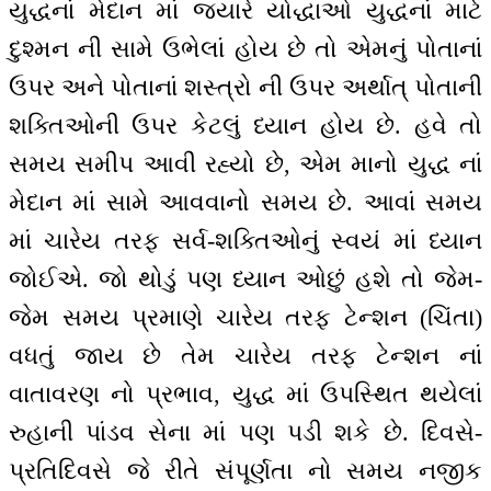
યુદ્ધનાં મેદાન માં જ્યારે યોદ્ધાઓ યુદ્ધનાં માટે
દુશ્મન ની સામે ઉભેલાં હોય છે તો એમનું પોતાનાં
ઉપર અને પોતાનાં શસ્ત્રો ની ઉપર અર્થાત્ પોતાની
શક્તિઓની ઉપર કેટલું ધ્યાન હોય છે. હવે તો
સમય સમીપ આવી રહ્યો છે, એમ માનો યુદ્ધ નાં
મેદાન માં સામે આવવાનો સમય છે. આવાં સમય
માં ચારેય તરફ સર્વ-શક્તિઓનું સ્વયં માં ધ્યાન
જોઈએ. જો થોડું પણ ધ્યાન ઓછું હશે તો જેમ-
જેમ સમય પ્રમાણે ચારેય તરફ ટેન્શન (ચિંતા)
વધતું જાય છે તેમ ચારેય તરફ ટેન્શન નાં
વાતાવરણ નો પ્રભાવ, યુદ્ધ માં ઉપસ્થિત થયેલાં
રુહાની પાંડવ સેના માં પણ પડી શકે છે. દિવસે-
પ્રતિદિવસે જે રીતે સંપૂર્ણતા નો સમય નજીક