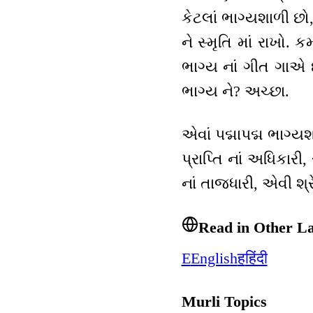
કેટલાં ભાગ્યશાળી છો
ને સ્મૃતિ માં રાખો
ભાગ્ય નાં ગીત ગાએ છે
ભાગ્ય ને? અચ્છા.
એવાં પદ્માપદ્મ ભાગ્ય
પ્રાપ્તિ નાં અધિકાર
નાં તાજધારી, એવી શ્ર
Read in Other L
E
English
ह
हिंदी
Murli Topics