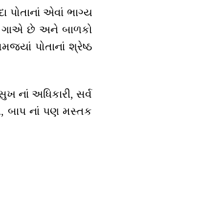
ા પોતાનાં એવાં ભાગ્ય
ીત ગાએ છે અને બાળકો
જ્યાં પોતાનાં શ્રેષ્ઠ
સુખ નાં અધિકારી, સર્વ
રી, બાપ નાં પણ મસ્તક
.