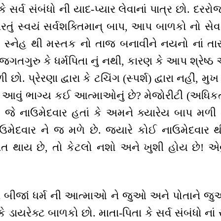
 સર્વ સંબંધો ની યાદ-પ્યાર લેવાનાં પાત્ર છો. દરરોજ
રતું સ્વયં સર્વશક્તિમાન્ બાપ, આપ બાળકો નો સે
 સ્નેહ થી મસ્તક નો તાજ બનાવીને નયનો નાં તા
જગતગુરુ કે ધર્મપિતા નું નથી, કારણ કે આપ શ્રેષ
 છો. પ્રેરણા દ્વારા કે ટચિંગ (સ્પર્શ) દ્વારા નહીં, મ
છો. આવું ભાગ્ય કઈ આત્માઓનું છે? મેજોરીટી (અધિ
 જે નાઉમેદવાર હતાં કે અમને ક્યારેય બાપ મળી શક
ઉમેદવાર ને જ મળે છે. જ્યારે કોઈ નાઉમેદવાર થ
થાય છે, તો કેટલો નશો અને ખુશી હોય છે! એવું
ર બીજાં ધર્મ ની આત્માઓ ને જુઓ અને પોતાને જ
ે ડાયરેક્ટ બાળકો છો. માતા-પિતા કે સર્વ સંબંધો ન