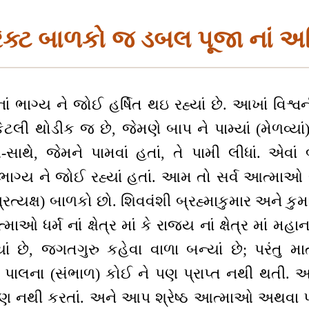
રેક્ટ બાળકો જ ડબલ પૂજા નાં અધ
ં ભાગ્ય ને જોઈ હર્ષિત થઇ રહ્યાં છે. આખાં વિશ્વ
ી થોડીક જ છે, જેમણે બાપ ને પામ્યાં (મેળવ્યાં)
-સાથે, જેમને પામવાં હતાં, તે પામી લીધાં. એવાં 
ાગ્ય ને જોઈ રહ્યાં હતાં. આમ તો સર્વ આત્માઓ
રત્યક્ષ) બાળકો છો. શિવવંશી બ્રહ્માકુમાર અને કુ
 ધર્મ નાં ક્ષેત્ર માં કે રાજ્ય નાં ક્ષેત્ર માં મહા
ાં છે, જગતગુરુ કહેવા વાળા બન્યાં છે; પરંતુ મા
ાલના (સંભાળ) કોઈ ને પણ પ્રાપ્ત નથી થતી. અ
ણ નથી કરતાં. અને આપ શ્રેષ્ઠ આત્માઓ અથવા પ