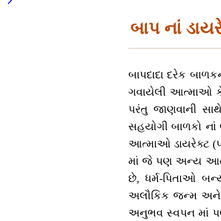
બાપ નાં ડાય
બાપદાદા દરેક બાળકના
ગવાયેલી આત્માઓ કેટલ
પરંતુ જાણવાની સાથે
સહયોગી બાળકો નાં ભ
આત્માઓ ડાયરેક્ટ (પ્
માં જે પણ અન્ય આત્માઓ
છે, ધર્મ-પિતાઓ બન્ય
અલૌકિક જન્મ અને પ
અનુભવ સ્વપન માં પ