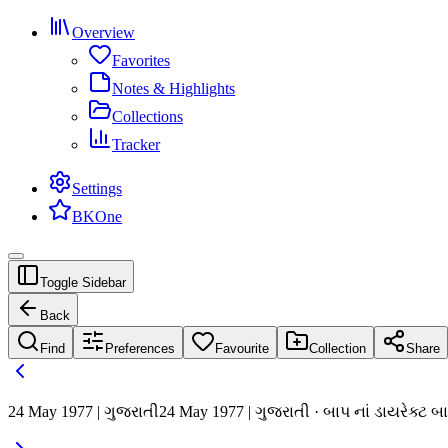
Overview
Favorites
Notes & Highlights
Collections
Tracker
Settings
BKOne
Toggle Sidebar
Back
Find
Preferences
Favourite
Collection
Share
24 May 1977 | ગુજરાતી
24 May 1977 | ગુજરાતી · બાપ નાં ડાયરેક્ટ 