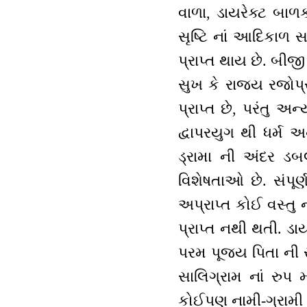
વાળા, ડાયરેક્ટ બાળ
સૃષ્ટિ નાં આદિકાળ સ
પ્રાપ્ત થાય છે. બીજ
સુખ કે રાજ્ય રજોપ્
પ્રાપ્ત છે, પરંતુ અ
દ્વાપરયુગ થી ધર્મ
ડ્રામા ની અંદર ડબ
વિશેષતાઓ છે. સંપૂર્
અપ્રાપ્ત કોઈ વસ્તુ 
પ્રાપ્ત નથી થતી. ડા
પરમ પૂજ્ય પિતા ની
સાલિગ્રામ નાં રુપ મા
કોઈપણ નામી-ગ્રામી 