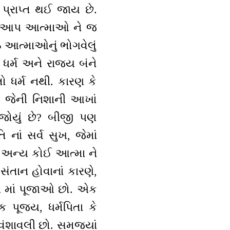
 પ્રાપ્ત થઈ જાય છે.
ાપ્તિ આપ આત્માઓ ને જ
ઠ આત્માઓનું ભોગવેલું
ધર્મ અને રાજ્ય બંને
તો ધર્મ નથી. કારણ કે
. જેની નિશાની આખાં
 જોયું છે? બીજી પણ
 નાં સર્વ સુખ, જેમાં
તિ અન્ય કોઈ આત્મા ને
સંતાન હોવાનાં કારણે,
પ માં પૂજાઓ છો. એક
વક પૂજ્ય, ધર્મપિતા કે
વંશાવલી છો. સમજ્યાં