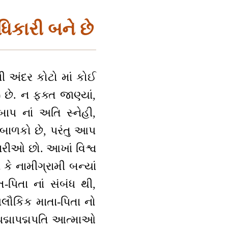
િકારી બને છે
ની અંદર કોટો માં કોઈ
 છે. ન ફક્ત જાણ્યાં,
બાપ નાં અતિ સ્નેહી,
 બાળકો છે, પરંતુ આપ
મારીઓ છો. આખાં વિશ્વ
ન કે નામીગ્રામી બન્યાં
ત-પિતા નાં સંબંધ થી,
લૌકિક માતા-પિતા નો
દ્માપદ્મપતિ આત્માઓ