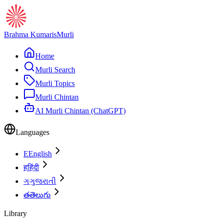
Brahma Kumaris
Murli
Home
Murli Search
Murli Topics
Murli Chintan
AI Murli Chintan (ChatGPT)
Languages
E
English
ह
हिंदी
ગ
ગુજરાતી
త
తెలుగు
Library