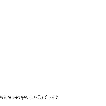
બાળકો જ ડબલ પૂજા નાં અધિકારી બને છે