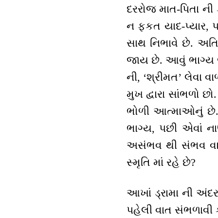
દરરોજ માત-પિતા ની કે
ન ફકત યાદ-પ્યાર, પ
સાથ નિભાવે છે. અતિ
જાય છે. આવું ભાગ્ય 
ની, ‘શ્રીમત’ લેવા વાળી
મુખ દ્વારા સાંભળો 
ભોળી આત્માઓનું છે.
ભાગ્ય, પછી એવાં ના
અસંભવ થી સંભવ વાત 
સ્મૃતિ માં રહે છે?
આખાં ડ્રામા ની અંદ
પહેલી વાત સંભળાવી ક