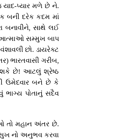
 યાદ-પ્યાર મળે છે ને.
વક બની દરેક કદમ માં
રા બનાવીને, સાથે લઈ
્ઠ આત્માઓ સમ્મુખ બાપ
ુખ વંશાવલી છો. ડાયરેક્ટ
કતર) ભારતવાસી ગરીબ,
ે છે! આટલું શ્રેષ્ઠ
ી ઉમેદવાર બને છે કે
 ભાગ્ય પોતાનું સદૈવ
ુઓ તો મહાન અંતર છે.
ાં સુખ નો અનુભવ કરવા