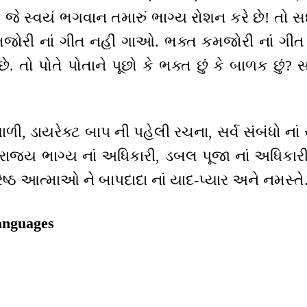
, જે સ્વયં ભગવાન તમારું ભાગ્ય રોશન કરે છે! તો સદ
. કમજોરી નાં ગીત નહીં ગાઓ. ભક્ત કમજોરી નાં ગ
. તો પોતે પોતાને પૂછો કે ભક્ત છું કે બાળક છું? સમ
શાળી, ડાયરેક્ટ બાપ ની પહેલી રચના, સર્વ સંબંધો નાં 
ી, રાજ્ય ભાગ્ય નાં અધિકારી, ડબલ પૂજા નાં અધિકા
ેષ્ઠ આત્માઓ ને બાપદાદા નાં યાદ-પ્યાર અને નમસ્તે
anguages