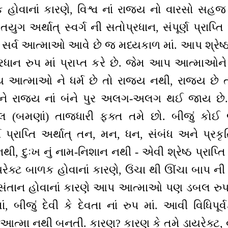
ક હોવાનાં કારણે, વિશ્વ નાં રાજ્ય નો વારસો સહજ
તયુગ અર્થાત્ સ્વર્ગ ની સતોપ્રધાન, સંપૂર્ણ પ્ર
ી સર્વ આત્માઓ આવે છે જ મધ્યકાળ માં. આપ શ્રેષ્
રધાન રુપ માં પ્રાપ્ત કરે છે. જેમ આપ આત્માઓને 
ન્ય આત્માઓ ને ધર્મ છે તો રાજ્ય નથી, રાજ્ય છે 
 અને રાજ્ય નાં બંને પુર અલગ-અલગ થઈ જાય છે
લ (બમણાં) તાજધારી ફક્ત તમે છો. બીજું કોઈ
ણ પ્રાપ્તિ અર્થાત્ તન, મન, ધન, સંબંધ અને પ્રકૃતિ
નથી, દુઃખ નું નામ-નિશાન નથી - એવી શ્રેષ્ઠ પ્રાપ્
યરેક્ટ બાળક હોવાનાં કારણે, ઉંચા થી ઊંચા બાપ ની 
 સંતાન હોવાનાં કારણે આપ આત્માઓ પણ ડબલ રુ
ં, બીજું દેવી કે દેવતા નાં રુપ માં. આવી વિધિપૂર્
આત્મા નથી બનતી. કારણ? કારણ કે તમે ડાયરેક્ટ, 