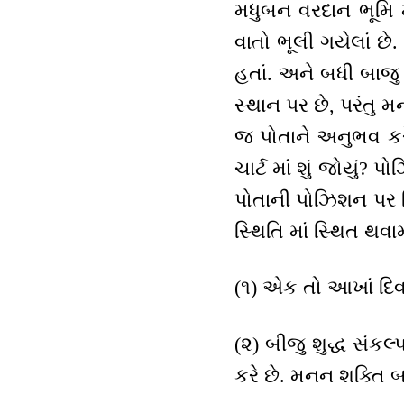
મધુબન વરદાન ભૂમિ 
વાતો ભૂલી ગયેલાં છે.
હતાં. અને બધી બાજુ 
સ્થાન પર છે, પરંતુ
જ પોતાને અનુભવ કરે 
ચાર્ટ માં શું જોયું
પોતાની પોઝિશન પર 
સ્થિતિ માં સ્થિત થવા
(૧) એક તો આખાં દિવસ
(૨) બીજુ શુદ્ધ સંકલ
કરે છે. મનન શક્તિ 