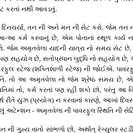
સેટ કરતાં નથી આવડતું.
િનચર્યા, તન ની અને મન ની સેટ કરો. જેમ તન ન
-આ કર્મ કરવાનું છે, એમ પોતાનાં સ્થૂળ કાર્ય 
રો. જેમ અમૃતવેલા યાદની યાત્રા નો સમય સેટ છ
 પણ સહયોગ છે, સતોપ્રધાન બુદ્ધિ નો સહયોગ છે,
રફુલ સ્ટેજ (શક્તિશાળી સ્ટેજ) ની જોઈએ. પાવરફુ
. તો આ અમૃતવેલા નો જેમ શ્રેષ્ઠ સમય છે, એમ 
િમાં તો, કર્મ કરતાં પણ રહી શકો છો, પરંતુ આ
થ રીતે યુઝ (પ્રયોગ) ન કરવાનાં કારણે, આખાં દિવસ
ેલું અટેન્શન - અમૃતવેલા ની પાવરફુલ સ્થિતિ ની સેટ
ઞાન ની ગુહ્ય વાતો સાંભળો છો, અર્થાત્ રેગ્યુલર સ