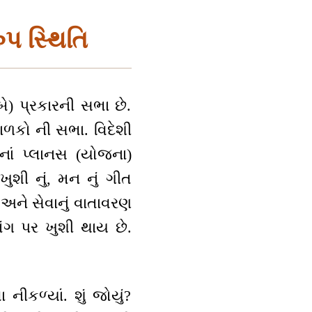
પ સ્થિતિ
) પ્રકારની સભા છે.
ાળકો ની સભા. વિદેશી
ાં પ્લાનસ (યોજના)
ખુશી નું, મન નું ગીત
હ અને સેવાનું વાતાવરણ
ંગ પર ખુશી થાય છે.
ીકળ્યાં. શું જોયું?