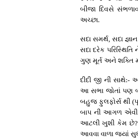
બીજા દિવસે સંભળાવ
અચ્છા.
સદા સમર્થ, સદા જ્ઞાન
સદા દરેક પરિસ્થિતિ 
ગુણ મૂર્ત અને શક્તિ મ
દીદી જી ની સાથે:- આ
આ સભા જોતાં પણ બાપ
બહુજ ફુલફોર્સ થી (પૂ
બાપ ની આગળ એવી રીતે
આટલી ખુશી કેમ છે? 
આવવા વાળા જ્યાં સુ