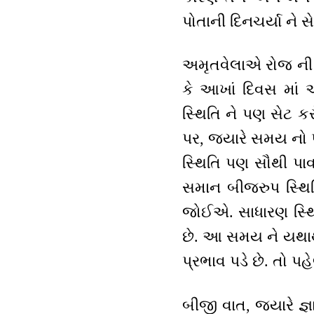
પોતાની દિનચર્યા ને 
અમૃતવેલાએ રોજ ની દ
કે આખાં દિવસ માં આ
સ્થિતિ ને પણ સેટ ક
પર, જ્યારે સમય નો
સ્થિતિ પણ સૌથી પાવ
સમાન બીજરુપ સ્થિતિ
જોઈએ. સાધારણ સ્થિત
છે. આ સમય ને યથાર્
પ્રભાવ પડે છે. તો પહ
બીજી વાત, જ્યારે જ્