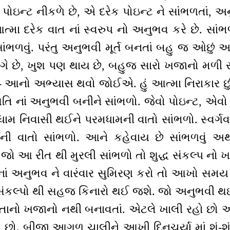
પોઇન્ટ નીકળે છે, એ દરેક પોઇન્ટ ને સાંભળતાં, અન
 આત્મા દરેક વાત નાં સ્વરુપ નો અનુભવ કરે છે. સાંભ
ંભળવું. પરંતુ અનુભવી મૂર્ત બનતાં બહુ જ ઓછું આવડ
ાગે છે, ખુશ પણ થાય છે, બહુજ સારો ખજાનો મળી રહ્
ં - આનો અભ્યાસ થવો જોઈએ. હું આત્મા નિરાકાર છુ
સ્થિતિ નાં અનુભવી બનીને સાંભળો. જેવો પોઇન્ટ, એ
ામ નિવાસી થઈને પરમધામની વાતો સાંભળો. સ્વર્ગવા
ની વાતો સાંભળો. આને કહેવાય છે સાંભળવું અર્થા
ું. જો આ રીત થી મુરલી સાંભળો તો શુદ્ધ સંકલ્પ ન
 અનુભવ ને વારંવાર સુમિરણ કરો તો આખો સમય 
ર્થ સંકલ્પો થી સહજ કિનારો થઈ જશે. જો અનુભવી થ
તાનો ખજાનો નથી બનાવતાં. એટલે ખાલી રહો છો અર્થા
છો. બીજી આગળ ચાલીને આખી દિનચર્યા માં શું-શું