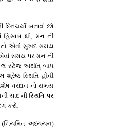
ી દિનચર્યા બનાવો છો
નાં હિસાબ થી, મન ની
ે, તો એવાં સુખદ સમય
 એવાં સમય પર મન ની
લ સ્ટેજ અર્થાત્ બાપ
શ્રેષ્ઠ સ્થિતિ હોવી
 વિશેષ વરદાન નો સમય
ની યાદ ની સ્થિતિ પર
િંગ કરો.
્ટડી (નિયમિત અધ્યયન)