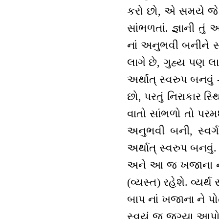
કરો છો, એ સમયે જે 
સાંભળતાં. જ્ઞાની તું
નાં અનુભવી બનીને સા
લાગે છે, ગુહ્ય પણ લ
અર્થાત્ સ્વરુપ બનવુ
છો, પરતું નિરાકાર 
વાતો સાંભળો તો પરમધ
અનુભવી બની, સ્વર્ગ
અર્થાત્ સ્વરુપ બનવ
અને આ જ ખજાના નાં
(વ્યસ્ત) રહેશે. વ્ય
બાપ નાં ખજાના ને પો
સ્વયં જ જગ્યા આપો 