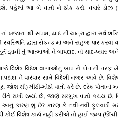
શે. પહેલાં આ બે વાતો ને ઠીક કરો. વધારે ડોઝ 
 નાં ખજાના થી સંપન્ન, યાદ ની યાત્રા દ્વારા સર્વ શક
ને સ્વસ્થિતિ દ્વારા સેકન્ડ માં અને સહજ પાર કરવા
ૂર્ત જ્ઞાની તું આત્માઓ ને બાપદાદા નાં યાદ-પ્યાર અન
જે વિશેષ વિદેશ વાળાઓનું બાપ ને પોતાની તરફ ખેંચવ
દાદા ને વારંવાર સામે વિદેશી નજર આવે છે. વિશે
રા જોશ થી) મીઠી-મીઠી વાતો કરે છે. દરેક પોતાનાં મ
 રાખી રહ્યાં છે, જાણે સમ્મુખ વાતો કરાય છે, વિ
આનું કારણ શું છે? કારણ કે નવી-નવી ફૂલવાડી 
ધી કોઈ વિશેષ કાર્ય નહીં કરીએ તો હાઈ જમ્પ (ઊ