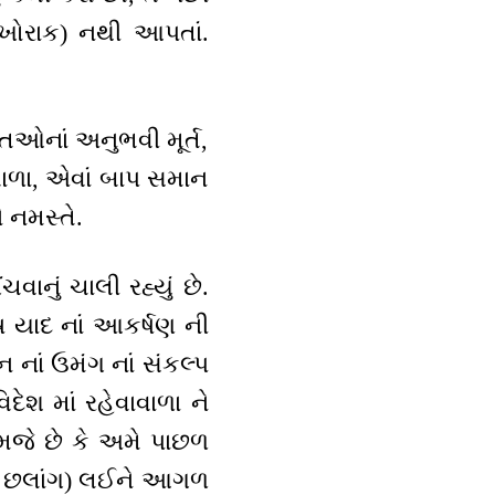
(ખોરાક) નથી આપતાં.
્તિઓનાં અનુભવી મૂર્ત,
 વાળા, એવાં બાપ સમાન
ે નમસ્તે.
ાનું ચાલી રહ્યું છે.
ષ યાદ નાં આકર્ષણ ની
ન નાં ઉમંગ નાં સંકલ્પ
દેશ માં રહેવાવાળા ને
સમજે છે કે અમે પાછળ
ંચી છલાંગ) લઈને આગળ