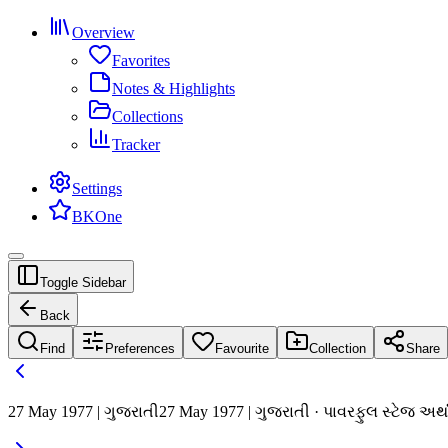
Overview
Favorites
Notes & Highlights
Collections
Tracker
Settings
BKOne
Toggle Sidebar
Back
Find
Preferences
Favourite
Collection
Share
27 May 1977 | ગુજરાતી
27 May 1977 | ગુજરાતી · પાવરફુલ સ્ટેજ અર