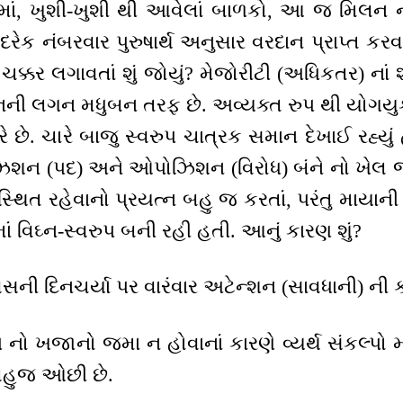
માં, ખુશી-ખુશી થી આવેલાં બાળકો, આ જ મિલન ન
 દરેક નંબરવાર પુરુષાર્થ અનુસાર વરદાન પ્રાપ્ત કરવ
ચક્કર લગાવતાં શું જોયું? મેજોરીટી (અધિકતર) નાં 
 મનની લગન મધુબન તરફ છે. અવ્યક્ત રુપ થી યોગયુ
છે. ચારે બાજુ સ્વરુપ ચાત્રક સમાન દેખાઈ રહ્યું હત
? પોઝિશન (પદ) અને ઓપોઝિશન (વિરોધ) બંને નો ખેલ
સ્થિત રહેવાનો પ્રયત્ન બહુ જ કરતાં, પરંતુ મા
માં વિઘ્ન-સ્વરુપ બની રહી હતી. આનું કારણ શું?
ની દિનચર્યા પર વારંવાર અટેન્શન (સાવધાની) ની ક
્પ નો ખજાનો જમા ન હોવાનાં કારણે વ્યર્થ સંકલ્પો 
બહુજ ઓછી છે.