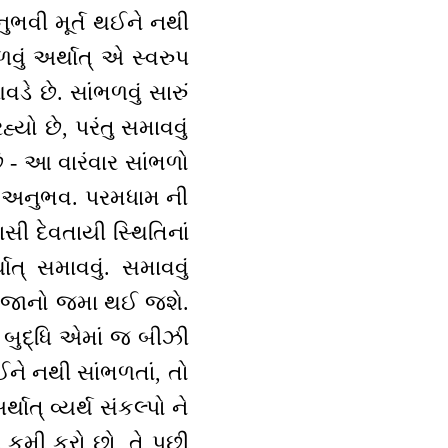
ુભવી મૂર્ત થઈને નથી
ળવું અર્થાત્ એ સ્વરુપ
ે છે. સાંભળવું સારું
યો છે, પરંતુ સમાવવું
ં - આ વારંવાર સાંભળો
વો અનુભવ. પરમધામ ની
સી દેવતાયી સ્થિતિનાં
ત્ સમાવવું. સમાવવું
ો ખજાનો જમા થઈ જશે.
બુદ્ધિ એમાં જ બીઝી
ઈને નથી સાંભળતાં, તો
ત્ વ્યર્થ સંકલ્પો ને
 કમી કરો છો, તે પછી