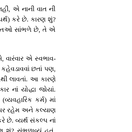
નહીં, એ નાની વાત ની
થ) કરે છે. કારણ શું?
તિઓ સાંભળે છે, તે એ
એ, વારંવાર એ સ્વભાવ-
 કહેવડાવવાં છતાં પણ,
નથી લાવતાં. આ કારણે
ર નાં યોદ્ધા જોયાં.
વ્યવહારિક કર્મ) માં
 પર રહેમ અને કલ્યાણ
 છે. વ્યર્થ સંકલ્પ નાં
ં? સંભળાવ્યું હતું,