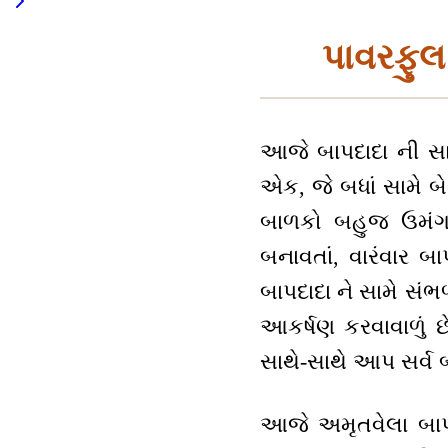
પાવરફુલ
આજે બાપદાદા ની સા
એક, જે બધાં સામે બ
બાળકો બહુજ ઉમંગ,
બનાવતાં, વારંવાર બા
બાપદાદા ને સામે સંભળ
આકર્ષણ કરવાવાળું 
સાથે-સાથે આપ સર્વ 
આજે અમૃતવેલા બાપદા