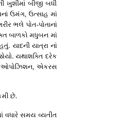
ી ખુશીમાં બીજી બધી
ાનાં ઉમંગ, ઉત્સાહ માં
શરીર ભલે પોત-પોતાનાં
ક્ત બાળકો મધુબન માં
ું. યાદની યાત્રા નાં
 જોયો. યથાશક્તિ દરેક
યાની ઓપોઝિશન, એકરસ
મી છે.
માં વધારે સમય વ્યતીત