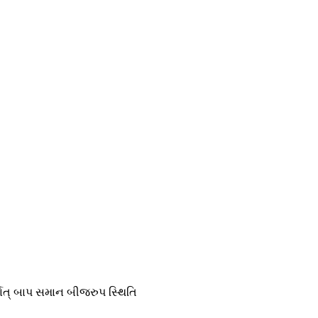
્થાત્ બાપ સમાન બીજરુપ સ્થિતિ