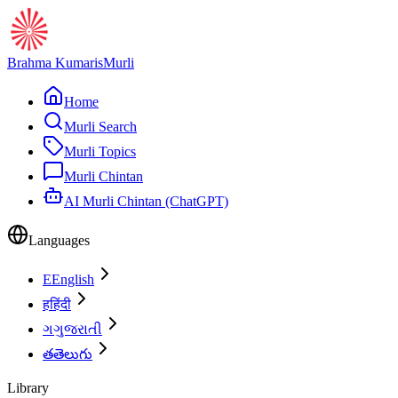
Brahma Kumaris
Murli
Home
Murli Search
Murli Topics
Murli Chintan
AI Murli Chintan (ChatGPT)
Languages
E
English
ह
हिंदी
ગ
ગુજરાતી
త
తెలుగు
Library