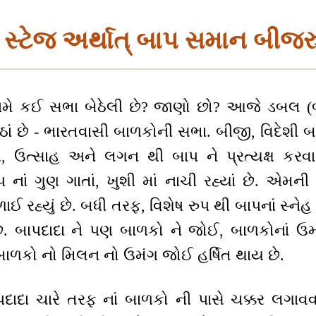
 સ્ટેજ અર્થાત્ બાપ સમાન બીજરુ
મે કઈ સભા બેઠેલી છે? જાણો છો? આજે ડબલ (બે
ેઠાં છે - ભારતવાસી બાળકોની સભા. બીજી, વિદેશી બ
 ઉત્સાહ અને લગન થી બાપ ને પ્રત્યક્ષ કરવાન
પ નાં ગુણ ગાતાં, ખુશી માં નાચી રહ્યાં છે. એમની 
ાઈ રહ્યું છે. બધી તરફ, વિશેષ રુપ થી બાપનાં સ્ને
છે. બાપદાદા ને પણ બાળકો ને જોઈ, બાળકોનાં ઉમ
બાળકો નો મિલન નો ઉમંગ જોઈ હર્ષિત થાય છે.
દા ચારે તરફ નાં બાળકો ની પાસે ચક્કર લગાવવા ન