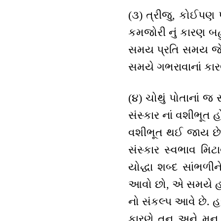
(૩) ત્રીજુ, કોઈપણ 
કમજોરી નું કારણ બહુ
સમય પ્રતિ સમય જે અ
સમયે ગભરાવાનાં કાર
(૪) ચોથું પોતાનાં જ
સંસ્કાર નાં વશીભૂત 
વશીભૂત થઈ જાય છે. 
સંસ્કાર સ્વભાવ મિટ
યોદ્ધા શબ્દ સાંભળી
આવો છો, એ સમયે હસવ
નો સંકલ્પ આવે છે. હજુ
કારણે તન અને મન બં