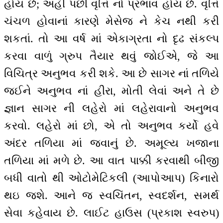
હોય છે; અહીં પછી વૃત્તિ નો પ્રભાવ હોય છે. વૃત્તિ
ચંચળ હોવાનાં કારણે મેસેજ ને કેચ નથી કરી
શકતાં. તો આ વર્ષ માં એકાગ્રતા નો દૃઢ સંકલ્પ
કરવા વાળું ગ્રુપ તૈયાર થવું જોઈએ, જે આ
વિચિત્ર અનુભવ કરી શકે. આ છે સાગર નાં તળિયે
જઈને અનુભવ નાં હીરા, મોતી લેવાં અને તે છે
જ્ઞાન સાગર ની લહેરો માં લહેરાવાનો અનુભવ
કરવો. લહેરો માં છો, એ તો અનુભવ કર્યો હવે
અંદર તળિયા માં જવાનું છે. અમૂલ્ય ખજાના
તળિયા માં મળે છે. આ વાત પાક્કી કરવાથી બીજી
બધી વાતો થી ઓટોમેટિકલી (આપોઆપ) કિનારો
થઇ જશે. આને જ સ્વચિંતન, સ્વદર્શન, સમર્થ
સેવા કહેવાય છે. લાઈટ હાઉસ (પ્રકાશ સ્વરુપ)