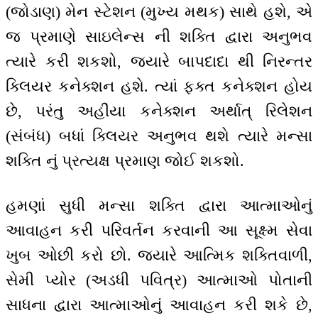
(જોડાણ) મેન સ્ટેશન (મુખ્ય મથક) સાથે હશે, એ
જ પ્રમાણે સાઇલેન્સ ની શક્તિ દ્વારા અનુભવ
ત્યારે કરી શકશો, જ્યારે બાપદાદા થી નિરન્તર
ક્લિયર કનેક્શન હશે. ત્યાં ફક્ત કનેક્શન હોય
છે, પરંતુ અહીંયા કનેક્શન અર્થાત્ રિલેશન
(સંબંધ) બધાં ક્લિયર અનુભવ થશે ત્યારે મન્સા
શક્તિ નું પ્રત્યક્ષ પ્રમાણ જોઈ શકશો.
હમણાં સુધી મન્સા શક્તિ દ્વારા આત્માઓનું
આવાહન કરી પરિવર્તન કરવાની આ સૂક્ષ્મ સેવા
ખુબ ઓછી કરો છો. જ્યારે આત્મિક શક્તિવાળી,
સેમી પ્યોર (અડધી પવિત્ર) આત્માઓ પોતાની
સાધના દ્વારા આત્માઓનું આવાહન કરી શકે છે,