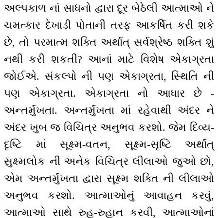
અલ્પકાળ નાં સાધનો દ્વારા દૂર બેઠેલી આત્માઓ ને
ચમત્કાર દેખાડી પોતાની તરફ આકર્ષિત કરી શકે
છે, તો પરમાત્મ શક્તિ અર્થાત્ સર્વશ્રેષ્ઠ શક્તિ શું
નથી કરી શકતી? આનાં માટે વિશેષ એકાગ્રતા
જોઈએ. સંકલ્પો ની પણ એકાગ્રતા, સ્થિતિ ની
પણ એકાગ્રતા. એકાગ્રતા નો આધાર છે -
અન્તર્મુખતા. અન્તર્મુખતા માં રહેવાથી અંદર ને
અંદર ખુબ જ વિચિત્ર અનુભવ કરશો. જેમ દિવ્ય-
દૃષ્ટિ માં સૂક્ષ્મ-વતન, સૂક્ષ્મ-સૃષ્ટિ અર્થાત્
સુક્ષ્મલોક ની અનેક વિચિત્ર લીલાઓ જુઓ છો,
એમ અન્તર્મુખતા દ્વારા સૂક્ષ્મ શક્તિ ની લીલાઓ
અનુભવ કરશો. આત્માઓનું આવાહન કરવું,
આત્માઓ સાથે રુહ-રુહાન કરવી, આત્માઓનાં