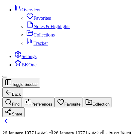
Overview
Favorites
Notes & Highlights
Collections
Tracker
Settings
BKOne
Toggle Sidebar
Back
Find
Preferences
Favourite
Collection
Share
26 January 1977 | ગુજરાતી
26 January 1977 | ગુજરાતી · અન્તર્મુખતા