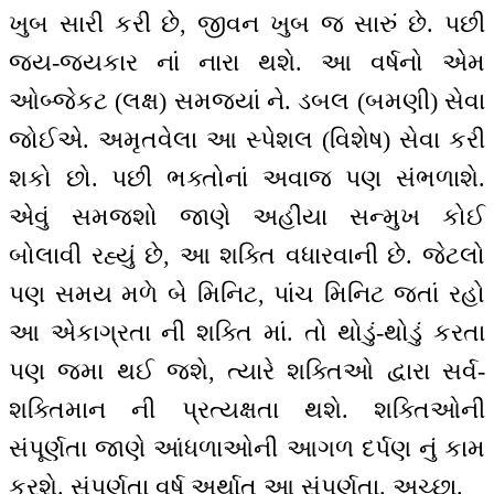
ખુબ સારી કરી છે, જીવન ખુબ જ સારું છે. પછી
જય-જયકાર નાં નારા થશે. આ વર્ષનો એમ
ઓબ્જેકટ (લક્ષ) સમજ્યાં ને. ડબલ (બમણી) સેવા
જોઈએ. અમૃતવેલા આ સ્પેશલ (વિશેષ) સેવા કરી
શકો છો. પછી ભક્તોનાં અવાજ પણ સંભળાશે.
એવું સમજશો જાણે અહીંયા સન્મુખ કોઈ
બોલાવી રહ્યું છે, આ શક્તિ વધારવાની છે. જેટલો
પણ સમય મળે બે મિનિટ, પાંચ મિનિટ જતાં રહો
આ એકાગ્રતા ની શક્તિ માં. તો થોડું-થોડું કરતા
પણ જમા થઈ જશે, ત્યારે શક્તિઓ દ્વારા સર્વ-
શક્તિમાન ની પ્રત્યક્ષતા થશે. શક્તિઓની
સંપૂર્ણતા જાણે આંધળાઓની આગળ દર્પણ નું કામ
કરશે. સંપૂર્ણતા વર્ષ અર્થાત્ આ સંપૂર્ણતા. અચ્છા.