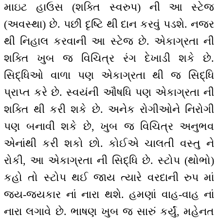
માઇટ હાઉસ (શક્તિ સ્વરુપ) ની આ સ્ટેજ
(અવસ્થા) છે. પછી દૃષ્ટિ થી દાન કરવું પડશે. નજર
થી નિહાલ કરવાની આ સ્ટેજ છે. એકાગ્રતા ની
શક્તિ ખુબ જ વિચિત્ર રંગ દેખાડી શકે છે.
સિદ્ધિઓ વાળા પણ એકાગ્રતા થી જ સિદ્ધિ
પ્રાપ્ત કરે છે. સ્વયંની ઔષધિ પણ એકાગ્રતા ની
શક્તિ થી કરી શકે છે. અનેક રોગીઓને નિરોગી
પણ બનાવી શકે છે, ખુબ જ વિચિત્ર અનુભવ
એનાંથી કરી શકો છો. કોઈએ ચાલતી વસ્તુ ને
રોકી, આ એકાગ્રતા ની સિદ્ધિ છે. સ્ટોપ (થોભો)
કહો તો સ્ટોપ થઈ જાય ત્યારે વરદાની રુપ માં
જય-જયકાર નાં નારા થશે. હમણાં વાહ-વાહ નાં
નારા લગાવે છે. ભાષણ ખુબ જ સારું કર્યું, મહેનત