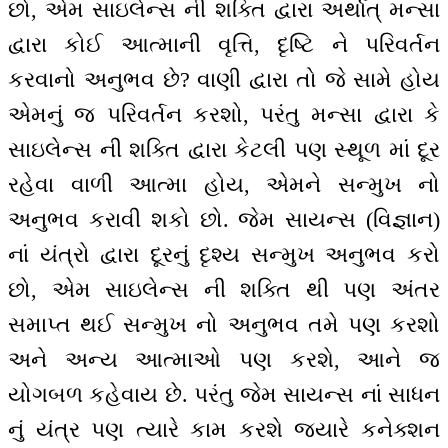
છો, એમ સાઇલેન્સ ની શક્તિ દ્વારા અર્થાત્ મન્સા
દ્વારા કોઈ આત્માની વૃત્તિ, દૃષ્ટિ ને પરિવર્તન
કરવાનો અનુભવ છે? વાણી દ્વારા તો જે સામે હોય
એમનું જ પરિવર્તન કરશો, પરંતુ મન્સા દ્વારા કે
સાઇલેન્સ ની શક્તિ દ્વારા કેટલી પણ સ્થૂળ માં દૂર
રહેવા વાળી આત્મા હોય, એમને સન્મુખ નો
અનુભવ કરાવી શકો છો. જેમ સાયન્સ (વિજ્ઞાન)
નાં યંત્રો દ્વારા દૂરનું દૃશ્ય સન્મુખ અનુભવ કરો
છો, એમ સાઇલેન્સ ની શક્તિ થી પણ અંતર
સમાપ્ત થઈ સન્મુખ નો અનુભવ તમે પણ કરશો
અને અન્ય આત્માઓ પણ કરશે, આને જ
યોગબળ કહેવાય છે. પરંતુ જેમ સાયન્સ નાં સાધન
નું યંત્ર પણ ત્યારે કામ કરશે જયારે કનેક્શન