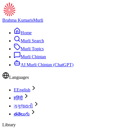
Brahma Kumaris
Murli
Home
Murli Search
Murli Topics
Murli Chintan
AI Murli Chintan (ChatGPT)
Languages
E
English
ह
हिंदी
ગ
ગુજરાતી
త
తెలుగు
Library