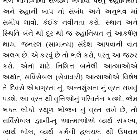
ભલે નાનાં-નાનાં સંગઠન બનાવો પરંતુ રુહાનિયત
અને રુહાની બાપ નાં સંબંધ અને અનુભવ માં
સમીપ લાવો. કંઈક નવીનતા કરો. સ્થાન અને
સ્થિતિ બંને થી દૂર થી જ રુહાનિયત નું આકર્ષણ
થાય. જનરલ (સામાન્ય) સંદેશ આપવાની વાત
અલગ છે. એ કરવું છે તો ભલે કરો, પરંતુ આ જરુર
કરો. એનાં માટે નિમિત્ત બનેલી આત્માઓએ
અર્થાત્ સર્વિસેબલ (સેવાધારી) આત્માઓએ વિશેષ
તે દિવસે એકાગ્રતા નું, અન્તર્મુખતા નું વ્રત રાખવું
પડશે. આ વ્રત થી વૃત્તિઓનું પરિવર્તન કરશો. જેમ
ભક્ત લોકો સ્થૂળ ભોજન નું વ્રત રાખે છે, તો
સર્વિસેબલ જ્ઞાની-તૂ આત્માઓએ વ્યર્થ સંકલ્પ,
વ્યર્થ બોલ, વ્યર્થ કર્મની હલચલ થી ઉપરામ