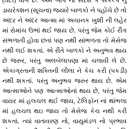
(ઘંટી) વાગે છે. એમ બાપ નો સંદેશ કે સંકલ્પ નું
ડાયરેક્શન (સૂચના) જ્યારે બાળકો ને પહોંચે છે તો
અંદર ને અંદર આત્મા માં અચાનક ખુશી ની લહેર
માં રોમાંચ ઉભાં થઈ જાય છે. પરંતુ જેમ કોઈ રીંગ
સંભળાતી હોવા છતાં પણ નથી સાંભળતા તો મેસેજ
નથી લઈ શકતાં. એ રીતે બાળકો ને અનુભવ થાય
છે જરુર, પરંતુ અલબેલાપણા માં ચલાવી લે છે.
એકાગ્રતાની શક્તિની લીલા ને કેચ કરી (પકડી)
નથી શકતાં. પરંતુ અનુભવ જરુર થાય છે. એમ
આત્માઓને પણ આત્માઓનાં થાય છે, પરંતુ જેમ
વાયર માં હલચલ થઈ જાય, ટેલિફોન નાં થાંભલા
માં હલચલ થઇ જાય તો મેસેજ કેચ નથી કરી
શકતાં. ત્યાં વાતાવરણ નો, વાયુમંડળ નો પ્રભાવ