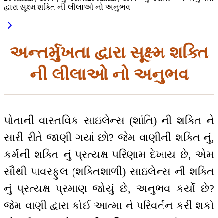
દ્વારા સૂક્ષ્મ શક્તિ ની લીલાઓ નો અનુભવ
અન્તર્મુખતા દ્વારા સૂક્ષ્મ શક્તિ
ની લીલાઓ નો અનુભવ
પોતાની વાસ્તવિક સાઇલેન્સ (શાંતિ) ની શક્તિ ને
સારી રીતે જાણી ગયાં છો? જેમ વાણીની શક્તિ નું,
કર્મની શક્તિ નું પ્રત્યક્ષ પરિણામ દેખાય છે, એમ
સૌથી પાવરફુલ (શક્તિશાળી) સાઇલેન્સ ની શક્તિ
નું પ્રત્યક્ષ પ્રમાણ જોયું છે, અનુભવ કર્યો છે?
જેમ વાણી દ્વારા કોઈ આત્મા ને પરિવર્તન કરી શકો