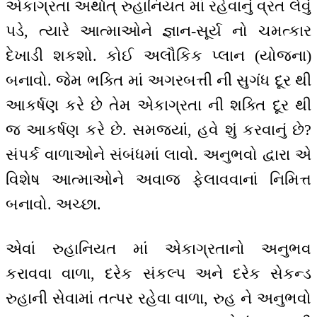
એકાગ્રતા અર્થાત્ રુહાનિયત માં રહેવાનું વ્રત લેવું
પડે, ત્યારે આત્માઓને જ્ઞાન-સૂર્ય નો ચમત્કાર
દેખાડી શકશો. કોઈ અલૌકિક પ્લાન (યોજના)
બનાવો. જેમ ભક્તિ માં અગરબત્તી ની સુગંધ દૂર થી
આકર્ષણ કરે છે તેમ એકાગ્રતા ની શક્તિ દૂર થી
જ આકર્ષણ કરે છે. સમજ્યાં, હવે શું કરવાનું છે?
સંપર્ક વાળાઓને સંબંધમાં લાવો. અનુભવો દ્વારા એ
વિશેષ આત્માઓને અવાજ ફેલાવવાનાં નિમિત્ત
બનાવો. અચ્છા.
એવાં રુહાનિયત માં એકાગ્રતાનો અનુભવ
કરાવવા વાળા, દરેક સંકલ્પ અને દરેક સેકન્ડ
રુહાની સેવામાં તત્પર રહેવા વાળા, રુહ ને અનુભવો