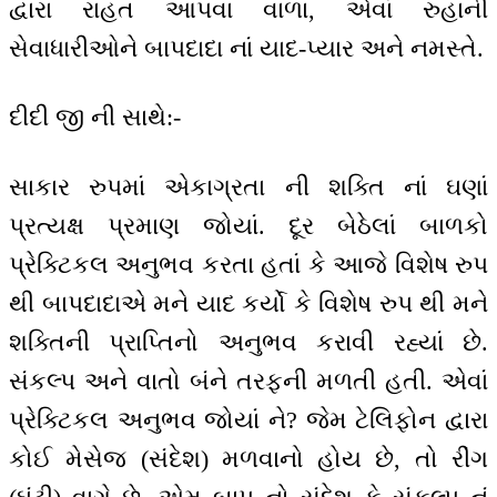
દ્વારા રાહત આપવા વાળા, એવાં રુહાની
સેવાધારીઓને બાપદાદા નાં યાદ-પ્યાર અને નમસ્તે.
દીદી જી ની સાથે:-
સાકાર રુપમાં એકાગ્રતા ની શક્તિ નાં ઘણાં
પ્રત્યક્ષ પ્રમાણ જોયાં. દૂર બેઠેલાં બાળકો
પ્રેક્ટિકલ અનુભવ કરતા હતાં કે આજે વિશેષ રુપ
થી બાપદાદાએ મને યાદ કર્યો કે વિશેષ રુપ થી મને
શક્તિની પ્રાપ્તિનો અનુભવ કરાવી રહ્યાં છે.
સંકલ્પ અને વાતો બંને તરફની મળતી હતી. એવાં
પ્રેક્ટિકલ અનુભવ જોયાં ને? જેમ ટેલિફોન દ્વારા
કોઈ મેસેજ (સંદેશ) મળવાનો હોય છે, તો રીંગ