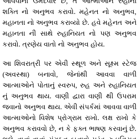
આવવાની ઉમેદવાર છે, તે આત્માઓને રુહાની
શક્તિ નો અનુભવ કરાવો. મહેનત નો અનુભવ,
મહાનતા નો અનુભવ કરાવ્યો છે. હવે મહેનત અને
મહાનતા ની સાથે રુહાનિયત નો પણ અનુભવ
કરાવો. ત્રણેય વાતો નો અનુભવ હોય.
આ શિવરાત્રી પર એવી સ્થૂળ અને સૂક્ષ્મ સ્ટેજ
(અવસ્થા) બનાવો, જેનાંથી આવવા વાળી
આત્માઓને પોતાનું સ્વરુપ, રુહ અને રુહાનિયત
નું અનુભવ થાય. વાણી દ્વારા વાણી થી ઉપરામ
જવાનો અનુભવ થાય. એવી સંપર્કમાં આવવા વાળી
આત્માઓનો વિશેષ પ્રોગ્રામ રાખો. લક્ષ રાખો કે
અનુભવ કરાવવો છે, ન કે ફક્ત ભાષણ કરવાનું છે.