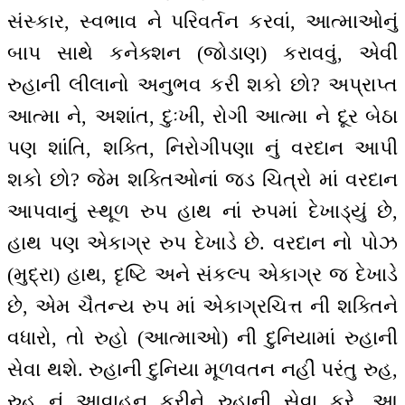
સંસ્કાર, સ્વભાવ ને પરિવર્તન કરવાં, આત્માઓનું
બાપ સાથે કનેક્શન (જોડાણ) કરાવવું, એવી
રુહાની લીલાનો અનુભવ કરી શકો છો? અપ્રાપ્ત
આત્મા ને, અશાંત, દુઃખી, રોગી આત્મા ને દૂર બેઠા
પણ શાંતિ, શક્તિ, નિરોગીપણા નું વરદાન આપી
શકો છો? જેમ શક્તિઓનાં જડ ચિત્રો માં વરદાન
આપવાનું સ્થૂળ રુપ હાથ નાં રુપમાં દેખાડ્યું છે,
હાથ પણ એકાગ્ર રુપ દેખાડે છે. વરદાન નો પોઝ
(મુદ્રા) હાથ, દૃષ્ટિ અને સંકલ્પ એકાગ્ર જ દેખાડે
છે, એમ ચૈતન્ય રુપ માં એકાગ્રચિત્ત ની શક્તિને
વધારો, તો રુહો (આત્માઓ) ની દુનિયામાં રુહાની
સેવા થશે. રુહાની દુનિયા મૂળવતન નહીં પરંતુ રુહ,
રુહ નું આવાહન કરીને રુહાની સેવા કરે. આ