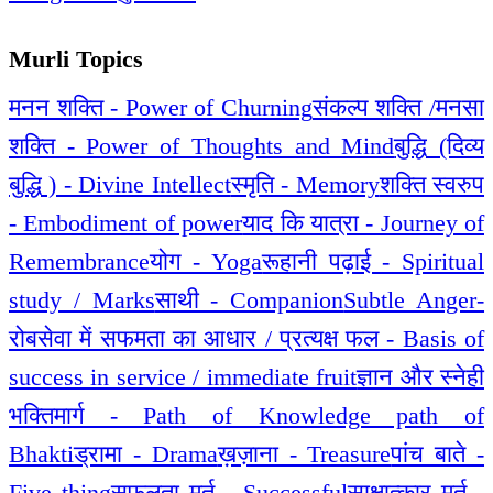
Murli Topics
मनन शक्ति - Power of Churning
संकल्प शक्ति /मनसा
शक्ति - Power of Thoughts and Mind
बुद्धि (दिव्य
बुद्धि ) - Divine Intellect
स्मृति - Memory
शक्ति स्वरुप
- Embodiment of power
याद कि यात्रा - Journey of
Remembrance
योग - Yoga
रूहानी पढ़ाई - Spiritual
study / Marks
साथी - Companion
Subtle Anger-
रोब
सेवा में सफमता का आधार / प्रत्यक्ष फल - Basis of
success in service / immediate fruit
ज्ञान और स्नेही
भक्तिमार्ग - Path of Knowledge path of
Bhakti
ड्रामा - Drama
ख़ज़ाना - Treasure
पांच बाते -
Five thing
सफलता मूर्त - Successful
साक्षात्कार मूर्त -