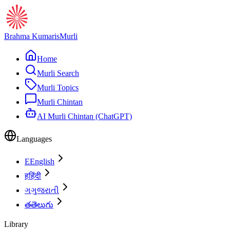
Brahma Kumaris
Murli
Home
Murli Search
Murli Topics
Murli Chintan
AI Murli Chintan (ChatGPT)
Languages
E
English
ह
हिंदी
ગ
ગુજરાતી
త
తెలుగు
Library