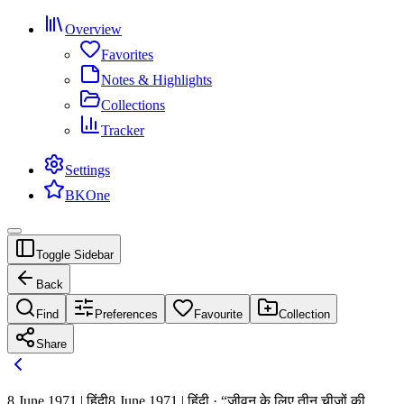
Overview
Favorites
Notes & Highlights
Collections
Tracker
Settings
BKOne
Toggle Sidebar
Back
Find
Preferences
Favourite
Collection
Share
8 June 1971 | हिंदी
8 June 1971 | हिंदी · “जीवन के लिए तीन चीजों की