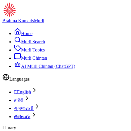
Brahma Kumaris
Murli
Home
Murli Search
Murli Topics
Murli Chintan
AI Murli Chintan (ChatGPT)
Languages
E
English
ह
हिंदी
ગ
ગુજરાતી
త
తెలుగు
Library