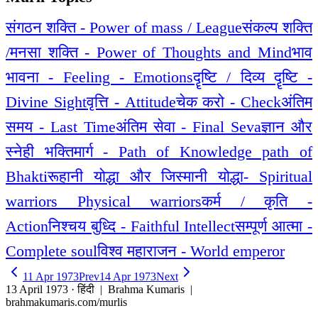
संगठन शक्ति - Power of mass / League
संकल्प शक्ति
/मनसा शक्ति - Power of Thoughts and Mind
भाव
भावना - Feeling - Emotions
दॄष्टि / दिव्य दॄष्टि -
Divine Sight
वृत्ति - Attitude
चेक करो - Check
अंतिम
समय - Last Time
अंतिम सेवा - Final Seva
ज्ञान और
स्नेही भक्तिमार्ग - Path of Knowledge path of
Bhakti
रूहानी योद्धा और जिस्मानी योद्धा- Spiritual
warriors Physical warriors
कर्म / कृति -
Action
निश्चय बुध्दि - Faithful Intellect
सम्पूर्ण आत्मा -
Complete soul
विश्व महाराजन - World emperor
11 Apr 1973
Prev
14 Apr 1973
Next
13 April 1973 · हिंदी
| Brahma Kumaris |
brahmakumaris.com/murlis