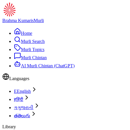
Brahma Kumaris
Murli
Home
Murli Search
Murli Topics
Murli Chintan
AI Murli Chintan (ChatGPT)
Languages
E
English
ह
हिंदी
ગ
ગુજરાતી
త
తెలుగు
Library