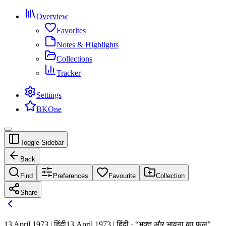
Overview
Favorites
Notes & Highlights
Collections
Tracker
Settings
BKOne
Toggle Sidebar
Back
Find
Preferences
Favourite
Collection
Share
13 April 1973 | हिंदी
13 April 1973 | हिंदी · “भक्त और भावना का फल”