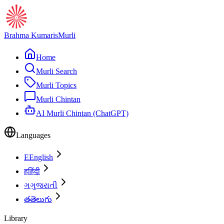
Brahma Kumaris
Murli
Home
Murli Search
Murli Topics
Murli Chintan
AI Murli Chintan (ChatGPT)
Languages
E
English
ह
हिंदी
ગ
ગુજરાતી
త
తెలుగు
Library