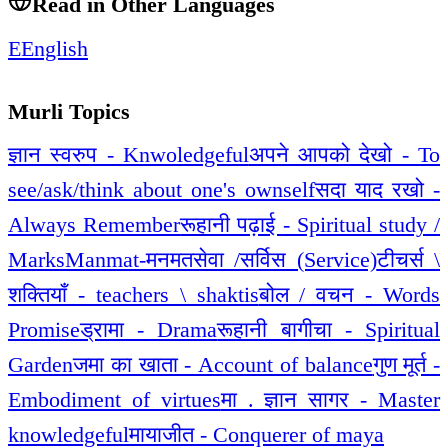
Read in Other Languages
E
English
Murli Topics
ज्ञान स्वरुप - Knwoledgeful
अपने आपको देखो - To
see/ask/think about one's ownself
सदा याद रखो -
Always Remember
रूहानी पढ़ाई - Spiritual study /
Marks
Manmat-मनमत
सेवा /सर्विस (Service)
टीचर्स \
शक्तियाँ - teachers \ shaktis
बोल / वचन - Words
Promise
ड्रामा - Drama
रूहानी बागीचा - Spiritual
Garden
जमा का खाता - Account of balance
गुण मूर्त -
Embodiment of virtues
मा . ज्ञान सागर - Master
knowledgeful
मायाजीत - Conquerer of maya