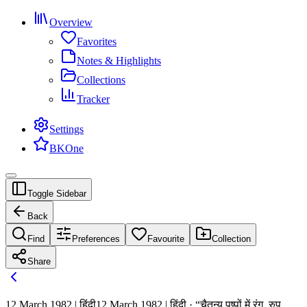
Overview
Favorites
Notes & Highlights
Collections
Tracker
Settings
BKOne
Toggle Sidebar
Back
Find
Preferences
Favourite
Collection
Share
12 March 1982 | हिंदी
12 March 1982 | हिंदी · “चैतन्य पुष्पों में रंग, रुप,