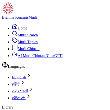
Brahma Kumaris
Murli
Home
Murli Search
Murli Topics
Murli Chintan
AI Murli Chintan (ChatGPT)
Languages
E
English
ह
हिंदी
ગ
ગુજરાતી
త
తెలుగు
Library