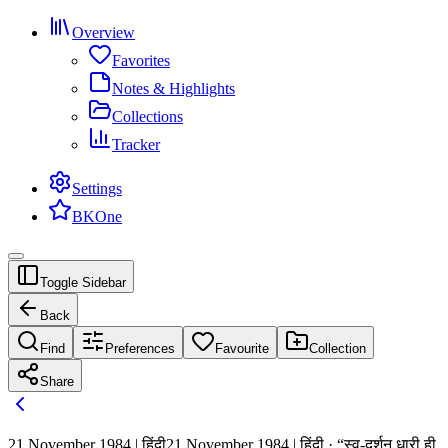
Overview
Favorites
Notes & Highlights
Collections
Tracker
Settings
BKOne
Toggle Sidebar
Back
Find
Preferences
Favourite
Collection
Share
21 November 1984 | हिंदी
21 November 1984 | हिंदी · “स्व-दर्शन धारी ही