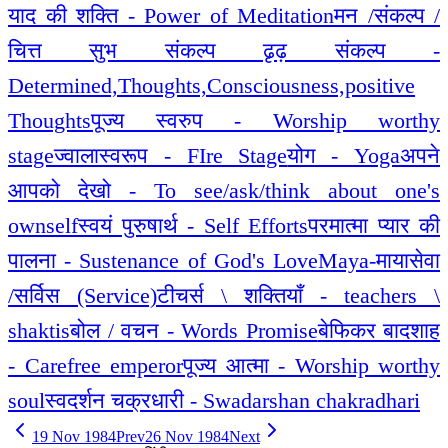
याद की शक्ति - Power of Meditation
मन /संकल्प /
चित्त सुभ संकल्प ढृढ़ संकल्प -
Determined,Thoughts,Consciousness,positive
Thoughts
पूज्य स्वरुप - Worship worthy
stage
ज्वालास्वरूप - FIre Stage
योग - Yoga
अपने
आपको देखो - To see/ask/think about one's
ownself
स्वयं पुरुषार्थ - Self Efforts
परमात्मा प्यार की
पालना - Sustenance of God's Love
Maya-माया
सेवा
/सर्विस (Service)
टीचर्स \ शक्तियाँ - teachers \
shaktis
बोल / वचन - Words Promise
बेफिकर बादशाह
- Carefree emperor
पूज्य आत्मा - Worship worthy
soul
स्वदर्शन चक्रधारी - Swadarshan chakradhari
19 Nov 1984
Prev
26 Nov 1984
Next