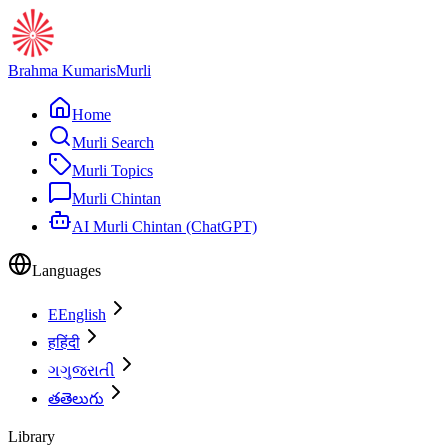
Brahma Kumaris
Murli
Home
Murli Search
Murli Topics
Murli Chintan
AI Murli Chintan (ChatGPT)
Languages
E
English
ह
हिंदी
ગ
ગુજરાતી
త
తెలుగు
Library