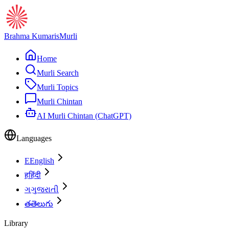
Brahma Kumaris
Murli
Home
Murli Search
Murli Topics
Murli Chintan
AI Murli Chintan (ChatGPT)
Languages
E
English
ह
हिंदी
ગ
ગુજરાતી
త
తెలుగు
Library