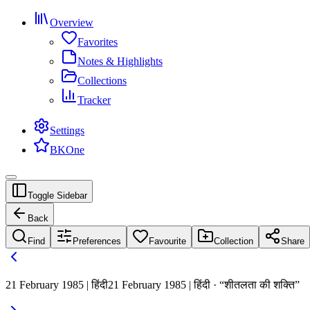
Overview
Favorites
Notes & Highlights
Collections
Tracker
Settings
BKOne
Toggle Sidebar
Back
Find
Preferences
Favourite
Collection
Share
21 February 1985 | हिंदी
21 February 1985 | हिंदी · “शीतलता की शक्ति”