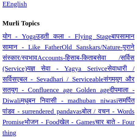
E
English
Murli Topics
योग - Yoga
उड़ती कला - Flying Stage
बापसामान
सामान - Like Father
Old Sanskars/Nature-पुराने
संस्कार/स्वभाव
Accounts-हिसाब-किताब
सेवा /सर्विस
(Service)
यज्ञ सेवा - Yagya Serivce
सेवाधारी /
सर्विसएबल - Sevadhari / Serviceable
संगमयुग और
सतयुग - Confluence age Golden age
दीपमाला -
Diwali
मधुबन निवासी - madhuban niwasi
समर्पित
पांडव - surrendered pandavas
बोल / वचन - Words
Promise
भोजन - Food
खेल - Games
चार बाते - Four
thing