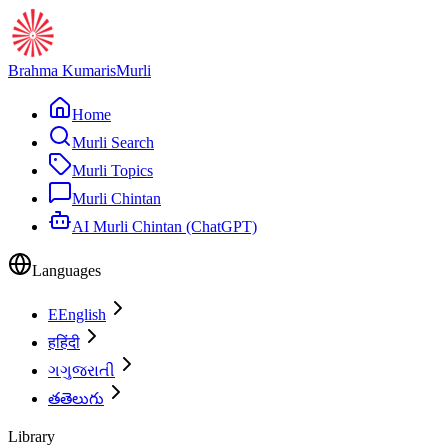
Brahma Kumaris
Murli
Home
Murli Search
Murli Topics
Murli Chintan
AI Murli Chintan (ChatGPT)
Languages
E
English
ह
हिंदी
ગ
ગુજરાતી
త
తెలుగు
Library