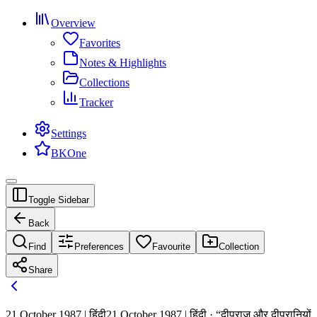
Overview
Favorites
Notes & Highlights
Collections
Tracker
Settings
BKOne
Toggle Sidebar
Back
Find
Preferences
Favourite
Collection
Share
21 October 1987 | हिंदी
21 October 1987 | हिंदी · “दीपराज और दीपरानियों