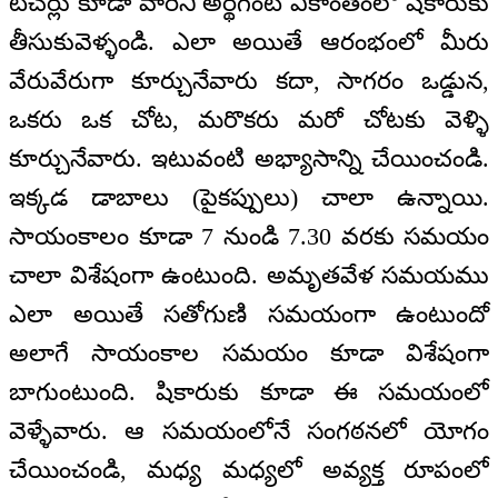
టీచర్లు కూడా వారిని అర్థగంట ఏకాంతంలో షికారుకు
తీసుకువెళ్ళండి. ఎలా అయితే ఆరంభంలో మీరు
వేరువేరుగా కూర్చునేవారు కదా, సాగరం ఒడ్డున,
ఒకరు ఒక చోట, మరొకరు మరో చోటకు వెళ్ళి
కూర్చునేవారు. ఇటువంటి అభ్యాసాన్ని చేయించండి.
ఇక్కడ డాబాలు (పైకప్పులు) చాలా ఉన్నాయి.
సాయంకాలం కూడా 7 నుండి 7.30 వరకు సమయం
చాలా విశేషంగా ఉంటుంది. అమృతవేళ సమయము
ఎలా అయితే సతోగుణి సమయంగా ఉంటుందో
అలాగే సాయంకాల సమయం కూడా విశేషంగా
బాగుంటుంది. షికారుకు కూడా ఈ సమయంలో
వెళ్ళేవారు. ఆ సమయంలోనే సంగఠనలో యోగం
చేయించండి, మధ్య మధ్యలో అవ్యక్త రూపంలో