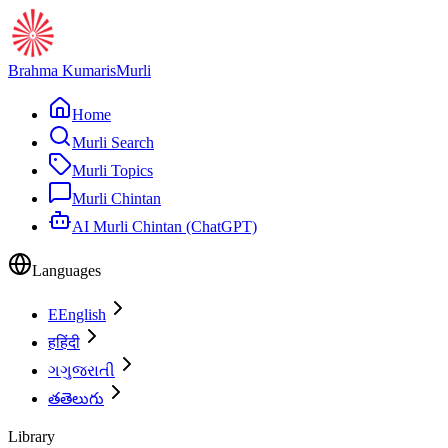
Brahma Kumaris
Murli
Home
Murli Search
Murli Topics
Murli Chintan
AI Murli Chintan (ChatGPT)
Languages
E
English
ह
हिंदी
ગ
ગુજરાતી
త
తెలుగు
Library