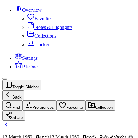
Overview
Favorites
Notes & Highlights
Collections
Tracker
Settings
BKOne
Toggle Sidebar
Back
Find
Preferences
Favourite
Collection
Share
13 March 1969 | తెలుగు
13 March 1969 | తెలుగు · ప్రేమ మరియు శక్తి