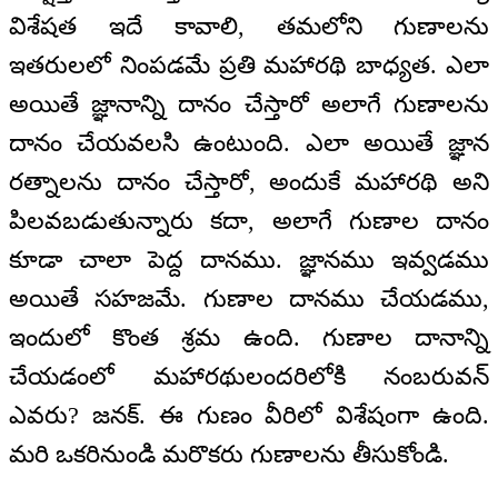
విశేషత ఇదే కావాలి, తమలోని గుణాలను
ఇతరులలో నింపడమే ప్రతి మహారథి బాధ్యత. ఎలా
అయితే జ్ఞానాన్ని దానం చేస్తారో అలాగే గుణాలను
దానం చేయవలసి ఉంటుంది. ఎలా అయితే జ్ఞాన
రత్నాలను దానం చేస్తారో, అందుకే మహారథి అని
పిలవబడుతున్నారు కదా, అలాగే గుణాల దానం
కూడా చాలా పెద్ద దానము. జ్ఞానము ఇవ్వడము
అయితే సహజమే. గుణాల దానము చేయడము,
ఇందులో కొంత శ్రమ ఉంది. గుణాల దానాన్ని
చేయడంలో మహారథులందరిలోకి నంబరువన్
ఎవరు? జనక్. ఈ గుణం వీరిలో విశేషంగా ఉంది.
మరి ఒకరినుండి మరొకరు గుణాలను తీసుకోండి.