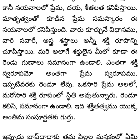
కానీ నయనాలలో ప్రేమ, దయ, శీతలత కనిపిస్తాయి.
మాతృత్వంతో కూడిన ప్రేమ సమస్కారం ఈ
నయనాలలో కనిపిస్తుంది. వారు కూర్చునే విధానము,
వారి సవారీ, అస్త్ర శస్త్రాలు అన్నీ శక్తి రూపాన్ని
చూపిస్తాయి. మరి అలాగే శక్తులైన మీలో కూడా ఈ
రెండు గుణాలు సమానంగా ఉండాలి. ఎంతగా శక్తి
స్వరూపమో అంతగా ప్రేమ స్వరూపము.
ఇప్పటివరకు రెండూ లేవు. ఒకసారి ప్రేమ అలలో,
మరోసారి శక్తి రూపంలో స్థితి అవుతున్నారు. రెండూ
కలిసి, సమానంగా ఉండాలి. ఇది శక్తితత్వము యొక్క
అంతిమ సంపూర్ణతకు గుర్తు.
ఇప్పుడు బాప్‌దాదాకు తమ పిల్లల మస్తకంలో ఏమి