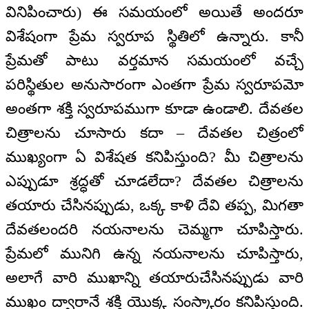
వినిపించారు) ఈ సమయంలో అయితే అందరూ
విశేషంగా ప్రేమ స్వరూప స్థితిలో ఉన్నారు. కానీ
ప్రేమతో పాటు వర్తమాన సమయంలో వచ్చే
పరిస్థితుల అనుసారంగా ఎంతగా ప్రేమ స్వరూపమో
అంతగా శక్తి స్వరూపముగా కూడా ఉండాలి. దేవతల
చిత్రాలను చూసారు కదా – దేవతల చిత్రంలో
ముఖ్యంగా ఏ విశేషత కనిపిస్తుంది? మీ చిత్రాలను
ఎప్పుడూ శ్రద్ధతో చూడలేదా? దేవతల చిత్రాలను
తయారు చేసినప్పుడు, ఒక్క కాళి దేవి తప్ప, మిగతా
దేవతలందరి నయనాలను చెమ్మగా చూపిస్తారు.
ప్రేమలో మునిగి ఉన్న నయనాలను చూపిస్తారు,
అలాగే వారి ముఖాన్ని తయారుచేసినప్పుడు వారి
ముఖం ద్వారానే శక్తి యొక్క సంస్కారం కనిపిస్తుంది.