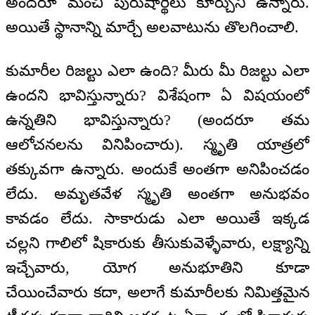
అందరూ మంచి పురుషార్థీలు కూర్చుని ఉన్నారు.
అయితే స్థానాన్ని మార్చే అలవాటును తొలగించాలి.
కుమారీల రిజల్టు ఎలా ఉంది? మీరు మీ రిజల్టు ఎలా
ఉందని భావిస్తున్నారు? విశేషంగా ఏ విషయంలో
ఉన్నతిని భావిస్తున్నారు? (అందరూ తమ
ఆలోచనలను వినిపించారు). స్మృతి యాత్రలో
తక్కువగా ఉన్నారు. అందుకే అంతగా అనిపించడం
లేదు. అమృతవేళ స్మృతి అంతగా అనుభవం
కావడం లేదు. సాకారుడు ఎలా అయితే ఇక్కడ
చల్లని గాలిలో షికారుకు తీసుకువెళ్ళేవారు, లక్ష్యాన్ని
ఇచ్చేవారు, యోగ అనుభూతిని కూడా
చేయించేవారు కదా, అలాగే కుమారీలకు నిమిత్తమైన