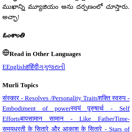
ముఖాన్ని మ్యూజియం అను దర్పణంలో చూస్తారు.
అచ్ఛా!
ఓంశాంతి
Read in Other Languages
E
English
ह
हिंदी
ગ
ગુજરાતી
Murli Topics
संस्कार - Resolves /Personality Traits
शक्ति स्वरुप -
Embodiment of power
स्वयं पुरुषार्थ - Self
Efforts
बापसामान सामान - Like Father
Time-
समय
धरती के सितारे और आकाश के सितारे - Stars of