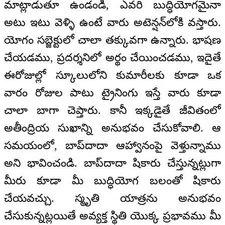
మాట్లాడుతూ ఉండండి, ఎవరి బుద్ధియోగమైనా
అటు ఇటు వెళ్ళి ఉంటే వారు అటెన్షన్‌లోకి వస్తారు.
యోగం సబ్జెక్టులో చాలా తక్కువగా ఉన్నారు. భాషణ
చేయడము, ప్రదర్శనిలో అర్థం చేయించడము, ఇదైతే
ఈరోజుల్లో స్కూలులోని కుమారీలకు కూడా ఒక
వారం రోజుల పాటు ట్రైనింగు ఇస్తే వారు కూడా
చాలా బాగా చెప్తారు. కానీ ఇక్కడైతే జీవితంలో
అతీంద్రియ సుఖాన్ని అనుభవం చేసుకోవాలి. ఆ
సమయంలో, బాప్‌దాదా ఆహ్వానంపై వెళ్తున్నాము
అని భావించండి. బాప్‌దాదా షికారు చేస్తున్నట్లుగా
మీరు కూడా మీ బుద్ధియోగ బలంతో షికారు
చేయవచ్చు. స్మృతి యాత్రను అనుభవం
చేసుకున్నట్లయితే అవ్యక్త స్థితి యొక్క ప్రభావము మీ