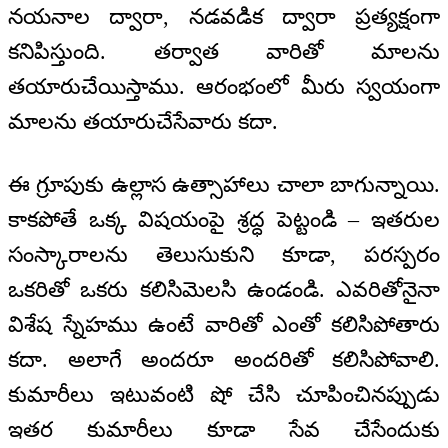
నయనాల ద్వారా, నడవడిక ద్వారా ప్రత్యక్షంగా
కనిపిస్తుంది. తర్వాత వారితో మాలను
తయారుచేయిస్తాము. ఆరంభంలో మీరు స్వయంగా
మాలను తయారుచేసేవారు కదా.
ఈ గ్రూపుకు ఉల్లాస ఉత్సాహాలు చాలా బాగున్నాయి.
కాకపోతే ఒక్క విషయంపై శ్రద్ధ పెట్టండి – ఇతరుల
సంస్కారాలను తెలుసుకుని కూడా, పరస్పరం
ఒకరితో ఒకరు కలిసిమెలసి ఉండండి. ఎవరితోనైనా
విశేష స్నేహము ఉంటే వారితో ఎంతో కలిసిపోతారు
కదా. అలాగే అందరూ అందరితో కలిసిపోవాలి.
కుమారీలు ఇటువంటి షో చేసి చూపించినప్పుడు
ఇతర కుమారీలు కూడా సేవ చేసేందుకు