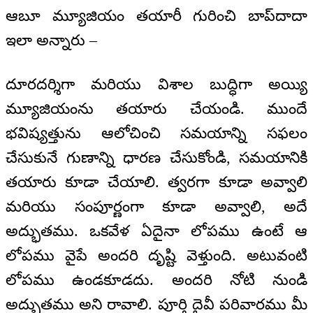
ఆబూ మ్యూజియం తయారీ గురించి బాప్‌దాదా
ఇలా అన్నారు –
దూరదర్శిగా మరియు విశాల బుద్ధిగా అయ్యి
మ్యూజియంను తయారు చేయండి. ముందే
భవిష్యత్తును ఆలోచించి సమయాన్ని సఫలం
చేసుకునే గుణాన్ని ధారణ చేసుకోండి, సమయానికి
తయారు కూడా చేయాలి. త్వరగా కూడా అవ్వాలి
మరియు సంపూర్ణంగా కూడా అవ్వాలి, అదే
అద్భుతము. ఒకవేళ ఏదైనా లోపము ఉంటే ఆ
లోపము వైపే అందరి దృష్టి వెళ్తుంది. అటువంటి
లోపము ఉండకూడదు. అందరి నోటి నుండి
అద్భుతము అని రావాలి. పూర్తి దైవీ పరివారము మీ