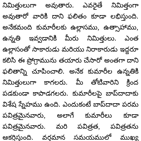
నిమిత్తులుగా అవుతారు. ఎవరైతే నిమిత్తంగా
అవుతారో వారికి దాని ఫలితం కూడా లభిస్తుంది.
అనేకమంది కుమారీలకు ఉల్లాసము, ఉత్సాహాము,
ఉన్నతి ఇవ్వడానికి మీరు నిమిత్తులు. ఎంత
ఉల్లాసంతో సాకారుడు మరియు నిరాకారుడు ఇద్దరూ
కలిసి ఈ ప్రోగ్రామును తయారు చేసారో అంతగా దాని
ఫలితాన్ని చూపించాలి. అనేక కుమారీల ఉన్నతికి
నిమిత్తులుగా కాగలరు. మీ తోటివారిని క్రింద
పడకుండా కాపాడగలరు. కుమారీలపై బాప్‌దాదాకు
విశేష స్నేహము ఉంది. ఎందుకంటే బాప్‌దాదా పరమ
పవిత్రమైనవారు, అలాగే కుమారీలు కూడా
పవిత్రమైనవారు. మరి పవిత్రత, పవిత్రతను
ఆకర్షిస్తుంది. వర్తమాన సమయములో ముఖ్య