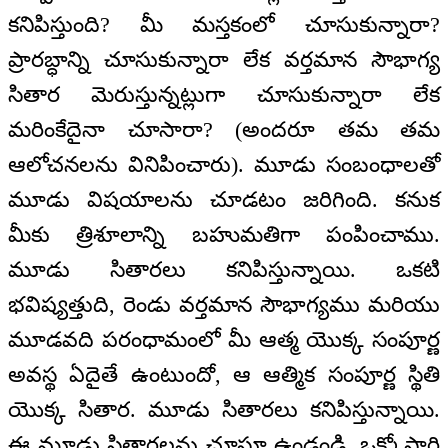
కనిపిస్తుంది? మీ మస్తకంలో చూసుకున్నారా?
ప్రారబ్ధాన్ని చూసుకున్నారా లేక వర్తమాన సౌభాగ్య
సితార మెరుస్తున్నట్లుగా చూసుకున్నారా లేక
మరింకేదైనా చూసారా? (అందరూ తమ తమ
ఆలోచనలను వినిపించారు). మూడు సంబంధాలతో
మూడు విషయాలను చూడటం జరిగింది. కనుక
మీకు త్రిశూలాన్ని బహుమతిగా పంపించాము.
మూడు సితారలు కనిపిస్తున్నాయి. ఒకటి
భవిష్యత్తుది, రెండు వర్తమాన సౌభాగ్యము మరియు
మూడవది పరంధామంలో మీ ఆత్మ యొక్క సంపూర్ణ
అవస్థ ఏదైతే ఉంటుందో, ఆ ఆత్మిక సంపూర్ణ స్థితి
యొక్క సితార. మూడు సితారలు కనిపిస్తున్నాయి.
ఈ మూడు సితారలను చూస్తూ ఉండండి. ఒక్కోసారి