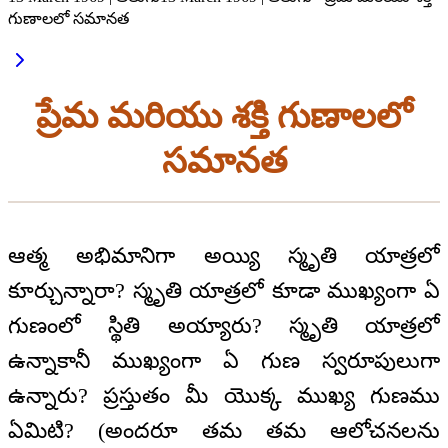
గుణాలలో సమానత
ప్రేమ మరియు శక్తి గుణాలలో
సమానత
ఆత్మ అభిమానిగా అయ్యి స్మృతి యాత్రలో
కూర్చున్నారా? స్మృతి యాత్రలో కూడా ముఖ్యంగా ఏ
గుణంలో స్థితి అయ్యారు? స్మృతి యాత్రలో
ఉన్నాకానీ ముఖ్యంగా ఏ గుణ స్వరూపులుగా
ఉన్నారు? ప్రస్తుతం మీ యొక్క ముఖ్య గుణము
ఏమిటి? (అందరూ తమ తమ ఆలోచనలను