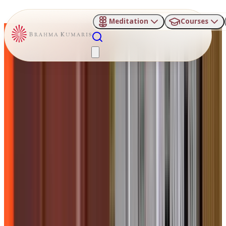
Meditation
Courses