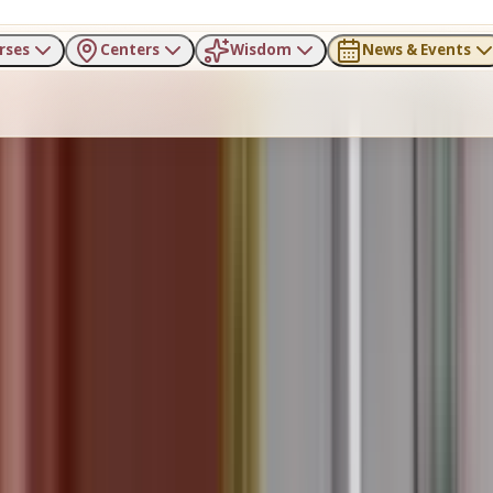
rses
Centers
Wisdom
News & Events