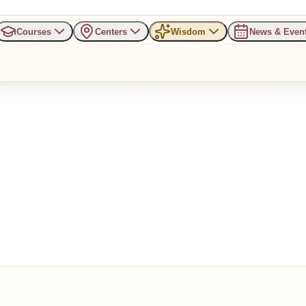
Courses
Centers
Wisdom
News & Even