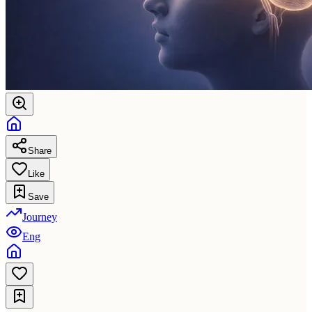
Share
Like
Save
Journey
Eng