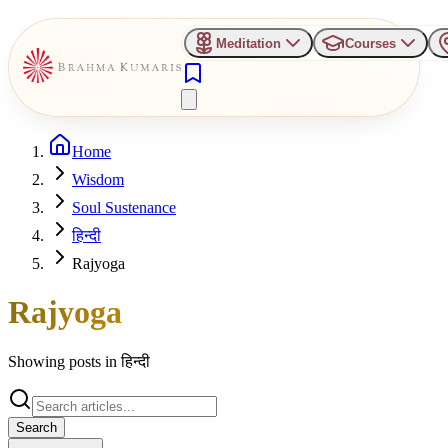
Meditation
Courses
Home
Wisdom
Soul Sustenance
हिन्दी
Rajyoga
Rajyoga
Showing posts in
हिन्दी
Search