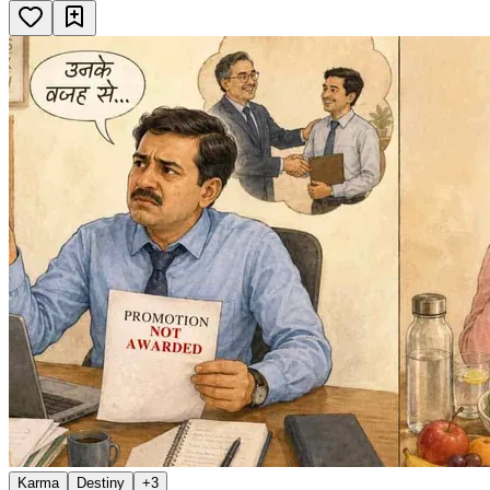
Karma
Destiny
+
3