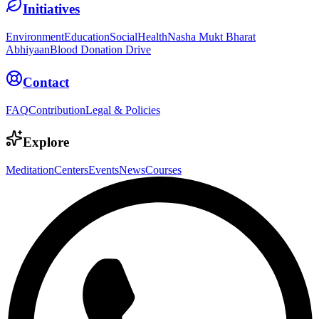
Initiatives
Environment
Education
Social
Health
Nasha Mukt Bharat
Abhiyaan
Blood Donation Drive
Contact
FAQ
Contribution
Legal & Policies
Explore
Meditation
Centers
Events
News
Courses