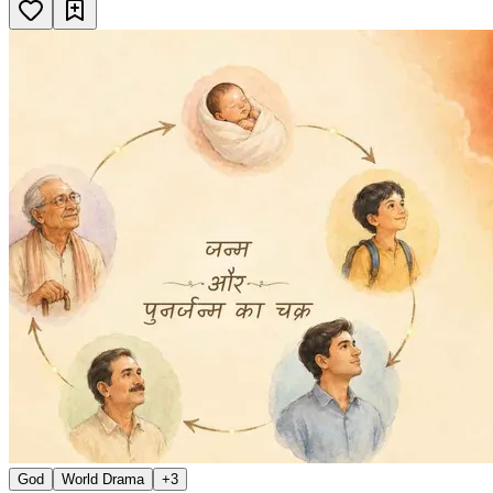
God
World Drama
+
3