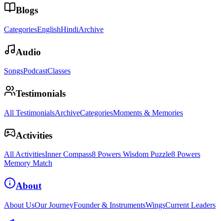
Blogs
Categories
English
Hindi
Archive
Audio
Songs
Podcast
Classes
Testimonials
All Testimonials
Archive
Categories
Moments & Memories
Activities
All Activities
Inner Compass
8 Powers Wisdom Puzzle
8 Powers
Memory Match
About
About Us
Our Journey
Founder & Instruments
Wings
Current Leaders