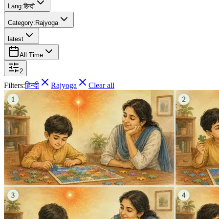
Lang:
हिन्दी
Category:
Rajyoga
latest
All Time
2
Filters:
हिन्दी
Rajyoga
Clear all