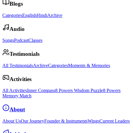
Blogs
Categories
English
Hindi
Archive
Audio
Songs
Podcast
Classes
Testimonials
All Testimonials
Archive
Categories
Moments & Memories
Activities
All Activities
Inner Compass
8 Powers Wisdom Puzzle
8 Powers
Memory Match
About
About Us
Our Journey
Founder & Instruments
Wings
Current Leaders