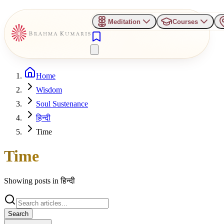
Meditation
Courses
Home
Wisdom
Soul Sustenance
हिन्दी
Time
Time
Showing posts in
हिन्दी
Search