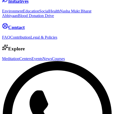
Initiatives
Environment
Education
Social
Health
Nasha Mukt Bharat
Abhiyaan
Blood Donation Drive
Contact
FAQ
Contribution
Legal & Policies
Explore
Meditation
Centers
Events
News
Courses