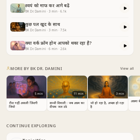
स्वयं को माफ कर आगे बढ़ें
BK Dr. Damini
·
3
min
·
6.1k
कुछ पल खुद के साथ
BK Dr. Damini
·
3
min
·
7.5k
क्या वर्क फ्रॉम होम आपको थका रहा है?
BK Dr. Damini
·
6
min
·
2.6k
MORE BY
BK DR. DAMINI
View all
5
min
11
min
3
min
आत्मा 
रील नहीं, असली ज़िंदगी
सच्ची दिवाली : जब आत्म का
जो हो रहा है, अच्छा हो रहा
जियो
दीपक जल उठे
है
CONTINUE EXPLORING