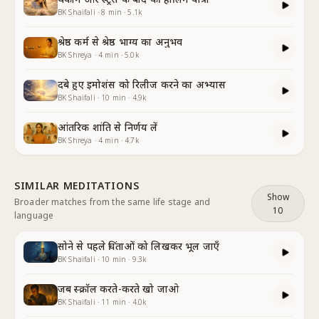
BK Shaifali
·
8
min
·
5.1k
श्रेष्ठ कर्म से श्रेष्ठ भाग्य का अनुभव
BK Shreya
·
4
min
·
5.0k
दबे हुए इमोशंस को रिलीज करने का अभ्यास
BK Shaifali
·
10
min
·
4.9k
आंतरिक शांति से निर्णय लें
BK Shreya
·
4
min
·
4.7k
SIMILAR MEDITATIONS
Show
Broader matches from the same life stage and
10
language
सोने से पहले चिंताओं को लिखकर भूल जाएँ
BK Shaifali
·
10
min
·
9.3k
जब स्क्रॉल करते-करते खो जाओ
BK Shaifali
·
11
min
·
4.0k