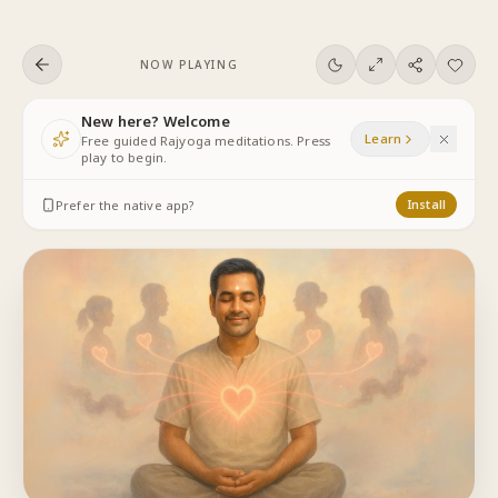
Skip to content
NOW PLAYING
New here? Welcome
Learn
Free guided Rajyoga meditations. Press
play to begin.
Prefer the native app?
Install