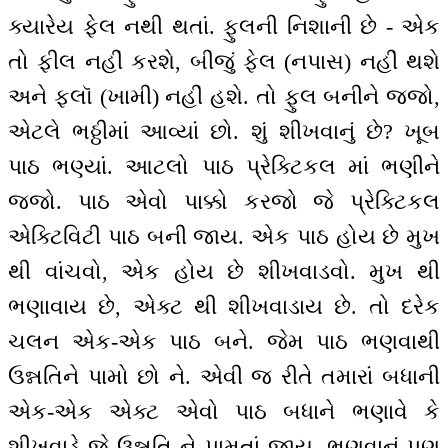
ક્યારેય ફેલ નથી થતાં. ફુલની નિશાની છે - એક
તો ફીલ નહીં કરશે, બીજું ફેલ (નપાસ) નહીં થશે
અને ફ્લૉ (ખામી) નહીં હશે. તો ફુલ બનીને જજો,
એટલે ભઠ્ઠીમાં આવ્યાં છો. શું શીખવાનું છે? ખૂબ
પાઠ ભણ્યાં. આટલો પાઠ પ્રેક્ટિકલ માં ભણીને
જજો. પાઠ એવો પાક્કો કરજો જે પ્રેક્ટિકલ
એક્ટિવિટી પાઠ બની જાય. એક પાઠ હોય છે મુખ
થી વાંચવો, એક હોય છે શીખવાડવો. મુખ થી
ભણાવાય છે, એક્ટ થી શીખવાડાય છે. તો દરેક
ચલન એક-એક પાઠ બને. જેમ પાઠ ભણવાથી
ઉન્નતિને પામો છો ને. એવી જ રીતે તમારાં બધાની
એક-એક એક્ટ એવો પાઠ બધાને ભણાવે કે
શીખવાડે જે ઉન્નતિ ને પામતાં જાય. ભણવાનું પણ