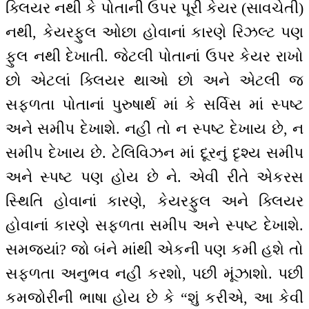
ક્લિયર નથી કે પોતાની ઉપર પૂરી કેયર (સાવચેતી)
નથી, કેયરફુલ ઓછા હોવાનાં કારણે રિઝલ્ટ પણ
ફુલ નથી દેખાતી. જેટલી પોતાનાં ઉપર કેયર રાખો
છો એટલાં ક્લિયર થાઓ છો અને એટલી જ
સફળતા પોતાનાં પુરુષાર્થ માં કે સર્વિસ માં સ્પષ્ટ
અને સમીપ દેખાશે. નહીં તો ન સ્પષ્ટ દેખાય છે, ન
સમીપ દેખાય છે. ટેલિવિઝન માં દૂરનું દૃશ્ય સમીપ
અને સ્પષ્ટ પણ હોય છે ને. એવી રીતે એકરસ
સ્થિતિ હોવાનાં કારણે, કેયરફુલ અને ક્લિયર
હોવાનાં કારણે સફળતા સમીપ અને સ્પષ્ટ દેખાશે.
સમજ્યાં? જો બંને માંથી એકની પણ કમી હશે તો
સફળતા અનુભવ નહીં કરશો, પછી મૂંઝાશો. પછી
કમજોરીની ભાષા હોય છે કે “શું કરીએ, આ કેવી