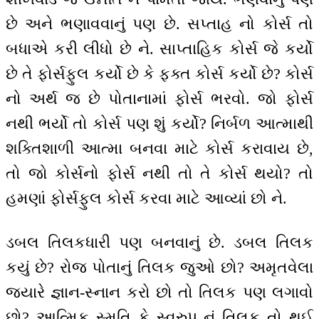
છે અને ભણાવવાનું પણ છે. સપ્તાહ નો કોર્સ તો
બધાએ કરી લીધો છે ને. સાપ્તાહિક કોર્સ જે કર્યો
છે તે ફોર્સફુલ કર્યો છે કે ફક્ત કોર્સ કર્યો છે? કોર્સ
નો અર્થ જ છે પોતાનામાં ફોર્સ ભરવો. જો ફોર્સ
નથી ભર્યો તો કોર્સ પણ શું કર્યો? નિર્બળ આત્માથી
શક્તિશાળી આત્મા બનવા માટે કોર્સ કરાવાય છે,
તો જો કોર્સનો ફોર્સ નથી તો તે કોર્સ થયો? તો
હમણાં ફોર્સફુલ કોર્સ કરવા માટે આવ્યાં છો ને.
ડબલ તિલકધારી પણ બનવાનું છે. ડબલ તિલક
કયું છે? રોજ પોતાનું તિલક જુઓ છો? અમૃતવેલા
જ્યારે જ્ઞાન-સ્નાન કરો છો તો તિલક પણ લગાવો
છો? આત્મિક સ્મૃતિ કે સ્વરુપ નું તિલક તો થઈ