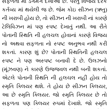
સફળતા માં ડગમગ દેખાઓ છે. પરંતુ વિજય દરેક
કર્તવ્ય માં થયેલી જ છે. જેમ કોઇ સીઝન (ઋતુ)
ની ખરાબી હોય છે, તો સીઝન ની ખરાબી નાં કારણે
ટેલિવિઝન માં પણ સ્પષ્ટ દેખાતું નથી. આ રીતે
પોતાની સ્થિતિ ની હલચલ હોવાનાં કારણે વિજય
નો અથવા સફળતા નો સ્પષ્ટ અનુભવ નથી કરી
શકતાં. કારણ શું છે? પોતાની સ્થિતિની હલચલ
સ્પષ્ટ ને પણ અસ્પષ્ટ બનાવી દે છે. ઉલઝનો
(મૂંઝવણ) ને કારણે ઉજ્જવલ નથી બની શકતાં.
એટલે પોતાની સ્થિતિ ની હલચલ નહીં હોય તો
સ્મૃતિ ક્લિયર થશે. તે હોય છે સીઝન ક્લિયર,
આ છે સ્મૃતિ ક્લિયર. જો સ્મૃતિ ક્લિયર છે તો
સફળતા પણ ક્લિયર રુપમાં દેખાશે. જો સ્મૃતિ