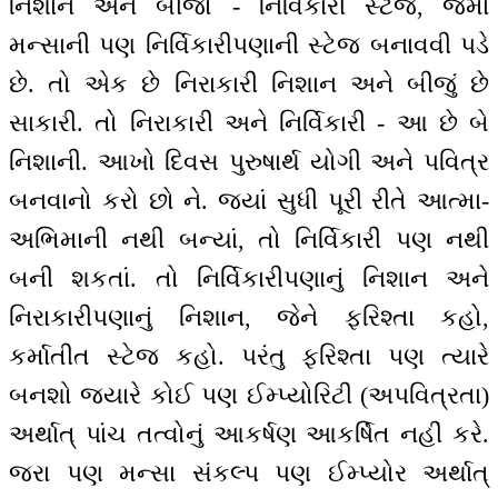
નિશાન અને બીજો - નિર્વિકારી સ્ટેજ, જેમાં
મન્સાની પણ નિર્વિકારીપણાની સ્ટેજ બનાવવી પડે
છે. તો એક છે નિરાકારી નિશાન અને બીજું છે
સાકારી. તો નિરાકારી અને નિર્વિકારી - આ છે બે
નિશાની. આખો દિવસ પુરુષાર્થ યોગી અને પવિત્ર
બનવાનો કરો છો ને. જ્યાં સુધી પૂરી રીતે આત્મા-
અભિમાની નથી બન્યાં, તો નિર્વિકારી પણ નથી
બની શકતાં. તો નિર્વિકારીપણાનું નિશાન અને
નિરાકારીપણાનું નિશાન, જેને ફરિશ્તા કહો,
કર્માતીત સ્ટેજ કહો. પરંતુ ફરિશ્તા પણ ત્યારે
બનશો જ્યારે કોઈ પણ ઈમ્પ્યોરિટી (અપવિત્રતા)
અર્થાત્ પાંચ તત્વોનું આકર્ષણ આકર્ષિત નહીં કરે.
જરા પણ મન્સા સંકલ્પ પણ ઈમ્પ્યોર અર્થાત્