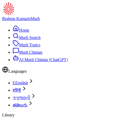
Brahma Kumaris
Murli
Home
Murli Search
Murli Topics
Murli Chintan
AI Murli Chintan (ChatGPT)
Languages
E
English
ह
हिंदी
ગ
ગુજરાતી
త
తెలుగు
Library