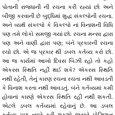
પોતાની રાજધાની ની રચના કરી રહ્યાં છો અને
બીજી કરવાની છે બુદ્ધિમાં શુદ્ધ સંકલ્પોની રચના.
અને વ્યર્થ સંકલ્પો કે વિકલ્પો નાં વિનાશની વિધિ
પણ તમે લોકો સમજી ગયાં છો. રચના મન્સા દ્વારા
પણ અને વાણી દ્વારા પણ; બંને પ્રકારની રચના
રચો છો. એ જ પ્રકાર થી ડબલ કર્તવ્ય કરો છો.
આ જ કાર્યમાં આખો દિવસ બિઝી રહો તો કહો
એકરસ સ્થિતિ નહીં થઈ શકે? એકરસ સ્થિતિ
નથી રહેતી, તેનું કારણ રચના રચતા નથી આવડતી
કે વિનાશ કરતા નથી આવડતું. બંને કર્તવ્યમાં કમી
હોવાનાં કારણે એકરસ સ્થિતિ રહી નથી શકતી.
એટલે ડબલ કર્તવ્યમાં રહેવાનું છે. આ ડબલ
કર્તવ્ય પણ ત્યારે કરી શકશો જ્યારે પોઝિશન