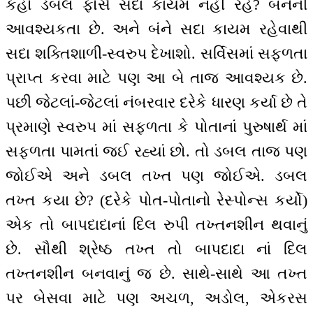
કહો ડબલ ફોર્સ સદા કાયમ નહીં રહે? બંનેની
આવશ્યકતા છે. અને બંને સદા કાયમ રહેવાથી
સદા શક્તિશાળી-સ્વરુપ દેખાશો. સર્વિસમાં સફળતા
પ્રાપ્ત કરવા માટે પણ આ બે તાજ આવશ્યક છે.
પછી જેટલાં-જેટલાં નંબરવાર દરેકે ધારણ કર્યા છે તે
પ્રમાણે સ્વરુપ માં સફળતા કે પોતાનાં પુરુષાર્થ માં
સફળતા પામતાં જઈ રહ્યાં છો. તો ડબલ તાજ પણ
જોઈએ અને ડબલ તખ્ત પણ જોઈએ. ડબલ
તખ્ત કયા છે? (દરેકે પોત-પોતાનો રેસ્પોન્સ કર્યો)
એક તો બાપદાદાનાં દિલ રુપી તખ્તનશીન થવાનું
છે. સૌથી શ્રેષ્ઠ તખ્ત તો બાપદાદા નાં દિલ
તખ્તનશીન બનવાનું જ છે. સાથે-સાથે આ તખ્ત
પર બેસવા માટે પણ અચળ, અડોલ, એકરસ