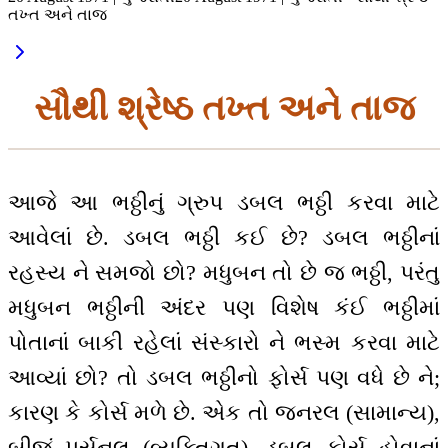
તખ્ત અને તાજ
સૌથી શ્રેષ્ઠ તખ્ત અને તાજ
આજે આ ભઠ્ઠીનું ગ્રુપ ડબલ ભઠ્ઠી કરવા માટે
આવેલાં છે. ડબલ ભઠ્ઠી કઈ છે? ડબલ ભઠ્ઠીનાં
રહસ્ય ને સમજો છો? મધુબન તો છે જ ભઠ્ઠી, પરંતુ
મધુબન ભઠ્ઠીની અંદર પણ વિશેષ કંઈ ભઠ્ઠીમાં
પોતાનાં બાકી રહેલાં સંસ્કારો ને ભસ્મ કરવા માટે
આવ્યાં છો? તો ડબલ ભઠ્ઠીનો ફોર્સ પણ વધે છે ને;
કારણ કે કોર્સ મળે છે. એક તો જનરલ (સામાન્ય),
બીજું પર્સનલ (વ્યક્તિગત). ડબલ કોર્સ હોવાનાં