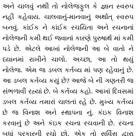
અને ચાલવું નથી તો નોલેજફુલ કે જ્ઞાન સ્વરુપ
નહીં કહેવાય. ચાલવાનું-માનવાનું અર્થાત્ સ્વરુપ
બનવું. કાંઈક ને કાંઈક રચયિતા અને રચનાનાં
નોલેજની કમી થઈ જવાનાં કારણે પુરુષાર્થ માં કમી
પડે છે. એટલે આખાં નોલેજની આ બે વાતો ને
ધ્યાનમાં રાખીને ચાલો. અચ્છા, આ તો થયું
નોલેજ. એમ જ ડબલ કર્તવ્ય માં પણ રહેવાનું છે.
આ ડબલ કર્તવ્ય કયું છે? આજે બે ની ગણતરી જ
સંભળાવી રહ્યાં છે. બે કર્તવ્ય કહો. આખાં દિવસમાં
ડબલ કર્તવ્ય તમારાં ચાલતાં રહે છે. મુખ્ય કર્તવ્ય
છે જ વિનાશ અને સ્થાપના નું. કંઇક વિનાશ
કરવાનું છે અને કંઇક રચના રચવાની છે. રચના
બધાં પ્રકારની રચો છો. એક તો સર્વિસ દ્વારા