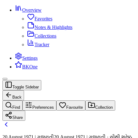
Overview
Favorites
Notes & Highlights
Collections
Tracker
Settings
BKOne
Toggle Sidebar
Back
Find
Preferences
Favourite
Collection
Share
20 August 1971 | ગુજરાતી
20 August 1971 | ગુજરાતી · સૌથી શ્રેષ્ઠ