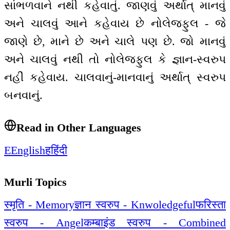
સાંભળવાને નથી કહેવાતું. જાણવું અર્થાત્ માનવું
અને ચાલવું આને કહેવાય છે નોલેજફુલ - જે
જાણે છે, માને છે અને ચાલે પણ છે. જો માનવું
અને ચાલવું નથી તો નોલેજફુલ કે જ્ઞાન-સ્વરુપ
નહીં કહેવાય. ચાલવાનું-માનવાનું અર્થાત્ સ્વરુપ
બનવાનું.
Read in Other Languages
E
English
ह
हिंदी
Murli Topics
स्मृति - Memory
ज्ञान स्वरुप - Knwoledgeful
फरिस्ता
स्वरुप - Angel
कम्बाइंड स्वरुप - Combined