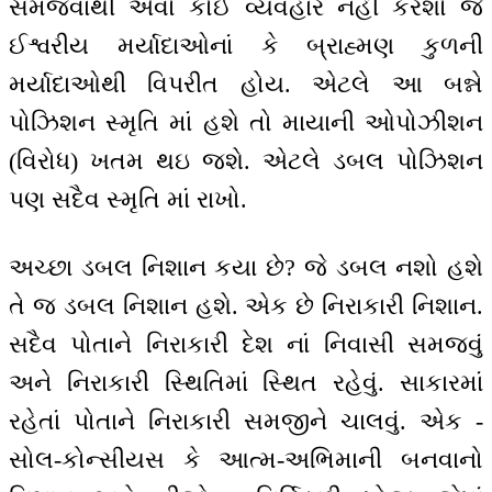
સમજવાથી એવો કોઈ વ્યવહાર નહીં કરશો જે
ઈશ્વરીય મર્યાદાઓનાં કે બ્રાહ્મણ કુળની
મર્યાદાઓથી વિપરીત હોય. એટલે આ બન્ને
પોઝિશન સ્મૃતિ માં હશે તો માયાની ઓપોઝીશન
(વિરોધ) ખતમ થઇ જશે. એટલે ડબલ પોઝિશન
પણ સદૈવ સ્મૃતિ માં રાખો.
અચ્છા ડબલ નિશાન કયા છે? જે ડબલ નશો હશે
તે જ ડબલ નિશાન હશે. એક છે નિરાકારી નિશાન.
સદૈવ પોતાને નિરાકારી દેશ નાં નિવાસી સમજવું
અને નિરાકારી સ્થિતિમાં સ્થિત રહેવું. સાકારમાં
રહેતાં પોતાને નિરાકારી સમજીને ચાલવું. એક -
સોલ-કોન્સીયસ કે આત્મ-અભિમાની બનવાનો