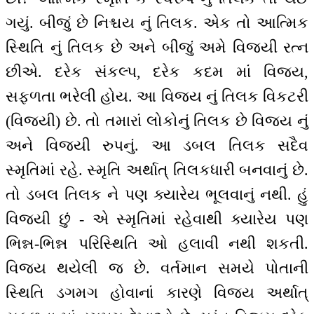
ગયું. બીજું છે નિશ્ચય નું તિલક. એક તો આત્મિક
સ્થિતિ નું તિલક છે અને બીજું અમે વિજયી રત્ન
છીએ. દરેક સંકલ્પ, દરેક કદમ માં વિજય,
સફળતા ભરેલી હોય. આ વિજય નું તિલક વિકટરી
(વિજયી) છે. તો તમારાં લોકોનું તિલક છે વિજય નું
અને વિજયી રુપનું. આ ડબલ તિલક સદૈવ
સ્મૃતિમાં રહે. સ્મૃતિ અર્થાત્ તિલકધારી બનવાનું છે.
તો ડબલ તિલક ને પણ ક્યારેય ભૂલવાનું નથી. હું
વિજયી છું - એ સ્મૃતિમાં રહેવાથી ક્યારેય પણ
ભિન્ન-ભિન્ન પરિસ્થિતિ ઓ હલાવી નથી શકતી.
વિજય થયેલી જ છે. વર્તમાન સમયે પોતાની
સ્થિતિ ડગમગ હોવાનાં કારણે વિજય અર્થાત્