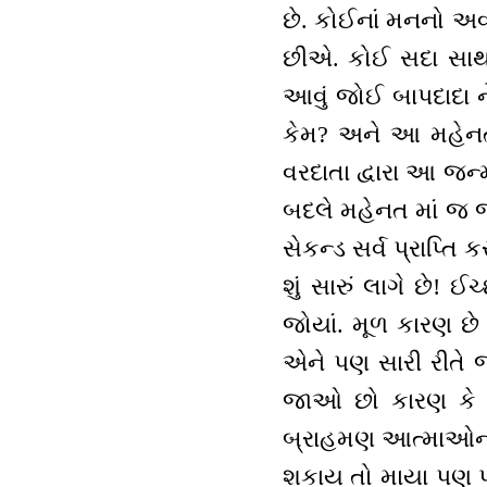
છે. કોઈનાં મનનો અવા
છીએ. કોઈ સદા સાથન
આવું જોઈ બાપદાદા ન
કેમ? અને આ મહેનત
વરદાતા દ્વારા આ જન
બદલે મહેનત માં જ 
સેકન્ડ સર્વ પ્રાપ્ત
શું સારું લાગે છે!
જોયાં. મૂળ કારણ છ
એને પણ સારી રીતે જ
જાઓ છો કારણ કે 
બ્રાહમણ આત્માઓનો મ
શકાય તો માયા પણ પહેલ