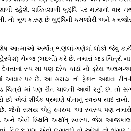
િશાળી રહેશે. શક્તિશાળી બુદ્ધિ પર માયાનો વાર 
 તો મૂળ કારણ છે બુદ્ધિની કમજોરી અને કમજોરી
આત્માઓ અર્થાત્ ભણેલાં-ગણેલાં લોકો જેવું કાર્ય 
હેરવેશ) ચેન્જ (બદલી) કરે છે. તમારાં જડ ચિત્રો ના
્ય દેવતાનાં રુપ માં પણ દરેક કાર્ય નો ડ્રેસ અલગ
ન નાં આધાર પર છે. આ સમય ની ફેશન અથવા રીત-
 ચિત્રો માં પણ રીત ચાલતી આવી રહી છે. તો સં
 કરો છો એવાં શીર્ષક પ્રમાણે પોતાનું સ્વરુપ યાદ રાખ
છે. જેવો સમય એવું સ્વરુપ, આ સ્વરુપ પણ તમારો ડ્
ષ્ટિ અને એવી સ્થિતિ અર્થાત્ સ્વરુપ. જેમ આજકાલ
 એવાં, તિલક પણ એવો લગાવશે તો આંખો નો શૃંગાર