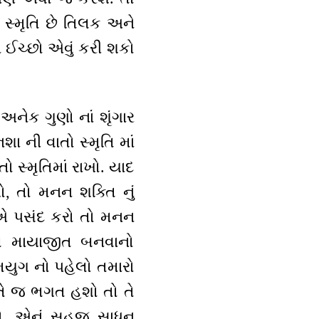
 સ્મૃતિ છે તિલક અને
્તન ઈચ્છો એવું કરી શકો
 અનેક ગુણો નાં શૃંગાર
નશા ની વાતો સ્મૃતિ માં
ો સ્મૃતિમાં રાખો. યાદ
ખો, તો મનન શક્તિ નું
ય એ પસંદ કરો તો મનન
ે માયાજીત બનવાનો
મયુગ નો પહેલો તમારો
ોતે જ ભગત હશો તો તે
શો. એનું સહજ સાધન