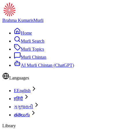
Brahma Kumaris
Murli
Home
Murli Search
Murli Topics
Murli Chintan
AI Murli Chintan (ChatGPT)
Languages
E
English
ह
हिंदी
ગ
ગુજરાતી
త
తెలుగు
Library