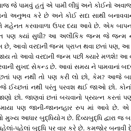
જ જે પામવું હતું એ પામી લીધું અને કોઈનો અવાજ 
ો અનુભવ કરે છે અને કોઈ સદા સાથી બનાવવાનાં પ
ે મહેનત કરવાવાળા ઉપર દયા આવે છે. એક બાપનાં
 પણ ક્યાં સુધી? આ અલૌકિક જન્મ જે જન્મ ને
્મ છે, આવો વરદાની જન્મ પ્રાપ્ત થવા છતાં પણ, 
જાય તો આવો વરદાની જન્મ પછી ક્યારે મળશે! આ વ
િ કરવાની સુખદ સેકન્ડ છે. આવાં સમય ને પામવાનાં બ
 ઈચ્છતાં પણ નથી તો પણ કરી લો છો, કેમ? આજે 
ે જે ઈચ્છતાં નથી પરંતુ પરવશ થઈ જાઓ છો. ક
ાણો છો. જાણવાં છતાં બચવાનો પ્રયત્ન કરતાં પણ
માયા પણ જાની-જાનનહાર રુપ માં આવે છે. એ
ુખ્ય આધાર બુદ્ધિયોગ છે. દિવ્યબુદ્ધિ દ્વારા જ 
ાં-પહેલાં બુદ્ધિ પર વાર કરે છે. કમજોર બનાવી દે છ