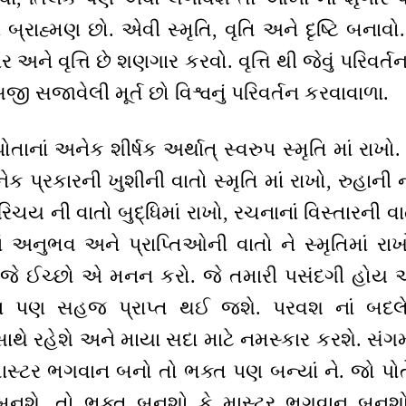
રાહ્મણ છો. એવી સ્મૃતિ, વૃતિ અને દૃષ્ટિ બનાવો.
ગાર અને વૃત્તિ છે શણગાર કરવો. વૃત્તિ થી જેવું પરિવર
જી સજાવેલી મૂર્ત છો વિશ્વનું પરિવર્તન કરવાવાળા.
તાનાં અનેક શીર્ષક અર્થાત્ સ્વરુપ સ્મૃતિ માં રાખો.
નેક પ્રકારની ખુશીની વાતો સ્મૃતિ માં રાખો, રુહાની 
િચય ની વાતો બુદ્ધિમાં રાખો, રચનાનાં વિસ્તારની વાત
ાં અનુભવ અને પ્રાપ્તિઓની વાતો ને સ્મૃતિમાં રા
છે. જે ઈચ્છો એ મનન કરો. જે તમારી પસંદગી હો
ા પણ સહજ પ્રાપ્ત થઈ જશે. પરવશ નાં બદલ
ાથે રહેશે અને માયા સદા માટે નમસ્કાર કરશે. સંગ
ાસ્ટર ભગવાન બનો તો ભક્ત પણ બન્યાં ને. જો પ
 બનશે. તો ભક્ત બનશો કે માસ્ટર ભગવાન બન