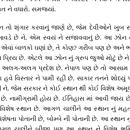
તિ ને વધારો. સમજ્યાં.
 તો શૃંગાર કરવાનું જાણે છે, જેમ દેવીઓને ખુબ સ
આવડે છે ને. એમ સ્વયં ને સજાવવાનું છે. આ ઝોન 
. એવાં બાળકો ઘણાં છે, તે કોણ? ગરીબ પણ છે અને 
અતિ પ્રિય છે. એટલે આ ઝોન નું ગ્રુપ જુઓ મોટું છે 
ાં અલગ-અલગ પ્રદેશ છે. નેપાળ પણ છે તો આસામ પ
ણ હવે વિસ્તાર ને પામી રહી છે. સાકાર તનને શોધ્યુ
ી ને. જેમ સરકાર ને કોઈ સ્થાન થી કોઈ વિશેષ અમૂલ
ય છે. નામીગ્રામી હોય છે. ઈતિહાસ માં આવી જા
વિશેષ સ્થાન છે. આગળ ચાલીને આ સ્થાન નું મહત્વ 
િશેષતા પોતાની છે, બોમ્બે ની પોતાની છે. આ સ્થાન નુ
 આગળ ચાલીને બીજા પણ આ સ્થાન ને વિશેષ ભૂમિ