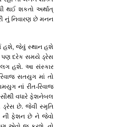
નથી થઈ શકતો અર્થાત્
 નું નિવારણ છે મનન
હશે, જેવું સ્થાન હશે
ં પણ દરેક સમયે ડ્રેસ
-અલગ હશે. આ સંસ્કાર
રિવાજ સતયુગ માં તો
ગમયુગ નાં રીત-રિવાજ
ો. સૌથી વધારે ફેશનેબલ
રેસ છે. જેવી સ્મૃતિ
 ની ફેશન છે ને જેવો
 પણ એવો જ કરશે. તો