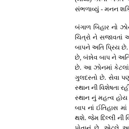
સંભળાવ્યું - મનન શક્
બંગાળ બિહાર નો ઝોન
ચિત્રો ને સજાવતાં 
બાપને અતિ પ્રિય છે
છે, બંન્નેવ બાપ ને 
છે. આ ઝોનમાં કેટલ
ગુલદસ્તો છે. સેવા પ
સ્થાન ની વિશેષતા રહ
સ્થાન નું મહત્વ હો
બાપ નાં ઈતિહાસ માં 
થશે. જેમ દિલ્લી ની વ
પોતાનું છે, એટલે