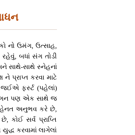
સાધન
કો નો ઉમંગ, ઉત્સાહ,
હેવું, બધાં સંગ તોડી
 સાથે-સાથે સ્નેહનાં
ને પ્રાપ્ત કરવા માટે
જઈએ ફર્સ્ટ (પહેલાં)
, લગન પણ એક સાથે જ
હેનત અનુભવ કરે છે,
ે, કોઈ સર્વ પ્રાપ્તિ
યુદ્ધ કરવામાં લાગેલાં