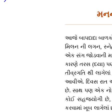
મનન
આજે બાપદાદા બાળકોન
મિલન ની લગન, સ્નેહ 
એક સંગ જોડવાની મહે
કારણે તરસ (દયા) પણ 
તીવ્રગતિ થી લાગેલા
આવીએ. દિવસ રાત આ 
છે. સાથ પણ એક નો 
કોઈ સહજયોગી છે, કોઈ
કરવામાં ખૂબ લાગેલાં 