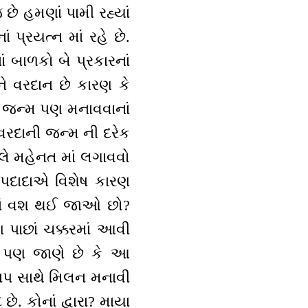
છે હમણાં પામી રહ્યાં
્રયત્ન માં રહે છે.
 બાળકો બે પ્રકારનાં
 વરદાન છે કારણ કે
આ જન્મ પણ મનાવવાનાં
રદાની જન્મ ની દરેક
દલે મહેનત માં લગાવવો
બાપદાદાએ વિશેષ કારણ
ોનાં વશ થઈ જાઓ છો?
 પાછાં ચક્કરમાં આવી
 પણ જાણે છે કે આ
બાપ સાથે મિલન મનાવી
ે. કોનાં દ્વારા? માયા