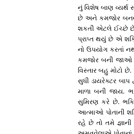
નું વિશેષ બાણ વ્યર્થ
છે અને કમજોર બનવા
શકતી એટલે ઈચ્છે છે
પ્રાપ્ત થયું છે એ શ
નો ઉપયોગ કરતાં નથી
કમજોર બની જાઓ છ
વિસ્તાર બહુ મોટો છે
સુધી ડાયરેક્ટર બાપ 
માળા બની જાય. ભક
સુમિરણ કરે છે. ભક્ત
આત્માઓ પોતાની શક્
રહે છે તો તમે જ્ઞા
અમૃતવેલાએ પોતાનાં 