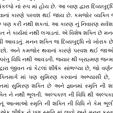
 સંકલ્પો નાં રુપ માં હોય છે. આ બાણ દ્વારા દિવ્યબુદ
નાં કારણે પરવશ થઈ જાય છે. કમજોર વ્યક્તિ 
 પણ કરી નથી શકતાં. આ કારણ નું નિવારણ સર્વશક્
ક્તિ ને કાર્યમાં નથી લગાડતાં. એ વિશેષ શક્તિ છે 
 આવડતું. મનન શક્તિ જ દિવ્યબુદ્ધિ નો ખોરાક છે
ો. અને કમજોર થવાનાં કારણે પરવશ થઈ જાઓ 
. પરંતુ વિધિ નથી આવડતી. જ્યાર થી બ્રાહ્મણ જન્
દ્વારા જીવન નાં કેટલાં શીર્ષક સાંભળ્યા છે, જો વર
્તિમાર્ગ માં પણ સુમિરણ કરવાનાં અભ્યાસી 
િમાં સુમિરણ શક્તિ છે અને જ્ઞાનમાં સ્મૃતિ ની શ
તિ ને નથી ભૂલતી. અલ્પકાળ ની વિધિ થી અલ્પકાળ
ની તૂં આત્માઓ સ્મૃતિ ની શક્તિ ની વિધિ ને કેમ 
એક શીર્ષક ને પણ સ્મૃતિ માં લાવો અને મનન કરત