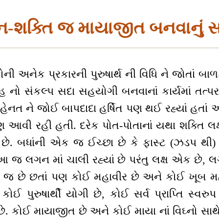
-શક્તિ જ માયાજીત બનવાનું 
ી અનેક પ્રકારની પુરુષાર્થ ની વિધિ ને જોતાં બાળ
નો સંકલ્પ સદા સહયોગી બનવાનાં કાર્યમાં તત્પર ર
નત ને જોઈ બાપદાદા હર્ષિત પણ થઈ રહ્યાં હતાં અને
આવી રહી હતી. દરેક પોત-પોતાનાં યથા શક્તિ લક્ષ 
ં છે. બધાંની એક જ ઈચ્છા છે કે ફાસ્ટ (ઝડપ થી) 
જ લગન માં ચાલી રહ્યાં છે પરંતુ લક્ષ એક છે
જ છે છતાં પણ કોઈ મહાવીર છે અને કોઈ ખૂબ મ
 પુરુષાર્થી યોગી છે, કોઈ સર્વ પ્રાપ્તિ સ્વરુપ છ
છે. કોઈ માયાજીત છે અને કોઈ માયા નાં વિઘ્નો સાથે 