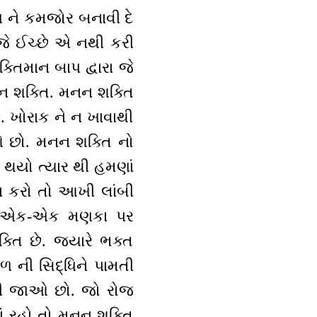
્ધિ ને કમજોર બનાવી દે
જે ઈચ્છે એ નથી કરી
તિમાન બાપ દ્વારા જે
મનન શક્તિ. મનન શક્તિ
. ખોરાક ને ન ખાવાથી
છો. મનન શક્તિ નો
મ થયો ત્યાર થી હમણાં
્ણન કરો તો આખી લાંબી
છે, એક-એક મણકા પર
ક્તિ છે. જ્યારે ભક્ત
 ની સિદ્ધિને પામતી
ભૂલી જાઓ છો. જો રોજ
ાં રહો તો મનન શક્તિ