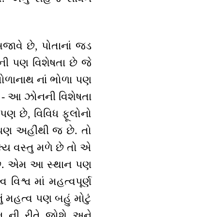
જાવે છે, પોતાનાં જડ
ની પણ વિશેષતા છે જે
ભોળાનાથ નાં ભોળા પણ
ને - આ ઝોનની વિશેષતા
ણ છે, વિવિધ ફૂલોનો
ં પણ અહીંથી જ છે. તો
્ય વસ્તુ મળે છે તો એ
ય છે. એમ આ સ્થાન પણ
વિશ્વ માં મહત્વપૂર્ણ
ં મહત્વ પણ બહું મોટું
 ની રીતે જોશે અને