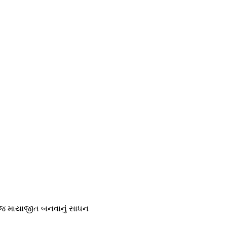
િ જ માયાજીત બનવાનું સાધન