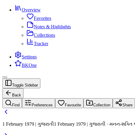
Overview
Favorites
Notes & Highlights
Collections
Tracker
Settings
BKOne
Toggle Sidebar
Back
Find
Preferences
Favourite
Collection
Share
1 February 1979 | ગુજરાતી
1 February 1979 | ગુજરાતી · મનન-શક્ત