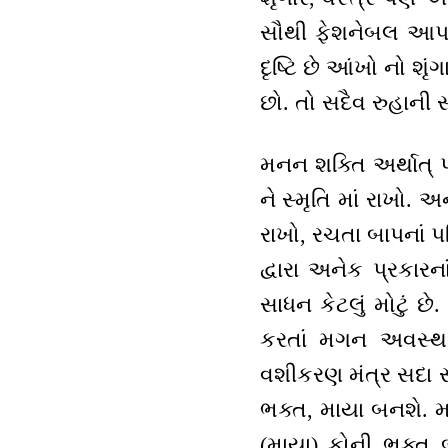
સૌથી ફેશનેબલ આપ બ્
દૃષ્ટિ છે આંખો નો શૃં
છો. તો સદૈવ રુહાની સ
મનન શક્તિ અર્થાત્ પો
ને સ્મૃતિ માં રાખો. અ
રાખો, રચતા બાપનાં પર
દ્વારા અનેક પ્રકારન
સાધન કેટલું મોટું 
કરતાં મગન અવસ્થ
વશીકરણ મંત્ર સદા સ
ભક્ત, માયા બનશે. મ
(માયા) કોની ભક્ત