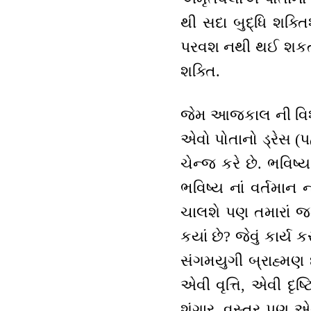
થી સદા બુદ્ધિ શક્ત
પરવશ નથી થઈ શકતી.
શક્તિ.
જેમ આજકાલ ની વિશેષ 
એવો પોતાનો ડ્રેસ (પ
ચેન્જ કરે છે. ભવિષ
ભવિષ્ય નાં વર્તમા
ચાલશે પણ તમારાં જડ
કયાં છે? જેવું કાર્ય
સંગમયુગી બ્રાહ્મણ 
એવી વૃત્તિ, એવી દૃ
શૃંગાર, વસ્ત્ર પણ