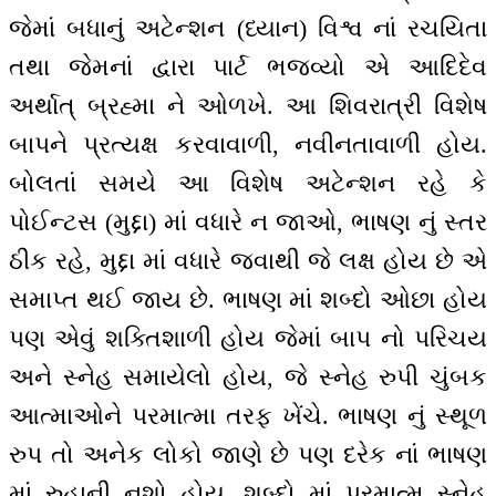
જેમાં બધાનું અટેન્શન (ધ્યાન) વિશ્વ નાં રચયિતા
તથા જેમનાં દ્વારા પાર્ટ ભજવ્યો એ આદિદેવ
અર્થાત્ બ્રહ્મા ને ઓળખે. આ શિવરાત્રી વિશેષ
બાપને પ્રત્યક્ષ કરવાવાળી, નવીનતાવાળી હોય.
બોલતાં સમયે આ વિશેષ અટેન્શન રહે કે
પોઈન્ટસ (મુદ્દા) માં વધારે ન જાઓ, ભાષણ નું સ્તર
ઠીક રહે, મુદ્દા માં વધારે જવાથી જે લક્ષ હોય છે એ
સમાપ્ત થઈ જાય છે. ભાષણ માં શબ્દો ઓછા હોય
પણ એવું શક્તિશાળી હોય જેમાં બાપ નો પરિચય
અને સ્નેહ સમાયેલો હોય, જે સ્નેહ રુપી ચુંબક
આત્માઓને પરમાત્મા તરફ ખેંચે. ભાષણ નું સ્થૂળ
રુપ તો અનેક લોકો જાણે છે પણ દરેક નાં ભાષણ
માં રુહાની નશો હોય, શબ્દો માં પરમાત્મ સ્નેહ