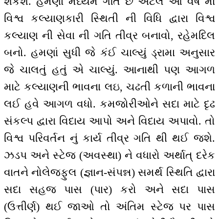
શકશે. હમણાં મધ્યમ ગતિ છે એટલે આ વર્ષ માં
વિશ્વ કલ્યાણકારી સ્થિતી ની વિધિ દ્વારા વિશ્વ
કલ્યાણ ની સેવા ની ગતિ તીવ્ર બનાવો, રહેમદિલ
બનો. હમણાં સુધી જે કંઈ ચાલ્યું ડ્રામા અનુસાર
જે ચાલતું હતું એ ચાલ્યું. આનાથી પણ આગળ
માટે કલ્યાણની ભાવના લઇ, ચઢતી કળાની ભાવના
લઈ હવે આગળ વધો. કમજોરીઓને સદા માટે દૃઢ
સંકલ્પ દ્વારા વિદાય આપો અને વિદાય અપાવો. તો
વિશ્વ પરિવર્તન નું કાર્ય તીવ્ર ગતિ થી થઈ જશે.
ઝડપ અને સ્ટેજ (અવસ્થા) ને વધારો અર્થાત્ દરેક
વાતને નોલેજફુલ (જ્ઞાન-સંપન્ન) સમર્થ સ્થિતિ દ્વારા
સદા સહજ પાસ (પાર) કરો અને સદા પાસ
(ઉત્તીર્ણ) થઈ જાઓ તો અંતિમ સ્ટેજ પર પાસ