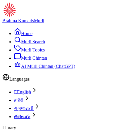
Brahma Kumaris
Murli
Home
Murli Search
Murli Topics
Murli Chintan
AI Murli Chintan (ChatGPT)
Languages
E
English
ह
हिंदी
ગ
ગુજરાતી
త
తెలుగు
Library