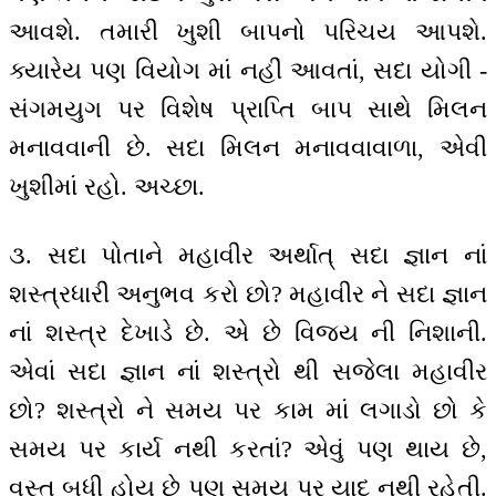
આવશે. તમારી ખુશી બાપનો પરિચય આપશે.
ક્યારેય પણ વિયોગ માં નહીં આવતાં, સદા યોગી -
સંગમયુગ પર વિશેષ પ્રાપ્તિ બાપ સાથે મિલન
મનાવવાની છે. સદા મિલન મનાવવાવાળા, એવી
ખુશીમાં રહો. અચ્છા.
૩. સદા પોતાને મહાવીર અર્થાત્ સદા જ્ઞાન નાં
શસ્ત્રધારી અનુભવ કરો છો? મહાવીર ને સદા જ્ઞાન
નાં શસ્ત્ર દેખાડે છે. એ છે વિજય ની નિશાની.
એવાં સદા જ્ઞાન નાં શસ્ત્રો થી સજેલા મહાવીર
છો? શસ્ત્રો ને સમય પર કામ માં લગાડો છો કે
સમય પર કાર્ય નથી કરતાં? એવું પણ થાય છે,
વસ્તુ બધી હોય છે પણ સમય પર યાદ નથી રહેતી.