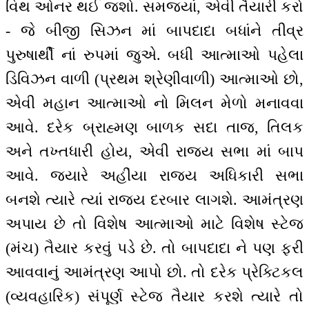
વિથ ઓનર થઈ જશો. સમજ્યાં, એવી તૈયારી કરો
- જે બીજી સિઝન માં બાપદાદા બધાંને તીવ્ર
પુરુષાર્થી નાં રુપમાં જુએ. બધી આત્માઓ પહેલા
ડિવિઝન વાળી (પ્રથમ શ્રેણીવાળી) આત્માઓ છો,
એવી મહાન આત્માઓ નો મિલન મેળો મનાવવા
આવે. દરેક બ્રાહ્મણ બાળક સદા તાજ, તિલક
અને તખ્તધારી હોય, એવી રાજ્ય સભા માં બાપ
આવે. જ્યારે અહીંયા રાજ્ય અધિકારી સભા
બનશે ત્યારે ત્યાં રાજ્ય દરબાર લાગશે. આમંત્રણ
અપાય છે તો વિશેષ આત્માઓ માટે વિશેષ સ્ટેજ
(મંચ) તૈયાર કરવું પડે છે. તો બાપદાદા ને પણ ફરી
આવવાનું આમંત્રણ આપો છો. તો દરેક પ્રેક્ટિકલ
(વ્યવહારિક) સંપૂર્ણ સ્ટેજ તૈયાર કરશે ત્યારે તો