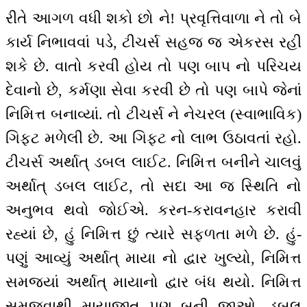
રીતે આગળ વધી શકો છો ને! પ્રવૃત્તિવાળા ને તો બે
કાર્ય નિભાવવાં પડે, ટીચર્સ સહજ જ એકરસ રહી
શકે છે. વાતો કરવી હોય તો પણ બાપ નો પરિચય
દેવાનો છે, કર્મણા સેવા કરવી છે તો પણ બાપે જેનાં
નિમિત્ત બનાવ્યાં. તો ટીચર્સ ને નેચરલ (સ્વાભાવિક)
ગિફ્ટ મળેલી છે. આ ગિફ્ટ નો લાભ ઉઠાવતાં રહો.
ટીચર્સ અર્થાત્ ડબલ લાઈટ. નિમિત્ત બનીને ચાલવું
અર્થાત્ ડબલ લાઈટ, તો સદા આ જ સ્થિતિ નો
અનુભવ થવો જોઈએ. કરન-કરાવનહાર કરાવી
રહ્યાં છે, હું નિમિત્ત છું ત્યારે સફળતા મળે છે. હું-
પણું આવ્યું અર્થાત્ માયા નો દ્વાર ખુલ્યો, નિમિત્ત
સમજ્યાં અર્થાત્ માયાનો દ્વાર બંધ થયો. નિમિત્ત
સમજવાથી માયાજીત પણ બની જાઓ, ડબલ