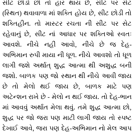
સીટ છોડો છો તો હાર થાય છે, સીટ પર સેટ
(સ્થિત) થવાવાળા માં શક્તિ હોય છે, સીટ છોડી તો
શક્તિહીન. તો માસ્ટર રચતા ની સીટ પર સેટ
રહેવાનું છે, સીટ નાં આધાર પર શક્તિઓ સ્વતઃ
આવશે. નીચે નહીં આવો, નીચે છે જ દેહ-
અભિમાન રુપી માયા ની ધૂળ. નીચે આવશો તો ધૂળ
લાગી જશે અર્થાત્ શુદ્ધ આત્મા થી અશુદ્ધ બની
જશો. બાળક પણ જો સ્થાન થી નીચે આવી જાય
છે તો મેલો થઈ જાય છે, બાળક માટે પણ
અટેન્શન રાખે છે - મેલો ન થઈ જાય. તો દેહ-ભાન
માં આવવું અર્થાત મેલા થવું. તમે શુદ્ધ આત્મા છો,
શુદ્ધ પર જો જરા પણ માટી લાગી જાય તો સ્પષ્ટ
દેખાઈ આવે, જરા પણ દેહ-અભિમાન નો મેલ આપ