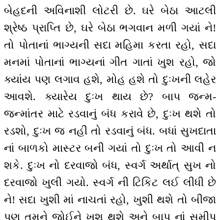
બેહદની અવિનાશી લોટરી છે. ઘરે બેઠા આટલી
શ્રેષ્ઠ પ્રાપ્તિ છે, ઘરે બેઠા ભગવાન મળી ગયાં ને!
તો પોતાનાં ભાગ્યની સદા મહિમા કરતા રહો, સદા
મનમાં પોતાનાં ભાગ્યનાં ગીત ગાતાં ખુશ રહો, જો
ક્યાંય પણ લગાવ હશે, મોહ હશે તો દુઃખની લહેર
આવશે. ક્યારેય દુઃખ થાય છે? બાપ જન્મ-
જન્માંતર માટે રડવાનું બંધ કરાવે છે, દુઃખ થશે તો
રડશો, દુઃખ જ નહીં તો રડવાનું બંધ. બધાં સુખદાતા
નાં બાળકો માસ્ટર બની ગયાં તો દુઃખ તો આવી ન
શકે. દુઃખ નો દરવાજો બંધ, સ્વર્ગ અર્થાત્ સુખ નો
દરવાજો ખુલી ગયો. સ્વર્ગ ની ટિકિટ લઈ લીધી છે
ને! સદા ખુશી માં નાચતાં રહો, ખુશી થશે તો બીજા
પણ તમને જોઈને ખુશ થશે અને બાપ નાં સમીપ