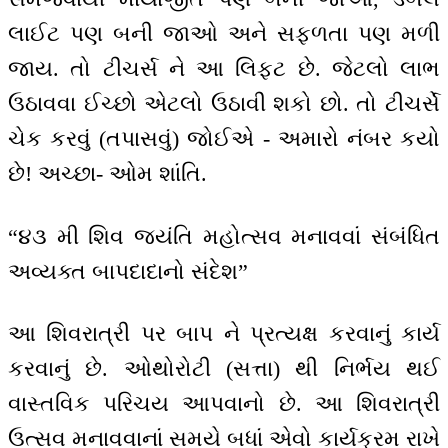
લાઈટ પણ બની જાઓ અને સફળતા પણ મળી
જાય. તો ટીચર્સ ને આ લિફ્ટ છે. જેટલો લાભ
ઉઠાવવા ઈચ્છો એટલો ઉઠાવી શકો છો. તો ટીચર્સે
ચેક કરવું (તપાસવું) જોઈએ - અમારો નંબર કયો
છે! અચ્છા- ઓમ શાંતિ.
“૪૩ મી શિવ જયંતિ મહોત્સવ મનાવવાં સંબંધિત
અવ્યક્ત બાપદાદાનો સંદેશ”
આ શિવરાત્રી પર બાપ ને પ્રત્યક્ષ કરવાનું કાર્ય
કરવાનું છે. ઓથોરોટી (સત્તા) થી નિર્ભય થઈ
વાસ્તવિક પરિચય આપવાનો છે. આ શિવરાત્રી
ઉત્સવ મનાવવાનાં સમયે બધાં એવો કાર્યક્રમ રાખે