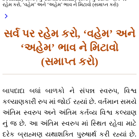
રહેમ કરો, ‘વહેમ’ અને ‘અહેમ’ ભાવ ને મિટાવો (સમાપ્ત કરો)
સર્વ પર રહેમ કરો, ‘વહેમ’ અને
‘અહેમ’ ભાવ ને મિટાવો
(સમાપ્ત કરો)
બાપદાદા બધાં બાળકો ને સંપન્ન સ્વરુપ, વિશ્વ
કલ્યાણકારી રુપ માં જોઈ રહ્યાં છે. વર્તમાન સમયે
અંતિમ સ્વરુપ અને અંતિમ કર્તવ્ય વિશ્વ કલ્યાણ
નું જ છે. આ અંતિમ સ્વરુપ માં સ્થિત રહેવા માટે
દરેક બ્રાહ્મણ યથાશક્તિ પુરુષાર્થ કરી રહ્યાં છે.