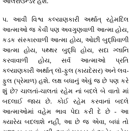
ઓલરાઉન્ડર હશે.
૫. આવી વિશ્વ કલ્યાણકારી અર્થાત્ રહેમદિલ
આત્માઓ જ કેવી પણ અવગુણવાળી આત્મા હોય,
કડક સંસ્કારવાળી આત્મા હોય, ઓછી બુદ્ધિવાળી
આત્મા હોય, પથ્થર બુદ્ધિ હોય, સદા ગ્લાનિ
કરવાવાળી હોય, સર્વ આત્માઓ પ્રતિ
કલ્યાણકારી અર્થાત્ લૉ-ફુલ (કાયદેસર) અને લવ-
ફુલ (પ્રેમાળ) હશે. લક્ષ બધાનું એવું જ છે પણ કરે
શું છે? ચાલતાં-ચાલતાં રહેમ નાં બદલે બે વાતો માં
બદલાઈ જાય છે. કોઈ રહેમ કરવાનાં બદલે
આત્માઓમાં વહેમ ભાવ પેદા કરી દે છે - આ
ક્યારેય બદલાશે નહીં, આ છે જ એવા, બધાં તો