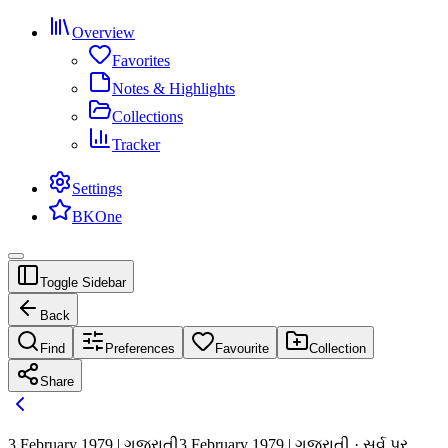
Overview
Favorites
Notes & Highlights
Collections
Tracker
Settings
BKOne
Toggle Sidebar
Back
Find
Preferences
Favourite
Collection
Share
3 February 1979 | ગુજરાતી
3 February 1979 | ગુજરાતી · સર્વ પર