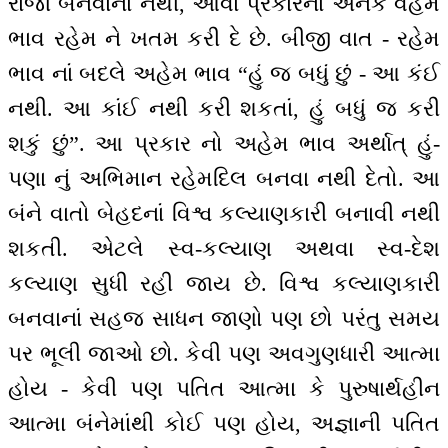
રાજા બનવાનાં નથી, આવાં પ્રકારનાં અનેક વહેમ
ભાવ રહેમ ને ખતમ કરી દે છે. બીજી વાત - રહેમ
ભાવ નાં બદલે અહેમ ભાવ “હું જ બધું છું - આ કંઈ
નથી. આ કાંઈ નથી કરી શકતાં, હું બધું જ કરી
શકું છું”. આ પ્રકાર નો અહેમ ભાવ અર્થાત્ હું-
પણા નું અભિમાન રહેમદિલ બનવા નથી દેતો. આ
બંને વાતો બેહદનાં વિશ્વ કલ્યાણકારી બનાવી નથી
શકતી. એટલે સ્વ-કલ્યાણ અથવા સ્વ-દેશ
કલ્યાણ સુધી રહી જાય છે. વિશ્વ કલ્યાણકારી
બનવાનાં સહજ સાધન જાણો પણ છો પરંતુ સમય
પર ભૂલી જાઓ છો. કેવી પણ અવગુણધારી આત્મા
હોય - કેવી પણ પતિત આત્મા કે પુરુષાર્થહીન
આત્મા બંનેમાંથી કોઈ પણ હોય, અજ્ઞાની પતિત