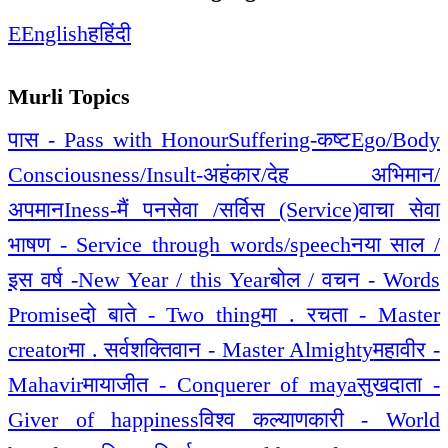
E
English
ह
हिंदी
Murli Topics
पास - Pass with Honour
Suffering-कष्ट
Ego/Body
Consciousness/Insult-अहंकार/देह अभिमान/
अपमान
Iness-मैं पन
सेवा /सर्विस (Service)
वाचा सेवा
भाषण - Service through words/speech
नया साल /
इस वर्ष -New Year / this Year
बोल / वचन - Words
Promise
दो बाते - Two thing
मा . रचता - Master
creator
मा . सर्वशक्तिवान - Master Almighty
महावीर -
Mahavir
मायाजीत - Conquerer of maya
सुखदाता -
Giver of happiness
विश्व कल्याणकारी - World