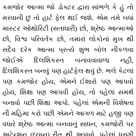
કમજોર આત્મા જો ડોક્ટર દ્વારા સાંભળે કે હું તો
મરવાની છું તો હાર્ટ ફેલ થઈ જશે. એમ તમે બધાં
માસ્ટર ઓથોરિટી (સતાધારી) છો, શ્રેષ્ઠ આત્માઓ
છો, વિશ્વ પરિવર્તક છો, તમારાં લોકોનાં મુખ થી
સદૈવ દરેક આત્મા પ્રત્યે શુભ બોલ નીકળવા
જોઈએ દિલશિકસ્ત બનાવવાવાળા નહીં,
દિલશિકસ્ત બનવું પણ હાર્ટફેલ થવું છે. ભલે કેટલાં
પણ કમજોર હોય, એમને ઈશારો પણ આપવો
હોય, શિક્ષા પણ આપવી હોય, તો પહેલાં સમર્થ
બનાવો પછી શિક્ષા આપો. પહેલાં એમની વિશેષતા
ની મહિમા કરો પછી એમને આગળ માટે હજી પણ
વધારે શ્રેષ્ઠ આત્મા બનવાનું સાધન, કમજોરી પર
અટેન્શન (ધ્યાન) રીત થી અપાવો. પહેલાં ધરણી