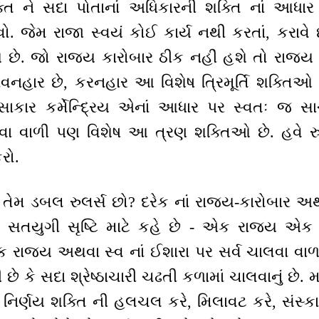
તિ ને સદા પોતાનાં અધિકારની શક્તિ નાં આધાર
ાવો. જેમ રાજા સ્વયં કોઈ કાર્ય નથી કરતાં, કરાવે
છે. જો રાજ્ય કારોબાર ઠીક નહીં હશે તો રાજ
હાર છે, કરનહાર આ વિશેષ ત્રિમૂર્તિ શક્તિઓ છ
સાકાર કર્મેન્દ્રિય એનાં આધાર પર સ્વતઃ જ સા
લાવવા વાળી પણ વિશેષ આ ત્રણ શક્તિઓ છે. હવે રુલ
રો.
તેમ ડબલ રુલર્સ છો? દરેક નાં રાજ્ય-કારોબાર અર્
ેમ સતયુગી સૃષ્ટિ માટે કહે છે - એક રાજ્ય એક
 રાજ્ય અથવા સ્વ નાં ઈશારા પર સર્વ ચાલવા વાળા 
ે કે સદા શ્રેષ્ઠાચારી ચઢતી કળામાં ચાલવાનું છે
ની નિર્ણય શક્તિ ની હલચલ કરે, મિલાવટ કરે, સંસ્