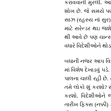
કરાવવાની મુરલી. આ
શોખ છે. જે સમયે 
સાઝ (રહસ્ય નાં સુર
માટે સરેન્ડર થઇ જશ
થી આવે છે પણ ચાન્સ
વધારે વિદેશીઓને થોડા
બધાની નજર આપ વિદેશી
માં વિશેષ દેખાડવું 
પાલના ચાલી રહી છે. 
તમે લોકો શું કરશો? સે
કરશો. વિદેશીઓને જ
તારીખ ફિક્સ (નક્કી