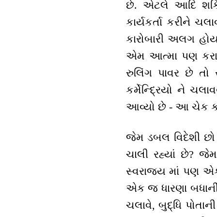
છે. એટલે આદિ શક્
કાર્યકર્તા કરીને ચલ
કારોબારી અલગ હોય 
એમ આત્મા પણ કરાવન
રુલિંગ પાવર છે તો 
કર્મેન્દ્રિયો ને ચ
આવ્યો છે - આ ચેક ક
જેમ ડબલ વિદેશી છો 
ચાલી રહ્યાં છે? જ
સ્વરાજ્ય માં પણ એક
એક જ ધારણા બધાની છ
ચલાવે, બુદ્ધિ પોતા