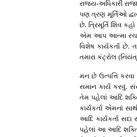
રાજ્ય-અધિકારી રાજા 
પણ ત્રણ મૂર્તિઓ દ્વાર
છે. ત્રિમૂર્તિ શિવ કહો
એમ આપ આત્મા રચયિત
વિશેષ કાર્યકર્તા છે
તમારા કંટ્રોલ (નિયંત્
મન છે ઉત્પત્તિ કરવા વ
સમાન કાર્ય કરવું. સ
તેમ પહેલાં આદિ શક્ત
કાર્યકર્તા એમનાં સા
આદિ કાર્યકર્તા સદા
પહેલાં આ આદિ શક્તિ 