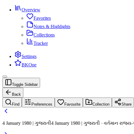
Overview
Favorites
Notes & Highlights
Collections
Tracker
Settings
BKOne
Toggle Sidebar
Back
Find
Preferences
Favourite
Collection
Share
4 January 1980 | ગુજરાતી
4 January 1980 | ગુજરાતી · વર્તમાન રાજ