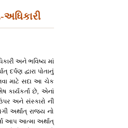
ય-અધિકારી
કારી અને ભવિષ્ય માં
્ દર્પણ દ્વારા પોતાનું
બનવા માટે સદા આ ચેક
ેષ કાર્યકર્તા છે, એનાં
 ઉપર અને સંસ્કારો ની
ી અર્થાત્ રાજ્ય નો
્તા આપ આત્મા અર્થાત્