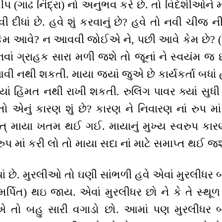
ીપ (ગાઢ નિંદ્રા) નો અનુભવ કરે છે. તો વિદેશીઓ
ી દીધાં છે. હવે શું કરવાનું છે? હવે તો નવી ચીજ 
ેમ આવે? ન આવવી જોઈએ ને, પછી આવે કેમ છે? (મા
વાં ગ્રાહક સારા મળી જશે તો જૂનાં ને સ્વયંમ જ છો
વી નથી શકતી. માયા જ્યાં જુએ છે કાર્યકર્તા બધાં
્યાં હિંમત નથી રાખી શકતી. રુલિંગ પાવર ક્યાં સુધ
 એનું કારણ શું છે? કારણ ને નિવારણ નાં રુપ માં
્ માયા ખતમ થઈ ગઈ. માયાનું મુખ્ય સ્વરુપ કારણ 
રુપ માં કરી લો તો માયા સદા નાં માટે સમાપ્ત થઈ જશ
 છે. મુરલીઓ તો ઘણી સાંભળી હવે એવાં મુરલીધર બ
પિત) થઇ જાય. એવાં મુરલીધર છો ને કે તે સ્થૂળ
 તો બહુ સારી વગાડો છો. આમાં પણ મુરલીધર બન