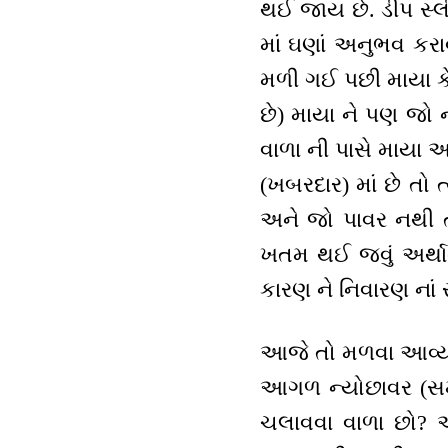
થઈ જાય છે. ડીપ સ્લ
માં ઘણાં અનુભવ કરાવ
મળી ગઈ પછી માયા ક
છે) માયા ને પણ જો ન
વાળા ની પાસે માયા આ
(ખબરદાર) માં છે તો ત
અને જો પાવર નથી તો
ખતમ થઈ જવું અર્થાત
કારણ ને નિવારણ નાં 
આજે તો મળવા આવ્યાં
આગળ ન્યોછાવર (સમર્
ચલાવવા વાળા છો? એ