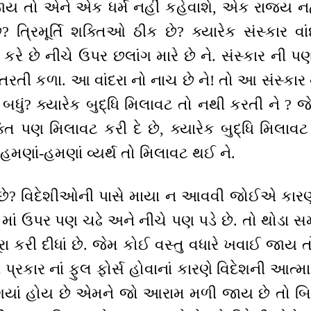
 તો એને એક ધર્મ નહીં કહેવાશે, એક રાજ્ય નહી
ે? ત્રિમૂર્તિ શક્તિઓ ઠીક છે? ક્યારેક સંસ્કાર 
શું કરે છે નીચે ઉપર છલાંગ મારે છે ને. સંસ્કાર ની
રતી કળા. આ વાંદરા નો નાચ છે ને! તો આ સંસ્કાર
 ને બધું? ક્યારેક બુદ્ધિ મિલાવટ તો નથી કરતી ન
્તિ પણ મિલાવટ કરી દે છે, ક્યારેક બુદ્ધિ મિલાવટ
હમણાં-હમણાં વ્યર્થ તો મિલાવટ થઈ ને.
 છે? વિદેશીઓની પાસે માયા ન આવવી જોઈએ કારણ ક
ં ઉપર પણ ચઢે અને નીચે પણ પડે છે. તો થોડા સમય 
રા કરી દીધાં છે. જેમ કોઈ વસ્તુ વધારે ખવાઈ જાય 
ં પ્રકાર નાં ફુલ ફોર્સ હોવાનાં કારણે વિદેશની આ
 ગયાં હોય છે એમને જો આરામ મળી જાય છે તો બ