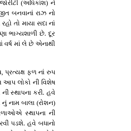
ોરીટી (અધિકાંશ) ને
ીત બનવાનાં રાઝ નો
રહો તો માયા સદા નાં
ા ભાગ્યશાળી છે. દૂર
ર્ષ માં લે છે એનાથી
.
પ્રત્યક્ષ ફળ નાં રુપ
 પણ આપ લોકો ની વિશેષ
 ની સ્થાપના કરી. હવે
તા નું નામ બાલા (રોશન)
 વાળાઓએ સ્થાપના ની
રવી પડશે. હવે બધાનો