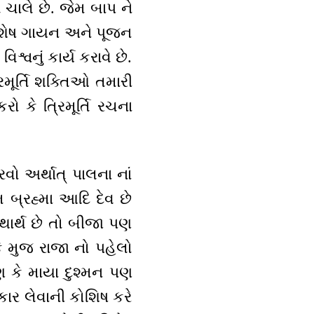
 ચાલે છે. જેમ બાપ ને
ું વિશેષ ગાયન અને પૂજન
િશ્વનું કાર્ય કરાવે છે.
ૂર્તિ શક્તિઓ તમારી
ો કે ત્રિમૂર્તિ રચના
કરવો અર્થાત્ પાલના નાં
મ બ્રહ્મા આદિ દેવ છે
યથાર્થ છે તો બીજા પણ
કે મુજ રાજા નો પહેલો
ણ કે માયા દુશ્મન પણ
કાર લેવાની કોશિષ કરે