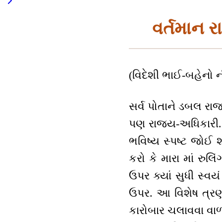
વર્તમાન 
(વિદેશી ભાઈ-બહેનો ન
સર્વ પોતાને ડબલ રા
પણ રાજ્ય-અધિકારી. વર્
ભવિષ્ય સ્પષ્ટ જોઈ 
કરો કે મારા માં રુલિં
ઉપર ક્યાં સુધી સ્વય
ઉપર. આ વિશેષ ત્રણ
કારોબાર ચલાવવા વાળી