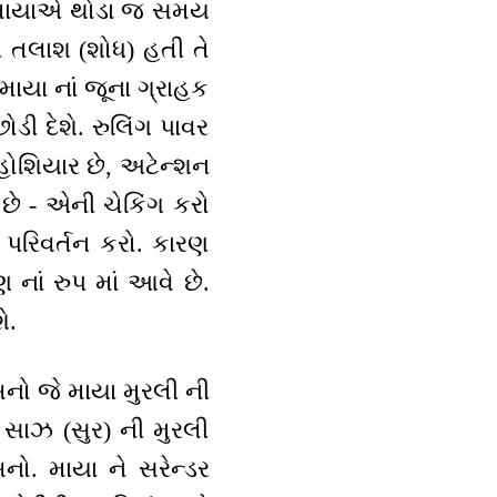
ને માયાએ થોડા જ સમય
ની તલાશ (શોધ) હતી તે
યા નાં જૂના ગ્રાહક
ડી દેશે. રુલિંગ પાવર
 હોશિયાર છે, અટેન્શન
ી છે - એની ચેકિંગ કરો
 પરિવર્તન કરો. કારણ
નાં રુપ માં આવે છે.
ે.
નો જે માયા મુરલી ની
 સાઝ (સુર) ની મુરલી
ો. માયા ને સરેન્ડર