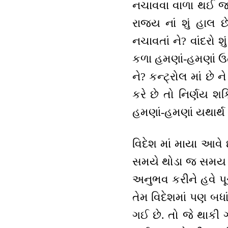
નચાવવા વાળા થઈ જાય
રાજ્ય નાં શું હાલ છ
નચાવતાં ને? વાંદરો 
કળા હમણાં-હમણાં ઉત
ને? કન્ટ્રોલ માં છે
કરે છે તો નિર્ણય શક
હમણાં-હમણાં યથાર્થ 
વિદેશ માં માયા આવે
સમયે થોડા જ સમય મા
અનુભવ કરીને હવે પૂ
તેમ વિદેશમાં પણ બધા
ગઈ છે. તો જે થાકી