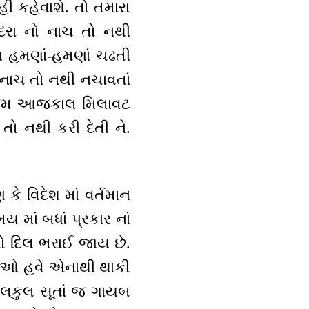
ં કહેવાશે. તો તમારા
વાંદરા નો નાચ તો નથી
 પણ હમણાં-હમણાં ચઢતી
 નાચ તો નથી નચાવતાં
ે ? જેમ આજકાલ મિલાવટ
 તો નથી કરી દેતી ને.
ે વિદેશ માં વર્તમાન
માં બધાં પ્રકાર નાં
તો દિલ ભરાઈ જાય છે.
ત્માઓ હવે એનાથી થાકી
િલકુલ સૂતાં જ ગાયબ