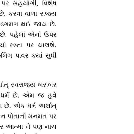
 પર સહયોગી, વિશેષ
 છે. કરવા વાળા રાજ્ય
્ય ડગમગ થઈ જાય છે.
ે. પહેલાં એનાં ઉપર
ચાં રસ્તા પર ચાલશે.
િંગ પાવર ક્યાં સુધી
થાત્ સ્વરાજ્ય બરાબર
 ધર્મ છે. એમ જ હવે
છે. એક ધર્મ અર્થાત્
. મન પોતાની મનમત પર
કાર આત્મા ને પણ નાચ