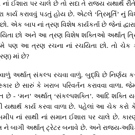
નાં ઈશારા પર ચાલે છે તો સદા તે રાજ્ય યથાર્થ રીતે
ા કાર્ય કરાવવું પડતું હોય છે. એટલે ‘ત્રિમૂર્તિ’ ન
 છો. એક બાપ નાં ત્રણ વિશેષ કાર્યકર્તા છે જેનાં દ્વારા વ
ા છો અને આ ત્રણ વિશેષ શક્તિઓ અર્થાત્ ત્રિમ
. તમે પણ આ ત્રણ રચના નાં રચયિતા છો. તો ચેક કર
રણ) માં છે?
ાળું અર્થાત્ સંકલ્પ રચવા વાળું. બુદ્ધિ છે નિર્ણય 
ંસ્કાર છે સારું કે ખરાબ પરિવર્તન કરાવવા વાળા. જે
િ છે - ‘મન’ અર્થાત્ ‘સંકલ્પશક્તિ’. આદિ શક્તિ 
થી યથાર્થ કાર્ય કરવા વાળા છે. પહેલાં આ ચેક કરો 
 સમીપ નાં સાથી નાં સમાન ઈશારા પર ચાલે છે. કાર
ને બાગી અર્થાત્ ટ્રેટર બનાવે છે. અને રાજ્ય-અધિ