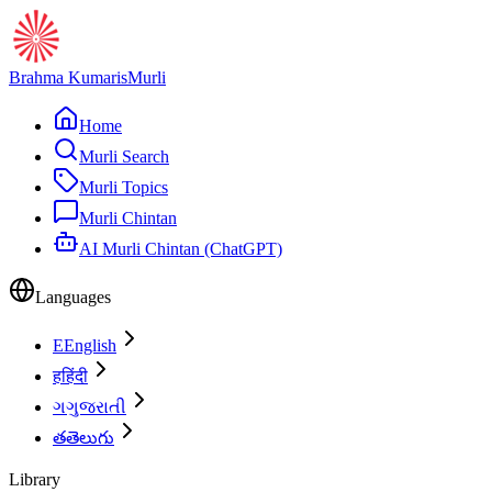
Brahma Kumaris
Murli
Home
Murli Search
Murli Topics
Murli Chintan
AI Murli Chintan (ChatGPT)
Languages
E
English
ह
हिंदी
ગ
ગુજરાતી
త
తెలుగు
Library