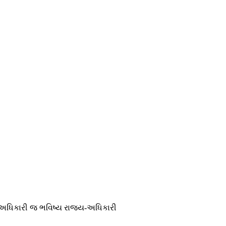
્ય-અધિકારી જ ભવિષ્ય રાજ્ય-અધિકારી