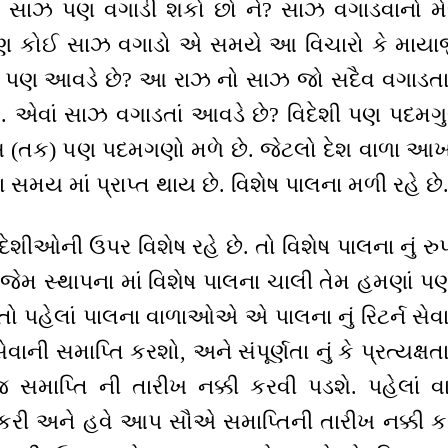
 સાઝ પણ વગાડી શકો છો ને? સાઝ વગાડવાનો મેજ
પણ કોઈ સાઝ વગાડો એ સમયે આ વિચારો કે માયાજ
) પણ આવડે છે? આ રાઝ નો સાઝ જો સદૈવ વગાડતા 
ે. એવાં સાઝ વગાડતાં આવડે છે? વિદેશી પણ પદમગુણ
 (તક) પણ પદમગણો મળે છે. જેટલો દેશ વાળા આખાં વ
 સમય માં પ્રાપ્ત થાય છે. વિશેષ પાલના મળી રહે છે
ઓની ઉપર વિશેષ રહે છે. તો વિશેષ પાલના નું રુપ, 
પડે. જેમ સ્થાપના માં વિશેષ પાલના ચાલી તેમ હમણાં
તો પહેલાં પાલના વાળાઓએ એ પાલના નું રિટર્ન સેવા
વાની સમાપ્તિ કરશો, અને સંપૂર્ણતા નું કે પ્રત્યક્ષ
 સમાપ્તિ ની તારીખ નક્કી કરવી પડશે. પહેલાં
) કરી અને હવે આપ સૌએ સમાપ્તિની તારીખ નક્કી ક