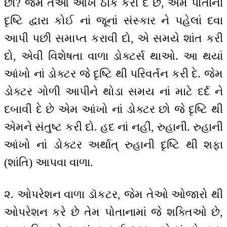
છો? જેમ તેઓ આંખ ઠીક કરી દે છે, એમ પોતાની
દૃષ્ટિ દ્વારા કોઈ નાં જૂનાં સંસ્કાર ને પહેલાં દવા
આપી પછી સમાપ્ત કરાવી દો, એ સમયે શાંત કરી
દો, એવી વિશેષતા વાળા ડોક્ટર્સ થાઓ. આ થયાં
આંખો નાં ડોક્ટર જે દૃષ્ટિ થી પરિવર્તન કરી દે. જેમ
ડોક્ટર ગોળી આપીને થોડા સમય નાં માટે દર્દ ને
દબાવી દે છે એમ આંખો નાં ડોક્ટર છો જે દૃષ્ટિ થી
એમને સંતુષ્ટ કરી દો. હદ નાં નહીં, રુહાની. રુહાની
આંખો નાં ડોક્ટર અર્થાત્ રુહાની દૃષ્ટિ થી શફા
(શાંતિ) આપવા વાળા.
૨. ઓપરેશન વાળા ડૉકટર, જેમ તેઓ ઓજારો થી
ઓપરેશન કરે છે તેમ પોતાનામાં જે શક્તિઓ છે,