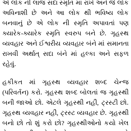
એ લોક ની લાજ સદા સ્મૃતિ માં રાખે અને જે લોક
અવિનાશી છે અને આ લોક થી ભવિષ્ય લોક
બનવાનું છે એ લોક ની સ્મૃતિ અપાવતાં પણ
ક્યારેક-ક્યારેક સ્મૃતિ સ્વરુપ બને છે. ગૃહસ્થ
વ્યવહાર અને ઈશ્વરીય વ્યવહાર બંને માં સમાનતા
રાખવી અર્થાત્ સદા બંને માં હલ્કા અને સફળ
રહેવું.
હકીકત માં ગૃહસ્થ વ્યવહાર શબ્દ ચેન્જ
(પરિવર્તન) કરો. ગૃહસ્થ શબ્દ બોલતાં જ ગૃહસ્થી
બની જાઓ છો. એટલે ગૃહસ્થી નહીં, ટ્રસ્ટી છો.
ગૃહસ્થ વ્યવહાર નહીં, ટ્રસ્ટ વ્યવહાર છે. ગૃહસ્થી
બનો છો તો શું કરો છો? ગૃહસ્થીઓનો કયો ખેલ