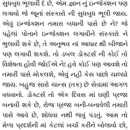
સુધબુધ ભૂલાવી દે છે, એમ જ્ઞાન નું ઇન્જેક્શન પણ
લગાવો જે જૂનાં સંસ્કારો ની સુધબુધ ભૂલી જાય.
એવું ઇન્જેક્શન તમારા બધાની પાસે છે ને? જે
પહેલાં પોતાને ઇન્જેક્શન લગાવીને સંસ્કારો ને
ભુલાવી શકે છે, તે અનુભવ નાં આધાર થી બીજાને
પણ લગાવી શકશે. તો ડબલ ડોક્ટર્સ ની કોઈ તો
વિશેષતા હોવી જોઈએ ને! હવે કોઈ પણ આવશે તો
તમારી પાસે મોકલશે, એવું નહીં કેસ પાછો ચાલ્યો
જાય. બહુજ સારો ચાન્સ (તક) છે સેવામાં આગળ
વધવાનો. ડોક્ટર્સ તો એક દિવસ માં ઘણી પ્રજા
બનાવી શકે છે, રોજ પ્રજા બની-બનાવેલી તમારી
પાસે આવે છે, શોધવા નથી જવું પડતું. આમ તો
મેળા પ્રદર્શની માં કેટલાં ખર્ચા કરીને બોલાવો છો,