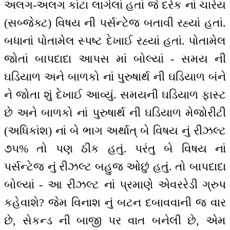
અલગ-અલગ કાંટા લાગેલાં હતાં જે દરેક નાં ચારેય
(સબ્જેક્ટ) વિષય ની પર્સન્ટેજ બતાવી રહ્યાં હતાં.
બધાનાં પોતામેલ સ્પષ્ટ દેખાઈ રહ્યાં હતાં. પોતામેલ
જોતાં બાપદાદા આપસ માં બોલ્યાં - સમય ની
ઘડિયાળ અને બાળકો નાં પુરુષાર્થ ની ઘડિયાળ બંને
ને જોતા શું દેખાઈ આવ્યું. સમયની ઘડિયાળ ફાસ્ટ
છે અને બાળકો નાં પુરુષાર્થ ની ઘડિયાળ મેજોરીટી
(અધિકાંશ) નાં બે ભાગ અર્થાત્ બે વિષય નું રીઝલ્ટ
૭૫% તો પણ ઠીક હતું. પરંતુ બે વિષય નાં
પર્સન્ટેજ નું રીઝલ્ટ બહુજ ઓછું હતું. તો બાપદાદા
બોલ્યાં - આ રીઝલ્ટ નાં પ્રમાણે એવરરેડી ગ્રુપ
કહેવાશે? જેમ વિનાશ નું બટન દબાવવાની જ વાર
છે, સેકન્ડ ની બાજી પર વાત બનેલી છે, એમ