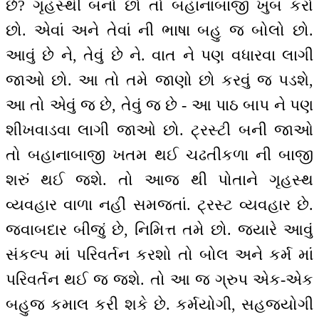
છે? ગૃહસ્થી બનો છો તો બહાનાબાજી ખુબ કરો
છો. એવાં અને તેવાં ની ભાષા બહુ જ બોલો છો.
આવું છે ને, તેવું છે ને. વાત ને પણ વધારવા લાગી
જાઓ છો. આ તો તમે જાણો છો કરવું જ પડશે,
આ તો એવું જ છે, તેવું જ છે - આ પાઠ બાપ ને પણ
શીખવાડવા લાગી જાઓ છો. ટ્રસ્ટી બની જાઓ
તો બહાનાબાજી ખતમ થઈ ચઢતીકળા ની બાજી
શરું થઈ જશે. તો આજ થી પોતાને ગૃહસ્થ
વ્યવહાર વાળા નહીં સમજતાં. ટ્રસ્ટ વ્યવહાર છે.
જવાબદાર બીજું છે, નિમિત્ત તમે છો. જ્યારે આવું
સંકલ્પ માં પરિવર્તન કરશો તો બોલ અને કર્મ માં
પરિવર્તન થઈ જ જશે. તો આ જ ગ્રુપ એક-એક
બહુજ કમાલ કરી શકે છે. કર્મયોગી, સહજયોગી