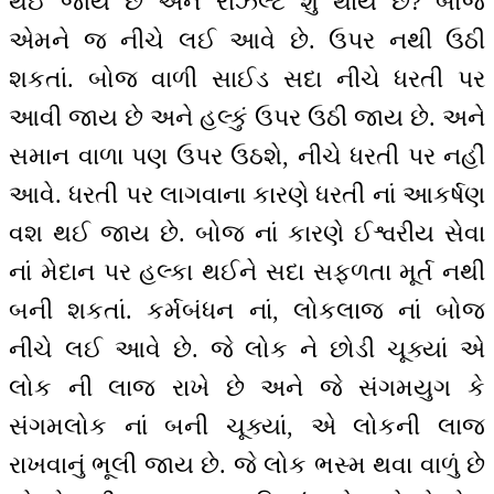
થઈ જાય છે અને રીઝલ્ટ શું થાય છે? બોજ
એમને જ નીચે લઈ આવે છે. ઉપર નથી ઉઠી
શકતાં. બોજ વાળી સાઈડ સદા નીચે ધરતી પર
આવી જાય છે અને હલ્કું ઉપર ઉઠી જાય છે. અને
સમાન વાળા પણ ઉપર ઉઠશે, નીચે ધરતી પર નહીં
આવે. ધરતી પર લાગવાના કારણે ધરતી નાં આકર્ષણ
વશ થઈ જાય છે. બોજ નાં કારણે ઈશ્વરીય સેવા
નાં મેદાન પર હલ્કા થઈને સદા સફળતા મૂર્ત નથી
બની શકતાં. કર્મબંધન નાં, લોકલાજ નાં બોજ
નીચે લઈ આવે છે. જે લોક ને છોડી ચૂક્યાં એ
લોક ની લાજ રાખે છે અને જે સંગમયુગ કે
સંગમલોક નાં બની ચૂક્યાં, એ લોકની લાજ
રાખવાનું ભૂલી જાય છે. જે લોક ભસ્મ થવા વાળું છે