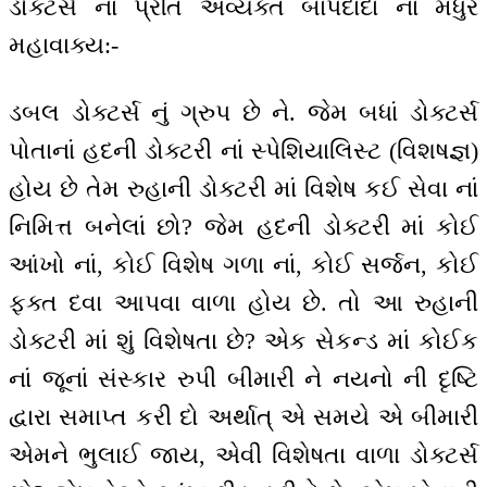
ડોક્ટર્સ નાં પ્રતિ અવ્યક્ત બાપદાદા નાં મધુર
મહાવાક્ય:-
ડબલ ડોક્ટર્સ નું ગ્રુપ છે ને. જેમ બધાં ડોક્ટર્સ
પોતાનાં હદની ડોક્ટરી નાં સ્પેશિયાલિસ્ટ (વિશષજ્ઞ)
હોય છે તેમ રુહાની ડોક્ટરી માં વિશેષ કઈ સેવા નાં
નિમિત્ત બનેલાં છો? જેમ હદની ડોક્ટરી માં કોઈ
આંખો નાં, કોઈ વિશેષ ગળા નાં, કોઈ સર્જન, કોઈ
ફક્ત દવા આપવા વાળા હોય છે. તો આ રુહાની
ડોક્ટરી માં શું વિશેષતા છે? એક સેકન્ડ માં કોઈક
નાં જૂનાં સંસ્કાર રુપી બીમારી ને નયનો ની દૃષ્ટિ
દ્વારા સમાપ્ત કરી દો અર્થાત્ એ સમયે એ બીમારી
એમને ભુલાઈ જાય, એવી વિશેષતા વાળા ડોક્ટર્સ