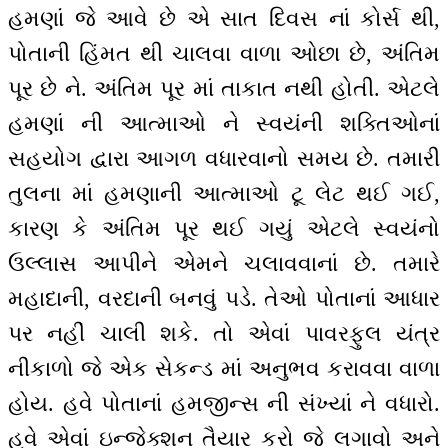
હમણાં જે આવે છે એ સાત દિવસ નાં કોર્સ થી,
પોતાની હિંમત થી ચાલવા વાળા ઓછા છે, અંતિમ
પૂર છે ને. અંતિમ પૂર માં તાકાત નથી હોતી. એટલે
હમણાં ની આત્માઓ ને સ્વયંની શક્તિઓનાં
સહયોગ દ્વારા આગળ વધારવાનો સમય છે. તમારી
તુલના માં હમણાની આત્માઓ ટૂ લેટ થઈ ગઈ,
કારણ કે અંતિમ પૂર થઈ ગયું એટલે સ્વયંનો
ઉલ્લાસ આપીને એમને ચલાવવાનાં છે. તમારે
મહાદાની, વરદાની બનવું પડે. તેઓ પોતાનાં આધાર
પર નહીં ચાલી શકે. તો એવાં પાવરફુલ યંત્ર
નીકાળો જે એક સેકન્ડ માં અનુભવ કરાવવા વાળા
હોય. હવે પોતાનાં હમજીન્સ ની સંખ્યાં ને વધારો.
હવે એવાં ઇન્જેક્શન તૈયાર કરો જે લગાવો અને