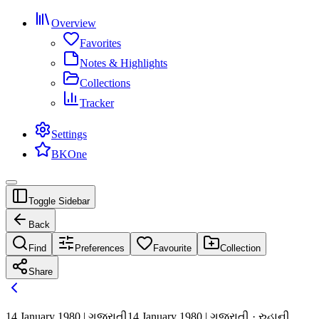
Overview
Favorites
Notes & Highlights
Collections
Tracker
Settings
BKOne
Toggle Sidebar
Back
Find
Preferences
Favourite
Collection
Share
14 January 1980 | ગુજરાતી
14 January 1980 | ગુજરાતી · રુહાની