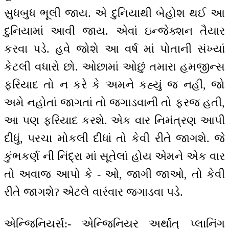
સુધબુધ ભૂલી જાય. એ દુનિયાથી બેહોશ થઈ આ
દુનિયામાં આવી જાય. એવાં ઇન્જેક્શન તૈયાર
કરવા પડે. હવે જોશે આ વર્ષ માં પોતાની સંખ્યાં
કેટલી વધારો છો. ઓછામાં ઓછું તમારા હમજીન્સ
ફરિયાદ તો ન કરે કે અમને કહ્યું જ નહીં, જો
અમે નહોતાં જાગતાં તો જગાડવાની તો ફરજ હતી,
આ પણ ફરિયાદ કરશે. એક વાર નિમંત્રણ આપી
દીધું, પરચા મોકલી દીધાં તો કેવી રીતે જાગશે. જે
કુંભકર્ણ ની નિંદ્રા માં સૂતેલાં હોય એમને એક વાર
તો અવાજ આપો કે - ઓ, જાગી જાઓ, તો કેવી
રીતે જાગશે? એટલે વારંવાર જગાડવા પડે.
એન્જિનિયર્સ:- એન્જિનિયર અર્થાત્ પ્લાનિંગ