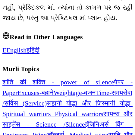
નહીં, પ્રેક્ટિકલ માં. ત્યાંના તો કાગળ પર જ રહી
જાય છે, પરંતુ આ પ્રેક્ટિકલ માં પ્લાન હોય.
Read in Other Languages
E
English
ह
हिंदी
Murli Topics
शांति की शक्ति - power of silence
पेपर -
Paper
Excuses-बहाने
Weightage-वजन
Time-समय
सेवा
/सर्विस (Service)
रूहानी योद्धा और जिस्मानी योद्धा-
Spiritual warriors Physical warriors
सायन्स और
साइलेंस - Science /Silence
इंजिनिअर्स विंग -
Engineers Wing
डॉक्टर्स -Medical wing
स्मृति और