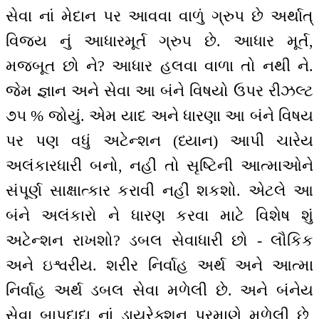
સેવા નાં મેદાન પર આવવા વાળું ગ્રુપ છે અર્થાત્
વિજય નું આધારમૂર્ત ગ્રુપ છે. આધાર મૂર્ત,
મજબૂત છો ને? આધાર હલવા વાળા તો નથી ને.
જેમ જ્ઞાન અને સેવા આ બંને વિષયો ઉપર રીઝલ્ટ
૭૫ % જોયું. એમ યાદ અને ધારણા આ બંને વિષય
પર પણ વધું અટેન્શન (ધ્યાન) આપી ચારેય
અલંકારધારી બનો, નહીં તો સૃષ્ટિની આત્માઓને
સંપૂર્ણ સાક્ષાત્કાર કરાવી નહીં શકશો. એટલે આ
બંને અલંકારો ને ધારણ કરવા માટે વિશેષ શું
અટેન્શન રાખશો? ડબલ સેવાધારી છો - લૌકિક
અને ઇશ્વરીય. શરીર નિર્વાહ અર્થ અને આત્મા
નિર્વાહ અર્થ ડબલ સેવા મળેલી છે. અને બંનેય
સેવા બાપદાદા નાં ડાયરેક્શન પ્રમાણે મળેલી છે,