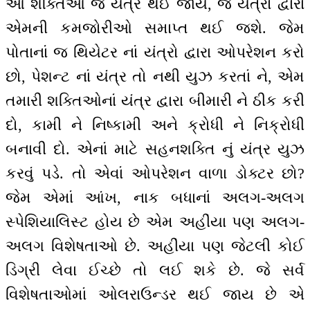
આ શક્તિઓ જ યંત્ર થઈ જાય, જે યંત્રો દ્વારા
એમની કમજોરીઓ સમાપ્ત થઈ જશે. જેમ
પોતાનાં જ થિયેટર નાં યંત્રો દ્વારા ઓપરેશન કરો
છો, પેશન્ટ નાં યંત્ર તો નથી યુઝ કરતાં ને, એમ
તમારી શક્તિઓનાં યંત્ર દ્વારા બીમારી ને ઠીક કરી
દો, કામી ને નિષ્કામી અને ક્રોધી ને નિક્રોધી
બનાવી દો. એનાં માટે સહનશક્તિ નું યંત્ર યુઝ
કરવું પડે. તો એવાં ઓપરેશન વાળા ડોક્ટર છો?
જેમ એમાં આંખ, નાક બધાનાં અલગ-અલગ
સ્પેશિયાલિસ્ટ હોય છે એમ અહીંયા પણ અલગ-
અલગ વિશેષતાઓ છે. અહીંયા પણ જેટલી કોઈ
ડિગ્રી લેવા ઈચ્છે તો લઈ શકે છે. જે સર્વ
વિશેષતાઓમાં ઓલરાઉન્ડર થઈ જાય છે એ