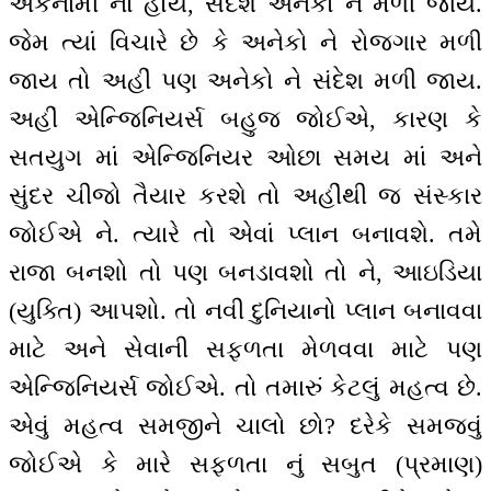
એકનામી નો હોય, સંદેશ અનેકો ને મળી જાય.
જેમ ત્યાં વિચારે છે કે અનેકો ને રોજગાર મળી
જાય તો અહીં પણ અનેકો ને સંદેશ મળી જાય.
અહીં એન્જિનિયર્સ બહુજ જોઈએ, કારણ કે
સતયુગ માં એન્જિનિયર ઓછા સમય માં અને
સુંદર ચીજો તૈયાર કરશે તો અહીંથી જ સંસ્કાર
જોઈએ ને. ત્યારે તો એવાં પ્લાન બનાવશે. તમે
રાજા બનશો તો પણ બનડાવશો તો ને, આઇડિયા
(યુક્તિ) આપશો. તો નવી દુનિયાનો પ્લાન બનાવવા
માટે અને સેવાની સફળતા મેળવવા માટે પણ
એન્જિનિયર્સ જોઈએ. તો તમારું કેટલું મહત્વ છે.
એવું મહત્વ સમજીને ચાલો છો? દરેકે સમજવું
જોઈએ કે મારે સફળતા નું સબુત (પ્રમાણ)