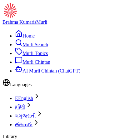
Brahma Kumaris
Murli
Home
Murli Search
Murli Topics
Murli Chintan
AI Murli Chintan (ChatGPT)
Languages
E
English
ह
हिंदी
ગ
ગુજરાતી
త
తెలుగు
Library