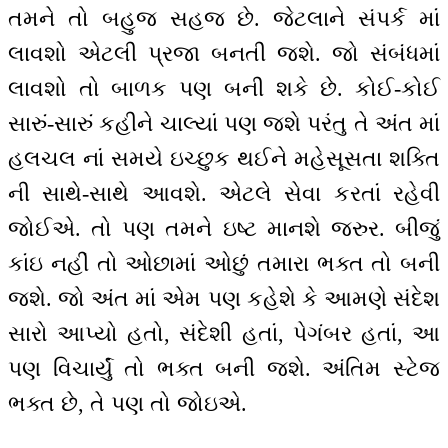
તમને તો બહુજ સહજ છે. જેટલાને સંપર્ક માં
લાવશો એટલી પ્રજા બનતી જશે. જો સંબંધમાં
લાવશો તો બાળક પણ બની શકે છે. કોઈ-કોઈ
સારું-સારું કહીને ચાલ્યાં પણ જશે પરંતુ તે અંત માં
હલચલ નાં સમયે ઇચ્છુક થઈને મહેસૂસતા શક્તિ
ની સાથે-સાથે આવશે. એટલે સેવા કરતાં રહેવી
જોઈએ. તો પણ તમને ઇ‌ષ્ટ માનશે જરુર. બીજું
કાંઇ નહીં તો ઓછામાં ઓછું તમારા ભક્ત તો બની
જશે. જો અંત માં એમ પણ કહેશે કે આમણે સંદેશ
સારો આપ્યો હતો, સંદેશી હતાં, પેગંબર હતાં, આ
પણ વિચાર્યું તો ભક્ત બની જશે. અંતિમ સ્ટેજ
ભક્ત છે, તે પણ તો જોઇએ.