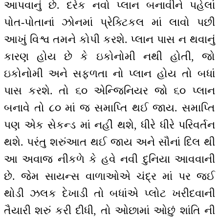
આપવાનું છે. દરેક નવો પ્લાન બનાવીને પહેલાં
પોત-પોતાનાં ઝોનમાં પ્રેક્ટિકલ માં લાવો પછી
આખું વિશ્વ તમને કોપી કરશે. પ્લાન પાસ ન થવાનું
કારણ હોય છે કે ઇકોનોમી નથી હોતી, જો
ઇકોનોમી અને સફળતા નો પ્લાન હોય તો બધાં
પાસ કરશે. તો ૬૦ એન્જિનિયર જો ૬૦ પ્લાન
બનાવે તો ૮૦ માં જ સમાપ્તિ થઈ જાય. સમાપ્તિ
પણ એક સેકન્ડ માં નહીં થશે, ધીરે ધીરે પરિવર્તન
થશે. પરંતુ શરુંઆત થઈ જાય અને સૌનાં દિલ થી
આ અવાજ નીકળે કે હવે નવી દુનિયા આવવાની
છે. જેમ સાયન્સ વાળાઓએ ચંદ્ર માં પર જઈ
થોડી ઝલક દેખાડી તો બધાંએ પ્લોટ ખરીદવાની
તૈયારી શરું કરી દીધી, તો ઓછામાં ઓછું શાંતિ ની