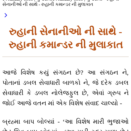
સેનાનીઓ ની સાથે - રુહાની કમાન્ડર ની મુલાકાત
રુહાની સેનાનીઓ ની સાથે -
રુહાની કમાન્ડર ની મુલાકાત
આજે વિશેષ કયું સંગઠન છે? આ સંગઠન ને,
પોતાનાં ડબલ સેવાધારી બાળકો ને, જે દરેક ડબલ
સેવાધારી કે ડબલ નોલેજફુલ છે, એવાં ગ્રુપ ને
જોઈ આજે વતન માં એક વિશેષ સંવાદ ચાલ્યો -
બ્રહ્મા બાપ બોલ્યાં - ‘આ વિશેષ મારી ભુજાઓ