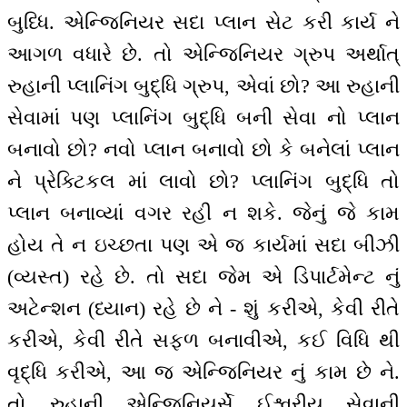
બુધ્ધિ. એન્જિનિયર સદા પ્લાન સેટ કરી કાર્ય ને
આગળ વધારે છે. તો એન્જિનિયર ગ્રુપ અર્થાત્
રુહાની પ્લાનિંગ બુદ્ધિ ગ્રુપ, એવાં છો? આ રુહાની
સેવામાં પણ પ્લાનિંગ બુદ્ધિ બની સેવા નો પ્લાન
બનાવો છો? નવો પ્લાન બનાવો છો કે બનેલાં પ્લાન
ને પ્રેક્ટિકલ માં લાવો છો? પ્લાનિંગ બુદ્ધિ તો
પ્લાન બનાવ્યાં વગર રહી ન શકે. જેનું જે કામ
હોય તે ન ઇચ્છતા પણ એ જ કાર્યમાં સદા બીઝી
(વ્યસ્ત) રહે છે. તો સદા જેમ એ ડિપાર્ટમેન્ટ નું
અટેન્શન (ધ્યાન) રહે છે ને - શું કરીએ, કેવી રીતે
કરીએ, કેવી રીતે સફળ બનાવીએ, કઈ વિધિ થી
વૃદ્ધિ કરીએ, આ જ એન્જિનિયર નું કામ છે ને.
તો રુહાની એન્જિનિયર્સે ઈશ્વરીય સેવાની