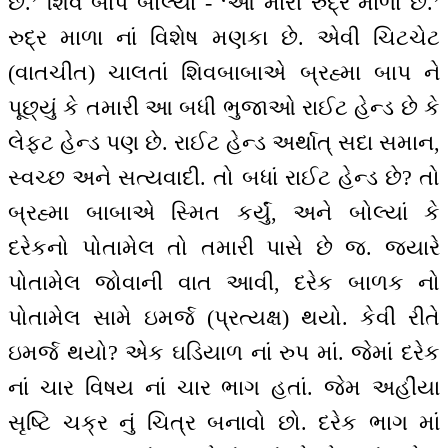
છે.’ શિવ બાપ બોલ્યાં - ‘આ મારી રુદ્ર માળા છે.’
રુદ્ર માળા નાં વિશેષ મણકા છે. એવી ચિટચેટ
(વાતચીત) ચાલતાં શિવબાબાએ બ્રહ્મા બાપ ને
પૂછ્યું કે તમારી આ બધી ભુજાઓ રાઈટ હેન્ડ છે કે
લેફ્ટ હેન્ડ પણ છે. રાઈટ હેન્ડ અર્થાત્ સદા સમાન,
સ્વચ્છ અને સત્યવાદી. તો બધાં રાઈટ હેન્ડ છે? તો
બ્રહ્મા બાબાએ સ્મિત કર્યું, અને બોલ્યાં કે
દરેકનો પોતામેલ તો તમારી પાસે છે જ. જ્યારે
પોતામેલ જોવાની વાત આવી, દરેક બાળક નો
પોતામેલ સામે ઇમર્જ (પ્રત્યક્ષ) થયો. કેવી રીતે
ઇમર્જ થયો? એક ઘડિયાળ નાં રુપ માં. જેમાં દરેક
નાં ચાર વિષય નાં ચાર ભાગ હતાં. જેમ અહીંયા
સૃષ્ટિ ચક્ર નું ચિત્ર બનાવો છો. દરેક ભાગ માં