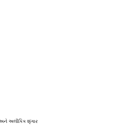
સ અને અલૌકિક શૃંગાર