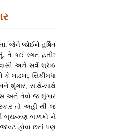
ાર
ં. જેને જોઈને હર્ષિત
ું. તે કઈ રંગત હતી?
વાસી અને સર્વ શ્રેષ્ઠ
ને કે લાડલા, સિકીલધા
ે શૃંગાર, સાથે-સાથે
રેસ અને તેવો જ શૃંગાર
ંસ્કાર તો અહીં થી જ
 થી બ્રાહ્મણ બાળકો ને
 સજાવટ હોવા છતાં પણ