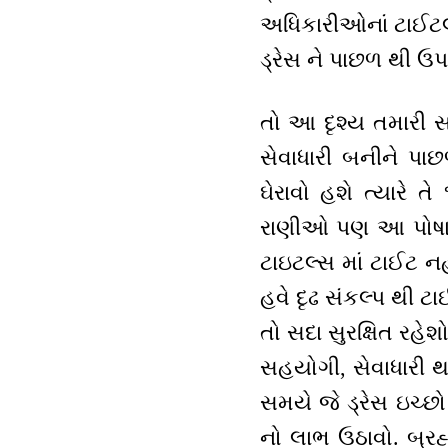
અધિકારીઓનાં ટાઈટલ્સ
ડ્રેસ ને પાછળ થી ઉ
તો આ દૃશ્ય તમારી સ
સેવાધારી બનીને પાછ
ઘેરાવો હશે ત્યારે
રાણીઓ પણ આ પોષાક લ
ટાઇટલ્સ માં ટાઈટ નહ
હવે દૃઢ સંકલ્પ થી ટાઈ
તો સદા સુરક્ષિત રહેશ
સહયોગી, સેવાધારી થ
સમયે જે ડ્રેસ ઇચ્છો ત
નો લાભ ઉઠાવો. બ્રહ્