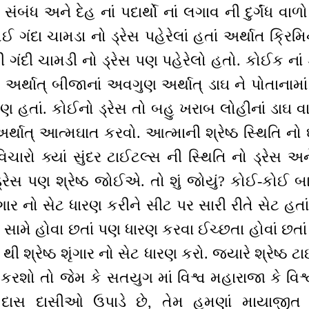
ાં સંબંધ અને દેહ નાં પદાર્થો નાં લગાવ ની દુર્ગંધ વા
ોઈ ગંદા ચામડા નો ડ્રેસ પહેરેલાં હતાં અર્થાત ક્ર
ી ગંદી ચામડી નો ડ્રેસ પણ પહેરેલો હતો. કોઈક નાં 
ાઘ અર્થાત્ બીજાનાં અવગુણ અર્થાત્ ડાઘ ને પોતાનામાં
 પણ હતાં. કોઈનો ડ્રેસ તો બહુ ખરાબ લોહીનાં ડાઘ વ
 અર્થાત્ આત્મઘાત કરવો. આત્માની શ્રેષ્ઠ સ્થિતિ નો
િચારો ક્યાં સુંદર ટાઈટલ્સ ની સ્થિતિ નો ડ્રેસ અને
ડ્રેસ પણ શ્રેષ્ઠ જોઈએ. તો શું જોયું? કોઈ-ક
 શૃંગાર નો સેટ ધારણ કરીને સીટ પર સારી રીતે સેટ હતા
 સામે હોવા છતાં પણ ધારણ કરવા ઈચ્છતા હોવાં છતા
ી શ્રેષ્ઠ શૃંગાર નો સેટ ધારણ કરો. જ્યારે શ્રેષ્ઠ 
 કરશો તો જેમ કે સતયુગ માં વિશ્વ મહારાજા કે વિશ
 દાસ દાસીઓ ઉપાડે છે, તેમ હમણાં માયાજીત 