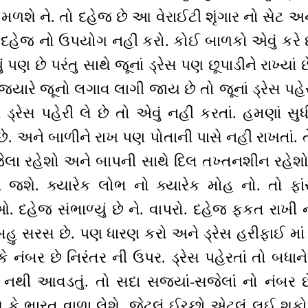
 મળશે ને. તો દહેજ છે આ વેરાઈટી શૃંગાર નો સેટ અને
ાં દહેજ નો ઉપયોગ નહીં કરો. કોઈ બાળકો એવું કરે છ
ં પણ છે પરંતુ સાથે જૂનાં ડ્રેસ પણ છૂપાડીને રાખ્યાં
્યારે જૂનો લગાવ લાગી જાય છે તો જૂનાં ડ્રેસ પહેર
ાં ડ્રેસ પહેરી લે છે તો એવું નહીં કરતાં. હમણાં સુ
છે. અને બાળીને રાખ પણ પોતાની પાસે નહીં રાખતાં. 
ેલા રહેશો અને બાપની સાથે દિલ તખ્તનશીન રહેશ
જશે. ક્યારેક લોભ નો ક્યારેક મોહ નો. તો ફાંસ
હેજ સંભાળ્યું છે ને. વાપરો. દહેજ ફકત રાખી નહ
, બહુ સરસ છે. પણ ધારણ કરો અને ડ્રેસ હરીફાઈ માં
ે નંબર છે નિરંતર ની ઉપર. ડ્રેસ પહેરતાં તો બધાને
થી આવડતું. તો સદા સજ્યાં-સજેલાં નો નંબર છે
કે ભારત વાળા લેશે. જેટલું ઈચ્છો એટલું લઈ શકો છ