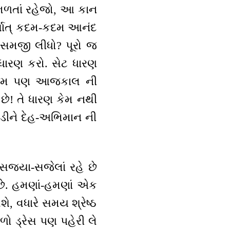
ંભળતાં રહેજો, આ કાન
ર્થાત્ કદમ-કદમ આનંદ
 સમજી લીધો? પૂરો જ
રણ કરો. સેટ ધારણ
ો. આમ પણ આજકાલ ની
ટ છે! તે ધારણ કેમ નથી
 છોડીને દેહ-અભિમાન ની
જ્યા-સજેલાં રહે છે
છે. હમણાં-હમણાં એક
શે, વધારે સમય શ્રેષ્ઠ
ાળો ડ્રેસ પણ પહેરી લે