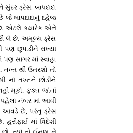
 સુંદર ડ્રેસ. બાપદાદા
ે જે બાપદાદાનું દહેજ
 છે. એટલે ક્યારેક એને
ી લે છે. અમૂલ્ય ડ્રેસ
ધી પણ છૂપાડીને રાખ્યાં
તે પણ સાગર માં સ્વાહા
ો. તખ્ત થી ઉતરશો તો
ી નાં તખ્તને છોડીને
ીં મૂકો. ફક્ત જોતાં
 પહેલાં નંબર માં આવી
 આવડે છે, પરંતુ ડ્રેસ
. હરીફાઈ માં વિદેશી
ો. ત્યાં તો ઈનામ ને