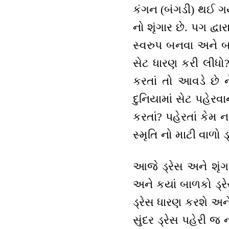
કંગન (બંગડી) થઈ ગય
નો શૃંગાર છે. પગ દ
સ્વરુપ બનવા અને બ
સેટ ધારણ કરી લી
કરતાં તો આવડે છે
દુનિયામાં સેટ પહેરવા
કરતાં? પહેરતાં કેમ ન
સ્મૃતિ નો માટી વાળો ડ
આજે ડ્રેસ અને શૃં
અને કયાં બાળકો ડ્
ડ્રેસ ધારણ કરશે અને 
સુંદર ડ્રેસ પહેરી જ 