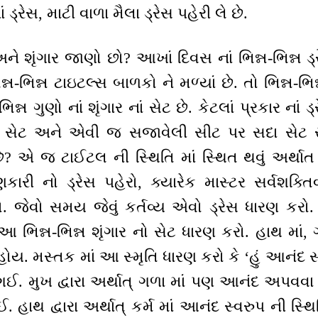
્રેસ, માટી વાળા મૈલા ડ્રેસ પહેરી લે છે.
ને શૃંગાર જાણો છો? આખાં દિવસ નાં ભિન્ન-ભિન્ન ડ
ન્ન-ભિન્ન ટાઇટલ્સ બાળકો ને મળ્યાં છે. તો ભિન્ન-ભિ
ભિન્ન ગુણો નાં શૃંગાર નાં સેટ છે. કેટલાં પ્રકાર નાં 
નો સેટ અને એવી જ સજાવેલી સીટ પર સદા સેટ રહો
ે? એ જ ટાઈટલ ની સ્થિતિ માં સ્થિત થવું અર્થાત 
ાણકારી નો ડ્રેસ પહેરો, ક્યારેક માસ્ટર સર્વશક્ત
ો. જેવો સમય જેવું કર્તવ્ય એવો ડ્રેસ ધારણ કરો. સ
 આ ભિન્ન-ભિન્ન શૃંગાર નો સેટ ધારણ કરો. હાથ માં, 
હોય. મસ્તક માં આ સ્મૃતિ ધારણ કરો કે ‘હું આનંદ સ
ઈ ગઈ. મુખ દ્વારા અર્થાત્ ગળા માં પણ આનંદ અપવવ
હાથ દ્વારા અર્થાત્ કર્મ માં આનંદ સ્વરુપ ની સ્