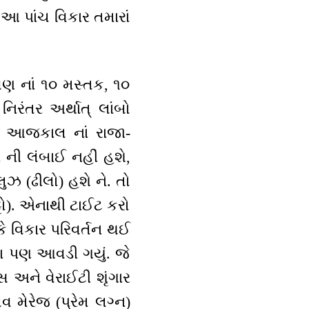
 આ પાંચ વિકાર તમારાં
વણ નાં ૧૦ મસ્તક, ૧૦
િરંતર અર્થાત્ લાંબો
ે. આજકાલ નાં રાજા-
 ની લંબાઈ નહીં હશે,
ુઝ (ઢીલો) હશે ને. તો
પટ્ટો). એનાથી ટાઈટ કરો
 કે વિકાર પરિવર્તન થઈ
તા પણ આવડી ગયું. જે
રેસ અને વેરાઈટી શૃંગાર
વ મેરેજ (પ્રેમ લગ્ન)