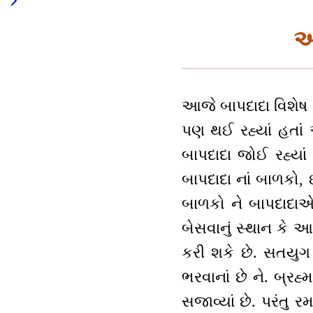
અ
આજે બાપદાદા વિશેષ ચ
પણ થઈ રહ્યાં હતાં 
બાપદાદા જોઈ રહ્યાં હ
બાપદાદા નાં બાળકો, 
બાળકો ને બાપદાદાએ 
બેસવાનું સ્થાન કે આસ
કરી શકે છે. સતયુગ 
ભરવાનાં છે ને. બ્રહ્
સજાવ્યાં છે. પરંતુ