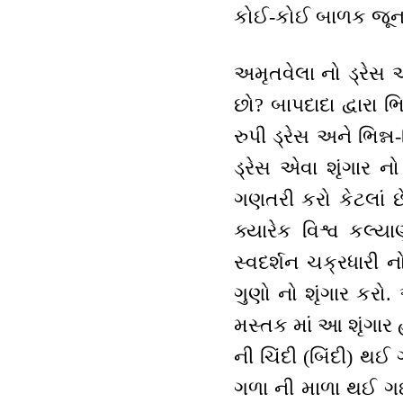
કોઈ-કોઈ બાળક જૂનાં ડ
અમૃતવેલા નો ડ્રેસ અ
છો? બાપદાદા દ્વારા ભિ
રુપી ડ્રેસ અને ભિન્ન-
ડ્રેસ એવા શૃંગાર 
ગણતરી કરો કેટલાં છ
ક્યારેક વિશ્વ કલ્ય
સ્વદર્શન ચક્રધારી ન
ગુણો નો શૃંગાર કરો.
મસ્તક માં આ શૃંગાર 
ની ચિંદી (બિંદી) થ
ગળા ની માળા થઈ ગઈ. 