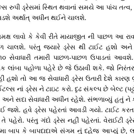
 રુપી ડ્રેસમાં સ્થિત થવાનાં સમયે આ પાંચ તત્વ,
પાડશે અર્થાત્ અધીન થઈને ચાલશે.
મક્ષ લાવો કે કેવી રીતે માયાજીત ની પાછળ આ રા
ળ ચાલશે. પરંતુ જ્યારે ડ્રેસ થી ટાઈટ હશો અને ન
 તે ૧૦ સેવાધારી તમારી પાછળ-પાછળ ઉપાડતાં આવશ
ાંબા પહોળા પહેરે છે જે ઉઠાવી શકે. જો નિરંતર
ીં હશો તો આ જ સેવાધારી ડ્રેસ ઉતારી દેશે કારણ લ
ટલ્સ નાં ડ્રેસ ને ટાઇટ કરો. દૃઢ સંકલ્પ છે બેલ્ટ (
ો અને સદા સેવાધારી અધીન રહેશે. સંભળાવ્યું હતું ને
ઈ જશે. હવે ડ્રેસ પહેરતાં આવડી ગયો. ટાઈટ કર
ે પહેરો. પરંતુ ગંદો ડ્રેસ નહીં પહેરતાં. વેરાઈટી ડ્
મા બાપ કે બાપદાદાએ સંગમ નું દહેજ આપ્યું છે, લ