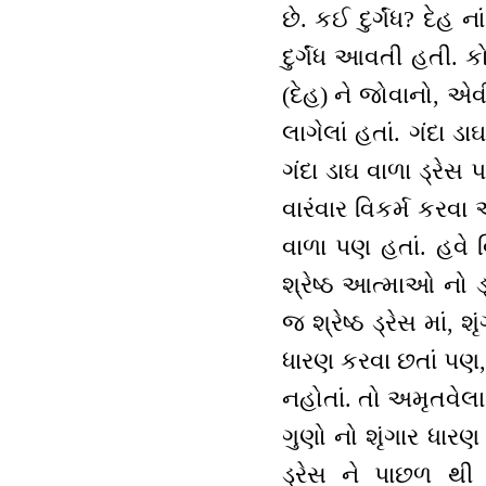
છે. કઈ દુર્ગંધ? દેહ ન
દુર્ગંધ આવતી હતી. ક
(દેહ) ને જોવાનો, એવ
લાગેલાં હતાં. ગંદા ડ
ગંદા ડાઘ વાળા ડ્રેસ
વારંવાર વિકર્મ કરવા
વાળા પણ હતાં. હવે વ
શ્રેષ્ઠ આત્માઓ નો 
જ શ્રેષ્ઠ ડ્રેસ માં,
ધારણ કરવા છતાં પણ,
નહોતાં. તો અમૃતવેલા થ
ગુણો નો શૃંગાર ધારણ
ડ્રેસ ને પાછળ થી