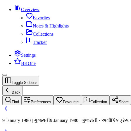
Overview
Favorites
Notes & Highlights
Collections
Tracker
Settings
BKOne
Toggle Sidebar
Back
Find
Preferences
Favourite
Collection
Share
9 January 1980 | ગુજરાતી
9 January 1980 | ગુજરાતી · અલૌકિક ડ્રે