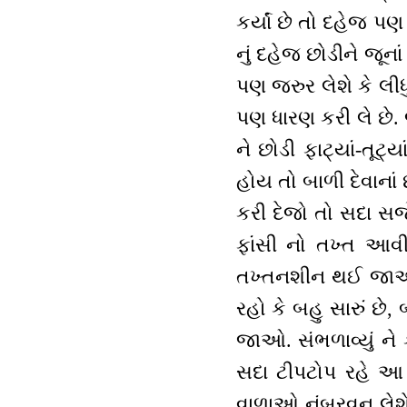
કર્યાં છે તો દહેજ પણ
નું દહેજ છોડીને જૂન
પણ જરુર લેશે કે લીધુ
પણ ધારણ કરી લે છે. જ
ને છોડી ફાટ્યાં-તૂટ્ય
હોય તો બાળી દેવાનાં 
કરી દેજો તો સદા સજ
ફાંસી નો તખ્ત આવી 
તખ્તનશીન થઈ જાઓ. દ
રહો કે બહુ સારું છે
જાઓ. સંભળાવ્યું ને ક
સદા ટીપટોપ રહે આ ન
વાળાઓ નંબરવન લેશે 