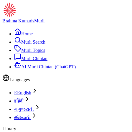
Brahma Kumaris
Murli
Home
Murli Search
Murli Topics
Murli Chintan
AI Murli Chintan (ChatGPT)
Languages
E
English
ह
हिंदी
ગ
ગુજરાતી
త
తెలుగు
Library