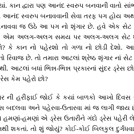
ાં. કાન દ્વારા પણ આનંદ સ્વરુપ બનવાની વાતો સા
્વારા આનંદ સ્વરુપ બનાવવાની સેવા તરફ પગ હોય અ
નાવવા જ ઉઠે આ પગ નો શૃંગાર છે. હવે એક સેટ
ધો? એમ અલગ-અલગ સમય પર અલગ-અલગ સેટ ધા
 ને? કે કાન નો પહેરશો તો ગળા નો છોડી દેશ
નો રિવાજ છે. તો તમારા આટલાં શ્રેષ્ઠ શૃંગાર નાં સે
થી. આટલાં બધાં ભિન્ન-ભિન્ન પ્રકારનાં સુંદર ડ્રેસ
્રેસ કેમ પહેરો છો?
ગાર ની હરીફાઈ જોઈ કે કયાં બાળકો આખો દિવસ સ
રેસ બદલવા અને પહેરવા-ઉતારવા માં જ લાગી જાય 
હમણાં-હમણાં એ ડ્રેસ ઉતારીને ગંદો ડ્રેસ પહેરી લે
નથી શકતાં. તો શું જોયું? કોઈ-કોઈ બિલકુલ દુર્ગંધવ