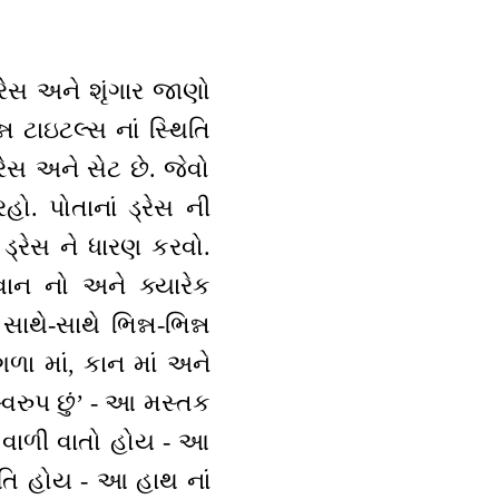
્રેસ અને શૃંગાર જાણો
ન્ન ટાઇટલ્સ નાં સ્થિતિ
ડ્રેસ અને સેટ છે. જેવો
. પોતાનાં ડ્રેસ ની
ડ્રેસ ને ધારણ કરવો.
િવાન નો અને ક્યારેક
ાથે-સાથે ભિન્ન-ભિન્ન
ગળા માં, કાન માં અને
્વરુપ છું’ - આ મસ્તક
ા વાળી વાતો હોય - આ
થિતિ હોય - આ હાથ નાં