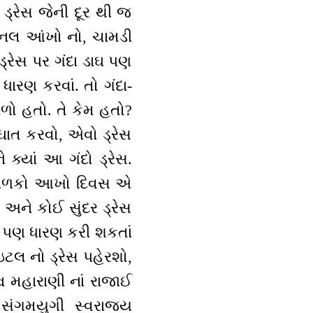
ળો ડ્રેસ જેની દૂર થી જ
િમિનલ આંખો નો, ચામડી
ડ્રેસ પર ગંદા ડાઘ પણ
 ધારણ કરવાં. તો ગંદા-
ાળો હતો. તે કેમ હતો?
 ઘાત કરવો, એવો ડ્રેસ
 ક્યાં આ ગંદો ડ્રેસ.
ોઈ બાળકો આખો દિવસ એ
ં અને કોઈ સુંદર ડ્રેસ
ં પણ ધારણ કરી શકતાં
ટાઇટલ નો ડ્રેસ પહેરશો,
્વ મહારાણી નાં રાજાઈ
સંગમયુગી સ્વરાજ્ય