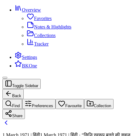
Overview
Favorites
Notes & Highlights
Collections
Tracker
Settings
BKOne
Toggle Sidebar
Back
Find
Preferences
Favourite
Collection
Share
1 March 1971 | हिंदी
1 March 1971 | हिंदी · “सिद्धि स्वरूप बनने की सहज