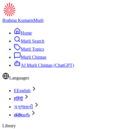
Brahma Kumaris
Murli
Home
Murli Search
Murli Topics
Murli Chintan
AI Murli Chintan (ChatGPT)
Languages
E
English
ह
हिंदी
ગ
ગુજરાતી
త
తెలుగు
Library