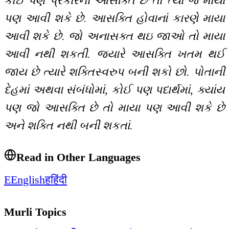
કોઈ પણ પ્રકારની આસક્તિ છે તો ત્યાં જ માયા
પણ આવી શકે છે. આસક્તિ હોવાનાં કારણે માયા
આવી શકે છે. જો અનાસક્ત થઇ જાઓ તો માયા
આવી નથી શકતી. જયારે આસક્તિ ખતમ થઈ
જાય છે ત્યારે શક્તિસ્વરુપ બની શકો છો. પોતાની
દેહમાં અથવા સંબંધોમાં, કોઈ પણ પદાર્થમાં, ક્યાંય
પણ જો આસક્તિ છે તો માયા પણ આવી શકે છે
અને શક્તિ નથી બની શકતાં.
Read in Other Languages
E
English
ह
हिंदी
Murli Topics