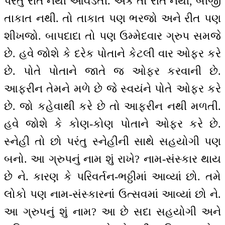
પરંતુ રીત નથી આવડતી. એક તો રીત નથી, બીજી
તાકાત નથી. તો તાકાત પણ ભરજો અને રીત પણ
શીખજો. બાપદાદા તો પણ ઉમ્મેદવાર ગ્રુપ સમજે
છે. હવે જોશે કે દરેક પોતાને કેટલી વાર ઓફર કરે
છે. પોતે પોતાને જાતે જ ઓફર કરવાની છે.
આફરીન તેમને મળે છે જે સ્વયંને પોતે ઓફર કરે
છે. જો કહેવાથી કરે છે તો આફરીન નથી મળતી.
હવે જોશે કે કોણ-કોણ પોતાને ઓફર કરે છે.
સ્નેહી તો છો પરંતુ સ્નેહીની સાથે સહયોગી પણ
બનો. આ ગ્રુપનું નામ શું રાખે? નામ-સંસ્કાર થાય
છે ને. કારણ કે પરિવર્તન-ભઠ્ઠીમાં આવ્યાં છો. તમે
લોકો પણ નામ-સંસ્કારનાંં ઉત્સવમાં આવ્યાં છો ને.
આ ગ્રુપનું શું નામ? આ છે સદા સહયોગી અને