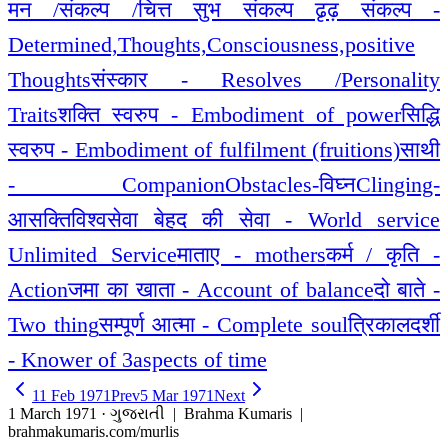
मन /संकल्प /चित्त सुभ संकल्प ढृढ़ संकल्प -
Determined,Thoughts,Consciousness,positive
Thoughts
संस्कार - Resolves /Personality
Traits
शक्ति स्वरुप - Embodiment of power
सिद्धि
स्वरुप - Embodiment of fulfilment (fruitions)
साथी
- Companion
Obstacles-विघ्न
Clinging-
आसक्ति
विश्वसेवा बेहद की सेवा - World service
Unlimited Service
माताए - mothers
कर्म / कृति -
Action
जमा का खाता - Account of balance
दो बाते -
Two thing
सम्पूर्ण आत्मा - Complete soul
त्रिकालदर्शी
- Knower of 3aspects of time
11 Feb 1971
Prev
5 Mar 1971
Next
1 March 1971 · ગુજરાતી
| Brahma Kumaris |
brahmakumaris.com/murlis