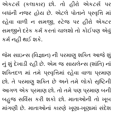
એકટર્સ (કલાકાર) છો. તો હીરો એકટર્સ પર
બધાંની નજર હોય છે. એટલે પોતાને પ્રવૃત્તિ માં
રહેવા વાળી ન સમજી, સ્ટેજ પર હીરો એક્ટર
સમજીને દરેક કર્મ કરતાં ચાલશો તો કોઈપણ એવું
કર્મ નહીં થઈ શકે.
જેમ સાઇન્સ (વિજ્ઞાન) ની પરમાણુ શક્તિ આજે શું
નું શું દેખાડી રહી છે. એમ જ સાયલેન્સ (શાંતિ) નાંં
શક્તિદળ માં તમે પ્રવૃત્તિમાં રહેવા વાળા પ્રમાણ
છો. તે પરમાણુ શક્તિ છે અને તમે લોકો સૃષ્ટિની
આગળ એક પ્રમાણ છો. તો તમે પણ પ્રમાણ બની
બહુજ સર્વિસ કરી શકો છો. માતાઓની તો ખૂબ
માંગણી છે. માતાઓનાં કારણે ખૂણા-ખૂણામાં સંદેશ