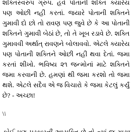
શક્તિસ્વરુપ ગ્રુપ. હવે પોતાની શક્તિ ક્યારેય
પણ ઓછી નહીં કરતાં. જ્યારે પોતાની શક્તિને
ગુમાવી દો છો તો રાવણ પણ જુવે છે કે આ પોતાની
શક્તિને ગુમાવી બેઠાં છે, તો તે ખૂબ રડાવે છે. શક્તિ
ગુમાવવી અર્થાત્ રાવણને બોલાવવો. એટલે ક્યારેય
પણ પોતાની શક્તિને ઓછી નહીં થવા દેતાં. જમા
કરતાં શીખો. ભવિષ્ય ૨૧ જન્મોનાં માટે શક્તિને
જમા કરવાની છે. હમણાં થી જમા કરશો તો જમા
થશે. એટલે સદૈવ એ જ વિચારો કે જમા કેટલું કર્યું
છે? - અચ્છા!
\
\