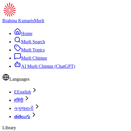
Brahma Kumaris
Murli
Home
Murli Search
Murli Topics
Murli Chintan
AI Murli Chintan (ChatGPT)
Languages
E
English
ह
हिंदी
ગ
ગુજરાતી
త
తెలుగు
Library