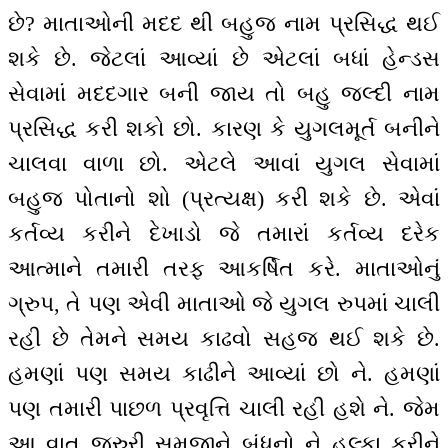
છે? માતાઓની મદદ થી બહુજ નામ પ્રસિદ્ધ થઈ
શકે છે. જેટલાં આવ્યાં છે એટલાં બધાં હેન્ડસ
સેવામાં મદદગાર બની જાય તો બહુ જલ્દી નામ
પ્રસિદ્ધ કરી શકો છો. કારણ કે યુગલમૂર્ત બનીને
ચાલવા વાળા છો. એટલે આવાં યુગલ સેવામાં
બહુજ પોતાનો શો (પ્રત્યક્ષ) કરી શકે છે. એવાં
કર્તવ્ય કરીને દેખાડો જે તમારાં કર્તવ્ય દરેક
આત્માને તમારી તરફ આકર્ષિત કરે. માતાઓનું
ગ્રુપ, તે પણ એવી માતાઓ જે યુગલ રુપમાં ચાલી
રહી છે તેમને સમય કાઢવો સહજ થઈ શકે છે.
હમણાં પણ સમય કાઢીને આવ્યાં છો ને. હમણાં
પણ તમારી પાછળ પ્રવૃત્તિ ચાલી રહી હશે ને. જેમ
આ વાત જરુરી સમજીને બંધનો ને હલ્કા કરીને