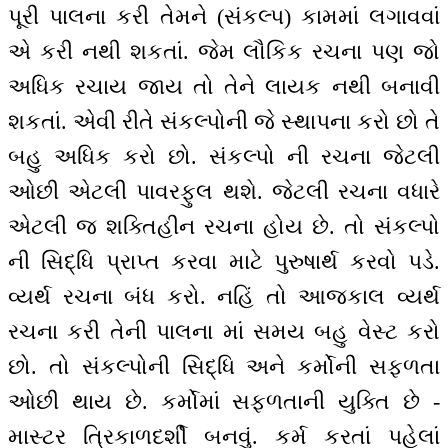
પૂરી પાલના કરી તેમને (સંકલ્પ) કામમાં લગાવવાં
એ કરી નથી શકતાં. જેમ લૌકિક રચના પણ જો
અધિક રચાય જાય તો તેને લાયક નથી બનાવી
શકતાં. એવી રીતે સંકલ્પોની જે સ્થાપના કરો છો તે
બહુ અધિક કરો છો. સંકલ્પો ની રચના જેટલી
ઓછી એટલી પાવરફુલ થશે. જેટલી રચના વધારે
એટલી જ શક્તિહીન રચના હોય છે. તો સંકલ્પો
ની સિદ્ધિ પ્રાપ્ત કરવા માટે પુરુષાર્થ કરવો પડે.
વ્યર્થ રચના બંધ કરો. નહિં તો આજકાલ વ્યર્થ
રચના કરી તેની પાલના માં સમય બહુ વેસ્ટ કરો
છો. તો સંકલ્પોની સિદ્ધિ અને કર્મોની સફળતા
ઓછી થાય છે. કર્મોમાં સફળતાની યુક્તિ છે -
માસ્ટર ત્રિકાળદર્શી બનવું. કર્મ કરતાં પહેલાં