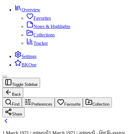
Overview
Favorites
Notes & Highlights
Collections
Tracker
Settings
BKOne
Toggle Sidebar
Back
Find
Preferences
Favourite
Collection
Share
1 March 1971 | ગુજરાતી
1 March 1971 | ગુજરાતી · સિદ્ધિ-સ્વરુપ