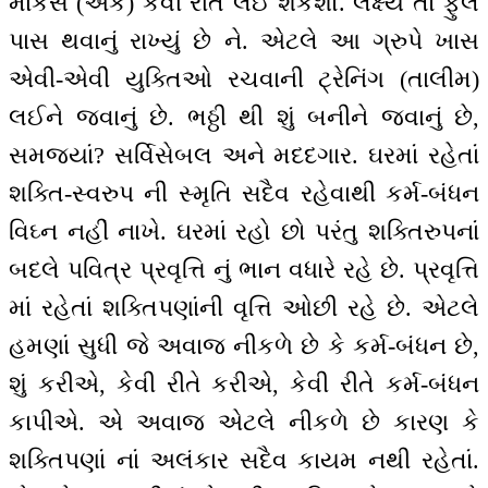
માર્કસ (અંક) કેવી રીતે લઈ શકશો. લક્ષ્ય તો ફુલ
પાસ થવાનું રાખ્યું છે ને. એટલે આ ગ્રુપે ખાસ
એવી-એવી યુક્તિઓ રચવાની ટ્રેનિંગ (તાલીમ)
લઈને જવાનું છે. ભઠ્ઠી થી શું બનીને જવાનું છે,
સમજ્યાં? સર્વિસેબલ અને મદદગાર. ઘરમાં રહેતાં
શક્તિ-સ્વરુપ ની સ્મૃતિ સદૈવ રહેવાથી કર્મ-બંધન
વિઘ્ન નહીં નાખે. ઘરમાં રહો છો પરંતુ શક્તિરુપનાં
બદલે પવિત્ર પ્રવૃત્તિ નું ભાન વધારે રહે છે. પ્રવૃત્તિ
માં રહેતાં શક્તિપણાંની વૃત્તિ ઓછી રહે છે. એટલે
હમણાં સુધી જે અવાજ નીકળે છે કે કર્મ-બંધન છે,
શું કરીએ, કેવી રીતે કરીએ, કેવી રીતે કર્મ-બંધન
કાપીએ. એ અવાજ એટલે નીકળે છે કારણ કે
શક્તિપણાં નાં અલંકાર સદૈવ કાયમ નથી રહેતાં.