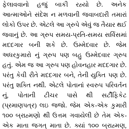
ફેલાવવાનો હજું બાકી રહ્યો છે. અનેક
આત્માઓને સંદેશ ન મળવાની જવાબદારી તમારાં
લોકો ઉપર છે. એટલે આ ગ્રુપે એવું જ તૈયાર થઈ
જવાનું છે. આ ગ્રુપ સમય-પ્રતિ-સમય સર્વિસમાં
મદદગાર બની શકે છે. ઉમ્મેદવાર છે. જેમ
અધરકુમારો નું ગ્રુપ પણ બહુ ઉમ્મેદવાર ગ્રુપ
હતું. એમ જ આ ગ્રુપ પણ હોવનહાર મદદગાર છે.
પરંતુ કેવી રીતે મદદગાર બને, તેની યુક્તિ પણ છે.
પરંતુ શક્તિ નથી. એટલે પોતાનાંં સ્વરુપ પરિવર્તન
નું, પોતાની ટીચર પાસે થી સર્ટીફિકેટ
(પ્રમાણપત્ર) લઇ જજો. જેમ એક-એક કુમારી
૧૦૦ બ્રાહ્મણો થી ઉત્તમ ગવાયેલી છે તેમ એક-
એક માતા જગત્ માતા છે. ક્યાં ૧૦૦ બ્રાહ્મણ,