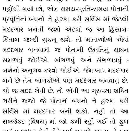
પહોંચી ગયાં છો, એમ સમય-પ્રતિ-સમય પોતાની
પ્રવૃત્તિનાંં બંધનો ને હલ્કા કરી સર્વિસ માં જેટલી
મદદગાર બનતી જશો એટલાં જ આ હિસાબ-
કિતાબ જલ્દી ચુકતૂ થશે. તો માતાઓએ એવાં
મદદગાર બનવામાં જ પોતાની ઉન્નતિનું સાધન
સમજવું જોઈએ. સાંભળવું અને સંભળાવવું -
બન્નેનો અનુભવ કરવો જોઈએ. જેમ બાપ મદદગાર
બને છે તેમ બાળકોએ પણ મદદગાર બનવાનું છે.
એ જ મદદ લેવી છે. તો એવી આ ગ્રુપમાં શક્તિ
ભરીને જજો જે પોતાનાં બંધનો ને હલ્કા કરી
સર્વિસ માં મદદગાર બની શકો. નહીં તો આ
સબ્જેક્ટ (વિષય) માં જો કમી રહી ગઈ તો ફુલ