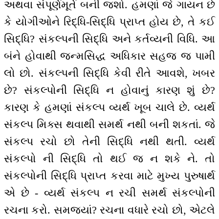
અથવા સંપૂર્ણમૂર્ત બની જશો. હમણાં જે ગાયન છે
કે યોગીઓને રિદ્ધિ-સિદ્ધિ પ્રાપ્ત હોય છે, તે કઈ
સિદ્ધિ? સંકલ્પની સિદ્ધિ અને કર્તવ્યની વિધિ. આ
બંને હોવાથી જન્મસિદ્ધ અધિકાર સહજ જ પામી
લો છો. સંકલ્પની સિદ્ધિ કેવી રીતે આવશે, ખબર
છે? સંકલ્પોની સિદ્ધિ ન હોવાનું કારણ શું છે?
કારણ કે હમણાં સંકલ્પ વ્યર્થ ખૂબ ચાલે છે. વ્યર્થ
સંકલ્પ મિક્સ થવાથી સમર્થ નથી બની શકતાં. જે
સંકલ્પ રચો છો તેની સિદ્ધિ નથી થતી. વ્યર્થ
સંકલ્પો ની સિદ્ધિ તો થઈ જ ન શકે ને. તો
સંકલ્પોની સિદ્ધિ પ્રાપ્ત કરવા માટે મુખ્ય પુરુષાર્થ
એ છે - વ્યર્થ સંકલ્પ ન રચી સમર્થ સંકલ્પોની
રચના કરો. સમજ્યાં? રચના વધારે રચો છો, એટલે