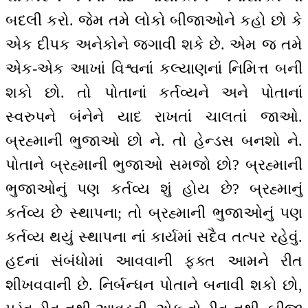
બદલી કરો. જેમ તમે લોકો બીજાઓને કહો છો કે
એક દીપક અનેકોને જગાવી શકે છે. એમ જ તમે
એક-એક આખાં વિશ્વનાંં કલ્યાણનાં નિમિત્ત બની
શકો છો. તો પોતાનાં કર્તવ્યને અને પોતાનાં
સ્વરુપને બંનેને યાદ રાખતાં ચાલતાં જાઓ.
બ્રહ્માની ભુજાઓ છો ને. તો હેન્ડસ બનશો ને.
પોતાને બ્રહ્માની ભુજાઓ સમજો છો? બ્રહ્માની
ભુજાઓનું પણ કર્તવ્ય શું હોય છે? બ્રહ્માનું
કર્તવ્ય છે સ્થાપના; તો બ્રહ્માની ભુજાઓનું પણ
કર્તવ્ય થયું સ્થાપના નાંં કાર્યમાં સદૈવ તત્પર રહેવું.
હદનાં સંબંધોમાં આવવાની ફક્ત આમને રીત
શીખવવાની છે. નિર્બન્ધન પોતાને બનાવી શકો છો,