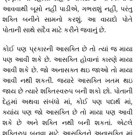
આવવાથી બૂમો નહીં પાડીએ, ગભરાશું નહીં, પરંતુ
શક્તિ બનીને સામનો કરશું. આ વાયદો પોતે
પોતાની સાથે સદૈવ માટે કરીને જવાનું છે.
કોઈ પણ પ્રકારની આસક્તિ છે તો ત્યાં જ માયા
પણ આવી શકે છે. આસક્તિ હોવાનાં કારણે માયા
આવી શકે છે. જો અનાસક્ત થઇ જાઓ તો માયા
આવી નથી શકતી. જયારે આસક્તિ ખતમ થઇ
જાય છે ત્યારે શક્તિસ્વરુપ બની શકો છો. પોતાની
દેહમાં અથવા સંબંધો માં, કોઈ પણ પદાર્થ માં,
ક્યાંય પણ જો આસક્તિ છે તો માયા પણ આવી
શકે છે અને શક્તિ નથી બની શકતાં. એટલે
શક્તિરુપ બનવા માટે આસક્તિને અનાસક્તિ માં