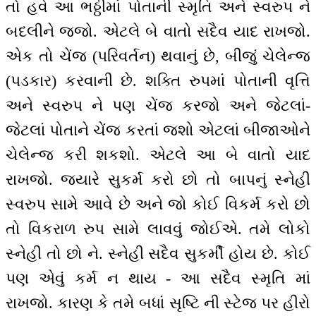
તો હવે આ ભઠ્ઠીમાં પોતાની સ્મૃતિ અને સ્વરુપ ને
બદલીને જજો. એટલે બે વાતો સદૈવ યાદ રાખજો.
એક તો ચેંજ (પરિવર્તન) થવાનું છે, બીજું ચેલેન્જ
(પડકાર) કરવાની છે. શક્તિ રુપમાં પોતાની વૃત્તિ
અને સ્વરુપ ને પણ ચેંજ કરજો અને જેટલાં-
જેટલાં પોતાને ચેંજ કરતાં જશો એટલાં બીજાઓને
ચેલેન્જ કરી શકશો. એટલે આ બે વાતો યાદ
રાખજો. જ્યારે સુકર્મ કરો છો તો બાપનું સ્નેહી
સ્વરુપ સામે આવે છે અને જો કોઈ વિકર્મ કરો છો
તો વિકરાળ રુપ સામે લાવવું જોઈએ. તમે લોકો
સ્નેહી તો છો ને. સ્નેહી સદૈવ સુકર્મી હોય છે. કોઈ
પણ એવું કર્મ ન થાય - આ સદૈવ સ્મૃતિ માં
રાખજો. કારણ કે તમે બધાં સૃષ્ટિ ની સ્ટેજ પર હીરો