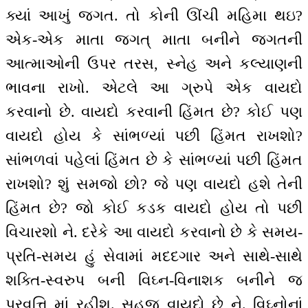
ક્યાં આખું જગત. તો કોની ઊંચી મહિમા થઇ?
એક-એક માતા જગત્ માતા બનીને જગતની
આત્માઓની ઉપર તરસ, સ્નેહ અને કલ્યાણની
ભાવના રાખો. એટલે આ ગ્રુપે એક વાયદો
કરવાનો છે. વાયદો કરવાની હિંમત છે? કોઈ પણ
વાયદો હોય કે સાંભળ્યાં પછી હિંમત રાખશો?
સાંભળવાં પહેલાં હિંમત છે કે સાંભળ્યાં પછી હિંમત
રાખશો? શું સમજો છો? જે પણ વાયદો હશે તેની
હિંમત છે? જો કોઈ કડક વાયદો હોય તો પછી
વિચારશો ને. દરેકે આ વાયદો કરવાનો છે કે સમય-
પ્રતિ-સમય હું સેવામાં મદદગાર અને સાથે-સાથે
શક્તિ-સ્વરુપ બની વિઘ્ન-વિનાશક બનીને જ
પ્રવૃત્તિ માં રહીશ. સહજ વાયદો છે ને. વિઘ્નોનાં