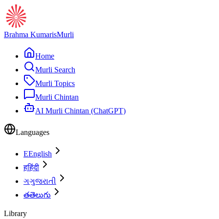
Brahma Kumaris
Murli
Home
Murli Search
Murli Topics
Murli Chintan
AI Murli Chintan (ChatGPT)
Languages
E
English
ह
हिंदी
ગ
ગુજરાતી
త
తెలుగు
Library