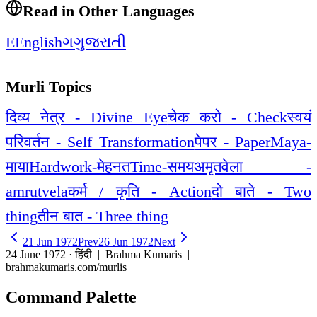
Read in Other Languages
E
English
ગ
ગુજરાતી
Murli Topics
दिव्य नेत्र - Divine Eye
चेक करो - Check
स्वयं
परिवर्तन - Self Transformation
पेपर - Paper
Maya-
माया
Hardwork-मेहनत
Time-समय
अमृतवेला -
amrutvela
कर्म / कृति - Action
दो बाते - Two
thing
तीन बात - Three thing
21 Jun 1972
Prev
26 Jun 1972
Next
24 June 1972 · हिंदी
| Brahma Kumaris |
brahmakumaris.com/murlis
Command Palette