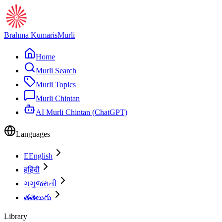
Brahma Kumaris
Murli
Home
Murli Search
Murli Topics
Murli Chintan
AI Murli Chintan (ChatGPT)
Languages
E
English
ह
हिंदी
ગ
ગુજરાતી
త
తెలుగు
Library