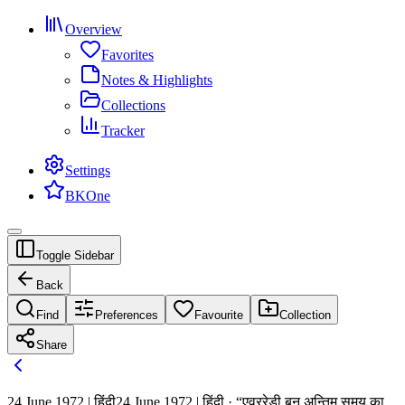
Overview
Favorites
Notes & Highlights
Collections
Tracker
Settings
BKOne
Toggle Sidebar
Back
Find
Preferences
Favourite
Collection
Share
24 June 1972 | हिंदी
24 June 1972 | हिंदी · “एवररेडी बन अन्तिम समय का