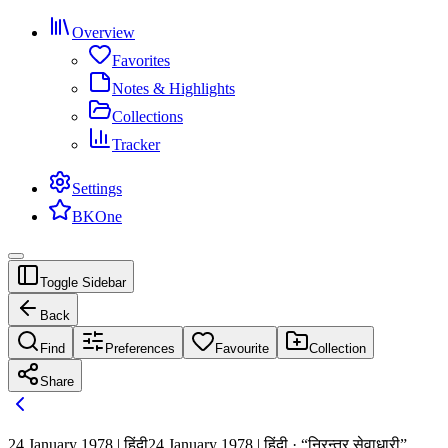
Overview
Favorites
Notes & Highlights
Collections
Tracker
Settings
BKOne
Toggle Sidebar
Back
Find
Preferences
Favourite
Collection
Share
24 January 1978 | हिंदी
24 January 1978 | हिंदी · “निरन्तर सेवाधारी”