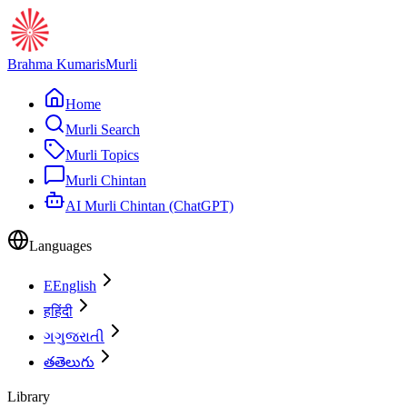
Brahma Kumaris
Murli
Home
Murli Search
Murli Topics
Murli Chintan
AI Murli Chintan (ChatGPT)
Languages
E
English
ह
हिंदी
ગ
ગુજરાતી
త
తెలుగు
Library