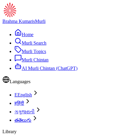
Brahma Kumaris
Murli
Home
Murli Search
Murli Topics
Murli Chintan
AI Murli Chintan (ChatGPT)
Languages
E
English
ह
हिंदी
ગ
ગુજરાતી
త
తెలుగు
Library