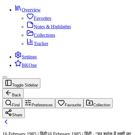
Overview
Favorites
Notes & Highlights
Collections
Tracker
Settings
BKOne
Toggle Sidebar
Back
Find
Preferences
Favourite
Collection
Share
16 February 1985 | हिंदी
16 February 1985 | हिंदी · “हर श्वांस में खुशी का